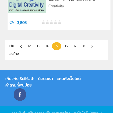
Creativity ...
3,803
เริ่ม
12
13
14
15
16
17
18
สุดท้าย
เกี่ยวกับ SciMath
ติดต่อเรา
แผนผังเว็บไซต์
คำถามที่พบบ่อย