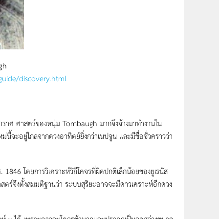
gh
/guide/discovery.html
ศ ศาสตร์ของหนุ่ม Tombaugh มากจึงจ้างมาทำงานใน
้จะอยู่ใกลจากดวงอาทิตย์ยิ่งกว่าเนปจูน และมีชื่อชั่วคราวว่า
46 โดยการวิเคราะห์วิถีโคจรที่ผิดปกติเล็กน้อยของยูเรนัส
าสตร์จึงตั้งสมมติฐานว่า ระบบสุริยะอาจจะมีดาวเคราะห์อีกดวง
์ x ได้ เพราะดาวจะโคจรช้ามากและปรากฏเป็นจุดสว่างขนาด