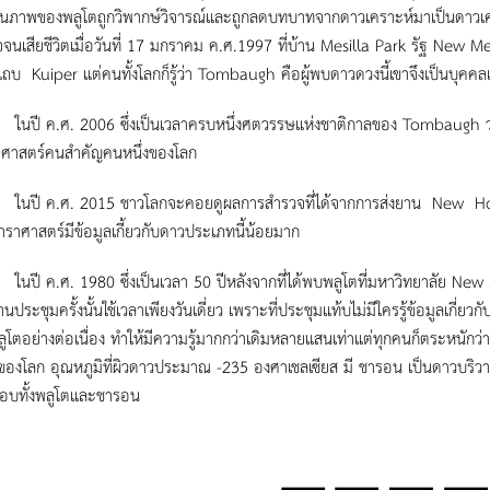
ถานภาพของพลูโตถูกวิพากษ์วิจารณ์และถูกลดบทบาทจากดาวเคราะห์มาเป็นดาวเค
จจนเสียชีวิตเมื่อวันที่ 17 มกราคม ค.ศ.1997 ที่บ้าน Mesilla Park รัฐ New Mex
นแถบ Kuiper แต่คนทั้งโลกก็รู้ว่า Tombaugh คือผู้พบดาวดวงนี้เขาจึงเป็นบุคค
.ศ. 2006 ซึ่งเป็นเวลาครบหนึ่งศตวรรษแห่งชาติกาลของ Tombaugh วงการด
าศาสตร์คนสำคัญคนหนึ่งของโลก
.ศ. 2015 ชาวโลกจะคอยดูผลการสำรวจที่ได้จากการส่งยาน New Horiz
ราศาสตร์มีข้อมูลเกี้ยวกับดาวประเภทนี้น้อยมาก
.ศ. 1980 ซึ่งเป็นเวลา 50 ปีหลังจากที่ได้พบพลูโตที่มหาวิทยาลัย New Me
นประชุมครั้งนั้นใช้เวลาเพียงวันเดี่ยว เพราะที่ประชุมแท้บไม่มีใครรู้ข้อมูลเกี่ย
ูโตอย่างต่อเนื่อง ทำให้มีความรู้มากกว่าเดิมหลายแสนเท่าแต่ทุกคนก็ตระหนักว่าที่ว
องโลก อุณหภูมิที่ผิวดาวประมาณ -235 องศาเชลเซียส มี ชารอน เป็นดาวบริวาร
รอบทั้งพลูโตและชารอน