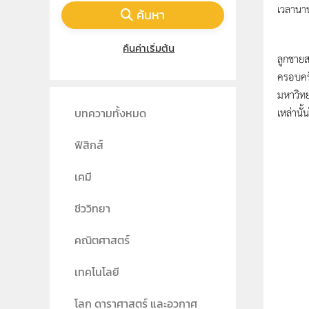
เวลานาน
ค้นหา
Clyde 
คืนค่าเริ่มต้น
ลูกชายส
ครอบครั
มหาวิทย
เหล่านั
บทความทั้งหมด
ฟิสิกส์
เคมี
ชีววิทยา
คณิตศาสตร์
เทคโนโลยี
โลก ดาราศาสตร์ และอวกาศ