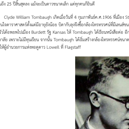
ถึง 25 ปีสิ้นสุดลง แม้จะเป็นดาวขนาดเล็ก แต่ทุกคนก็ยินดี
William Tombaugh เกิดเมื่อวันที่ 4 กุมภาพันธ์ค.ศ.1906 ที่เมือง Stre
นใจดาราศาสตร์ตั้งแต่มีอายุยังน้อย บิดากับลุงจึงซื้อกล้องโทรทรรศน์ที่มีเลนส์ข
วได้อพยพไปเมือง Burdett รัฐ Kansas ให้ Tombaugh ได้เรียนหนังสือต่อ อีก 3
าลัย เพราะไม่มีทุนเรียน จากนั้น Tombaugh ได้เริ่มสร้างกล้องโทรทรรศน์ขนา
้นให้ผู้อำนวยการแห่งหอดูดาว Lowell ที่ Flagstaff