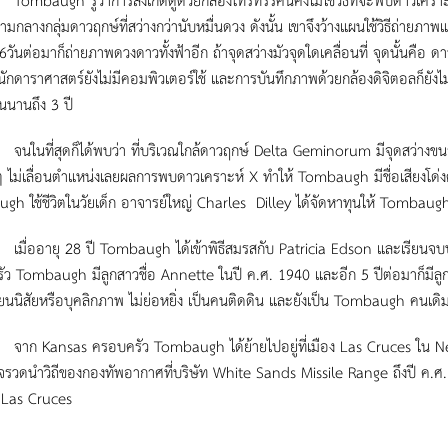
่ท่ามกลางกลุ่มดาวฤกษ์ที่สว่างกว่านับหมื่นดวง ดังนั้น เขาจึงว้างแผนใช้วิธีถ่า
 6วันต่อมาก็ถ่ายภาพดวงดาวทั้งฟ้าอีก ถ้าจุดสว่างมัวจุดใดเคลื่อนที่ จุดนั้นคื
นนักดาราศาสตร์ยังไม่มีคอมพิวเตอร์ใช้ และการบันทึกภาพด้วยกล้องดิจิตอลก็ยังไ
ันนานถึง 3 ปี
สุดก็ได้พบว่า ที่บริเวณใกล้ดาวฤกษ์ Delta Geminorum มีจุดสว่างขนาดเล็กจ
 ๆ ไม่เลื่อนตำแหน่งเลยผลการพบดาวเคราะห์ X ทำให้ Tombaugh มีชื่อเสียงโด่งดังไ
h ใช้ชีวิตในวัยเด็ก อาจารย์ใหญ่ Charles Dilley ได้จัดหาทุนให้ Tombaugh
ายุ 28 ปี Tombaugh ได้เข้าพิธีสมรสกับ Patricia Edson และเรียนจบปริญญ
ว Tombaugh มีลูกสาวชื่อ Annette ในปี ค.ศ. 1940 และอีก 5 ปีต่อมาก็มีลู
ลี่ยนนิสัยหรือบุคลิกภาพ ไม่ย่อหยิ่ง เป็นคนติดดิน และยังเป็น Tombaugh คนเดิ
nsas ครอบครัว Tombaugh ได้ย้ายไปอยู่ที่เมือง Las Cruces ใน New M
รวดนำวิถีของกองทัพอากาศที่บริษัท White Sands Missile Range ถึงปี ค.ศ.
 Las Cruces