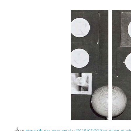
ที่มา:
https://blogs.nasa.gov/vv/2015/07/23/the-pluto-missio