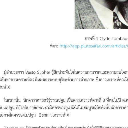
ภาพที่ 1 Clyde Tombau
ที่มา:
http://app.plutosafari.com/articles
วยการ Vesto Slipher รู้สึกประทับใจในความสามารถและความสนใจดารา
ค้นหาดาวเคราะห์ดวงใหม่ของระบบสุริยะด้วยการถ่ายภาพ ซึ่งดาวเคราะห์ดวงใหม่นี
าะห์ X
ั้น นักดาราศาสตร์รู้ว่าเนปจูน เป็นดาวเคราะห์ดวงที่ 8 ที่พบในปี ค.ศ. 18
บเนปจูน ก็ยังอธิบายลักษณะวงโคจรของยูเรนัสได้ไม่สมบูรณ์นักดังนั้นนักดาราศ
ู่นอกวงโคจรของเนปจูน เรียกดาวเคราะห์ X
gh รู้ว่าการสังเกตดูด้วยกล้องโทรทรรศน์คงไม่ใช่วิธีที่จะพบดาวเคราะห