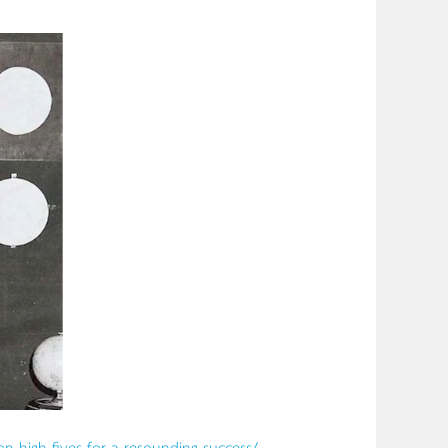
n-high-fives-for-a-resounding-success/