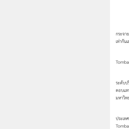
ในตำแห
กระจายอ
เท่ากัน
การค้น
Tombau
ในปี ค
ระดับปร
ตอบแทนค
มหาวิทย
หลังเก
ประเทศ 
Tombaug