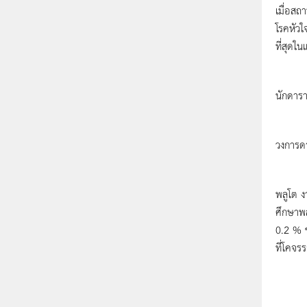
เมื่อส
โรคหัวใ
ที่สุดใ
ในปี ค
นักดาร
ในปี ค
วงการดา
ในปี ค
พลูโต งา
ศึกษาพล
0.2 % ข
ที่โคจร