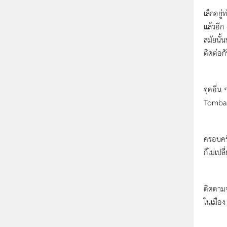
เล็กอยู
แล้วอีก
สมัยนั้
ติดต่อก
จนในที่
จุดอื่น
Tombaug
เมื่ออ
ครอบครั
ก็ไม่เป
จาก Ka
ติดตามจ
ในเมือง