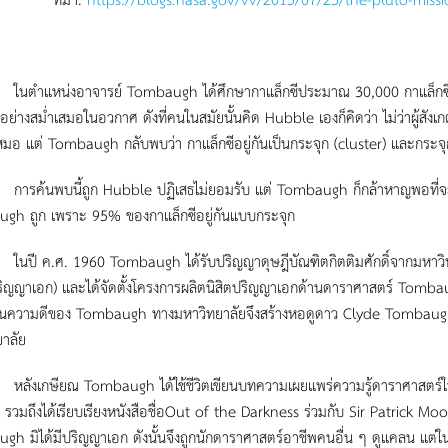
น่งอาจารย์ Tombaugh ได้ศึกษากาแล็กซีประมาณ 30,000 กาแล็กซี และวิ
ย่างสม่ำเสมอในอวกาศ ดังที่คนในสมัยนั้นคิด Hubble เองก็คิดว่า ไม่ว่าผู้ส
เสมอ แต่ Tombaugh กลับพบว่า กาแล็กซีอยู่กันเป็นกระจุก (cluster) และกระจุ
พบนี้ถูก Hubble ปฏิเสธไม่ยอมรับ แต่ Tombaugh ก็กล้าหาญพอที่จะเส
gh ถูก เพราะ 95% ของกาแล็กซีอยู่กันแบบกระจุก
.ศ. 1960 Tombaugh ได้รับปริญญาดุษฎีบัณฑิตกิตติมศักดิ์จากมหาวิทยาล
ิญญาเอก) และได้จัดตั้งโครงการผลิตนิสิตปริญญาเอกด้านดาราศาสตร์ Tombaugh
วามดีของ Tombaugh ทางมหาวิทยาลัยจึงสร้างหอดูดาว Clyde Tombaugh เพื่อเป
าลัย
ษียณ Tombaugh ได้ใช้ชีวิตเขียนบทความเผยแพร่ความรู้ดาราศาสตร์ให้แก
รวมถึงได้เรียบเรียงหนังสือชื่อOut of the Darkness ร่วมกับ Sir Patrick M
h มิได้มีปริญญาเอก ดังนั้นจึงถูกนักดาราศาสตร์อาชีพคนอื่น ๆ ดูแคลน แต่