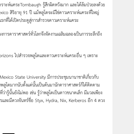
ราะห์แคระTombaugh รู้สึกผิดหวังมาก และได้ล้มป่วยลงด้วย
ico สิริอายุ 91 ปี แม้พลูโตจะมีใช่ดาวเคราะห์แคระที่ใหญ่
ลแรกที่ได้เปิดประตูสู่การสำรวจดาวเคราะห์แคระ
าราศาสตร์ทั่วโลกจึงจัดงานเฉลิมฉลองเป็นการระลึกถึง
ons ไปสำรวจพลูโตและดาวเคราะห์แคระอื่น ๆ เพราะ
xico State University มีการประชุมนานาชาติเกี่ยวกับ
วกับพลูโตมากนับตั้งแต่นั้นเป็นต้นมานักดาราศาสตร์ก็ได้ติดตาม
่ารู้นั้นยังไม่พอ เช่น รู้ว่าพลูโตเป็นดาวขนาดเล็ก มีมวลเพียง
และมีดวงจันทร์ชื่อ Styx, Hydra, Nix, Kerberos อีก 4 ดวง