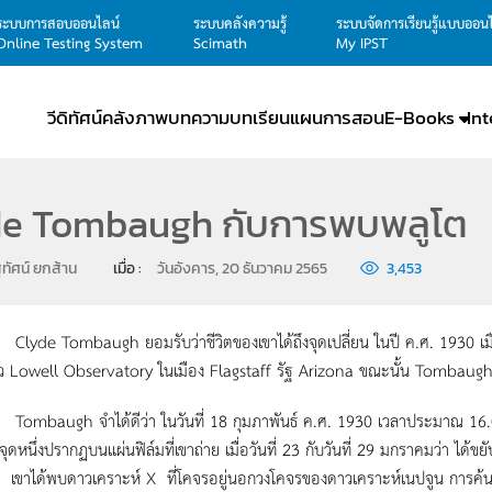
ระบบการสอบออนไลน์
ระบบคลังความรู้
ระบบจัดการเรียนรู้แบบออน
Online Testing System
Scimath
My IPST
วีดิทัศน์
คลังภาพ
บทความ
บทเรียน
แผนการสอน
E-Books
In
de Tombaugh กับการพบพลูโต
ุทัศน์ ยกส้าน
เมื่อ : 
วันอังคาร, 20 ธันวาคม 2565
3,453
Tombaugh ยอมรับว่าชีวิตของเขาได้ถึงจุดเปลี่ยน ในปี ค.ศ. 1930 เมื่อเ
 Lowell Observatory ในเมือง Flagstaff รัฐ Arizona ขณะนั้น Tombaugh มี
gh จำได้ดีว่า ในวันที่ 18 กุมภาพันธ์ ค.ศ. 1930 เวลาประมาณ 16.00
จุดหนึ่งปรากฏบนแผ่นฟิล์มที่เขาถ่าย เมื่อวันที่ 23 กับวันที่ 29 มกราคมว่า ได้ขยับ
 เขาได้พบดาวเคราะห์ X ที่โคจรอยู่นอกวงโคจรของดาวเคราะห์เนปจูน การค้นพบ