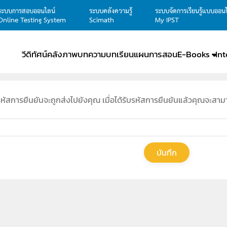
ระบบการสอบออนไลน์
ระบบคลังความรู้
ระบบจัดการเรียนรู้แบบออน
Online Testing System
Scimath
My IPST
วีดิทัศน์
คลังภาพ
บทความ
บทเรียน
แผนการสอน
E-Books
In
รหัสการยืนยันจะถูกส่งไปยังคุณ เมื่อได้รับรหัสการยืนยันแล้วคุณจะส
บันทึก