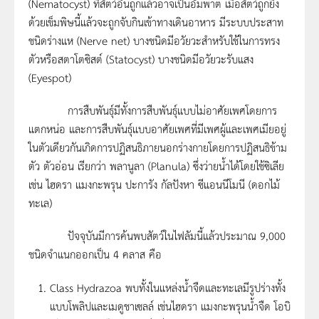
(Nematocyst) ที่สัตว์อื่นถูกแล้วอาจเป็นอัมพาต เมื่อสัตว์ถูกยิง
ด้วยเข็มพิษนี้แล้วจะถูกจับกินเข้าทางเดินอาหาร มีระบบประสาท
ชนิดร่างแห (Nerve net) บางชนิดมีอวัยวะสำหรับใช้ในการทรง
ตัวหรือสตาโตซิสต์ (Statocyst) บางชนิดมีอวัยวะรับแสง
(Eyespot)
การสืบพันธุ์มีทั้งการสืบพันธุ์แบบไม่อาศัยเพศโดยการ
แตกหน่อ และการสืบพันธุ์แบบอาศัยเพศที่มีเพศผู้และเพศเมียอยู่
ในตัวเดียวกันเกิดการปฏิสนธิภายนอกร่างกายโดยการปฏิสนธิข้าม
ตัว ตัวอ่อน เรียกว่า พลานูลา (Planula) ซึ่งว่ายน้ำได้โดยใช้ซิเลีย
เช่น ไฮดรา แมงกะพรุน ปะการัง กัลปังหา ซีแอนนีโมนี (ดอกไม้
ทะเล)
ปัจจุบันมีการค้นพบสัตว์ในไฟลัมนี้แล้วประมาณ 9,000
ชนิดจำแนกออกเป็น 4 คลาส คือ
Class Hydrazoa พบทั้งในแหล่งน้ำจืดและทะเลมีรูปร่างทั้ง
แบบโพลิปและเมดูชาเซลล์ เช่นไฮดรา แมงกะพรุนน้ำจืด โอบิ