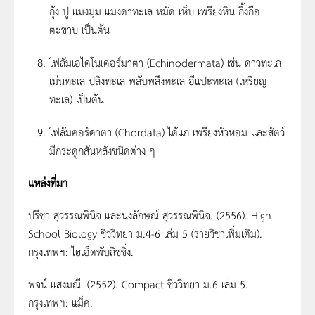
กุ้ง ปู แมงมุม แมงดาทะเล หมัด เห็บ เพรียงหิน กิ้งกือ
ตะขาบ เป็นต้น
ไฟลัมเอไดโนเดอร์มาตา (Echinodermata) เช่น ดาวทะเล
เม่นทะเล ปลิงทะเล พลับพลึงทะเล อีแปะทะเล (เหรียญ
ทะเล) เป็นต้น
ไฟลัมคอร์ดาตา (Chordata) ได้แก่ เพรียงหัวหอม และสัตว์
มีกระดูกสันหลังชนิดต่าง ๆ
แหล่งที่มา
ปรีชา สุวรรณพินิจ และนงลักษณ์ สุวรรณพินิจ. (2556). High
School Biology ชีววิทยา ม.4-6 เล่ม 5 (รายวิชาเพิ่มเติม).
กรุงเทพฯ: ไฮเอ็ดพับลิชชิ่ง.
พจน์ แสงมณี. (2552). Compact ชีววิทยา ม.6 เล่ม 5.
กรุงเทพฯ: แม็ค.