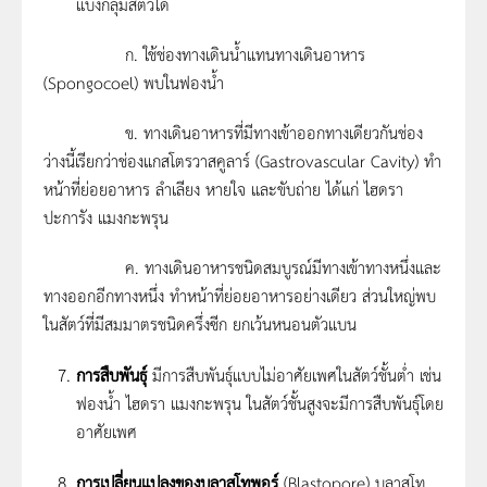
แบ่งกลุ่มสัตว์ได้
ก. ใช้ช่องทางเดินน้ำแทนทางเดินอาหาร
(Spongocoel) พบในฟองน้ำ
ข. ทางเดินอาหารที่มีทางเข้าออกทางเดียวกันช่อง
ว่างนี้เรียกว่าช่องแกสโตรวาสคูลาร์ (Gastrovascular Cavity) ทำ
หน้าที่ย่อยอาหาร ลำเลียง หายใจ และขับถ่าย ได้แก่ ไฮดรา
ปะการัง แมงกะพรุน
ค. ทางเดินอาหารชนิดสมบูรณ์มีทางเข้าทางหนึ่งและ
ทางออกอีกทางหนึ่ง ทำหน้าที่ย่อยอาหารอย่างเดียว ส่วนใหญ่พบ
ในสัตว์ที่มีสมมาตรชนิดครึ่งซีก ยกเว้นหนอนตัวแบน
การสืบพันธุ์
มีการสืบพันธุ์แบบไม่อาศัยเพศในสัตว์ชั้นต่ำ เช่น
ฟองน้ำ ไฮดรา แมงกะพรุน ในสัตว์ชั้นสูงจะมีการสืบพันธุ์โดย
อาศัยเพศ
การเปลี่ยนแปลงของบลาสโทพอร์
(Blastopore) บลาสโท