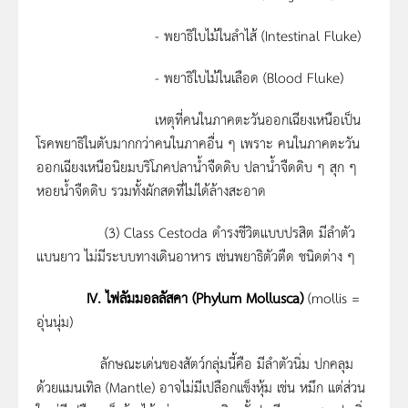
- พยาธิใบไม้ในลำไส้ (Intestinal Fluke)
- พยาธิใบไม้ในเลือด (Blood Fluke)
เหตุที่คนในภาคตะวันออกเฉียงเหนือเป็น
โรคพยาธิในตับมากกว่าคนในภาคอื่น ๆ เพราะ คนในภาคตะวัน
ออกเฉียงเหนือนิยมบริโภคปลาน้ำจืดดิบ ปลาน้ำจืดดิบ ๆ สุก ๆ
หอยน้ำจืดดิบ รวมทั้งผักสดที่ไม่ได้ล้างสะอาด
(3) Class Cestoda ดำรงชีวิตแบบปรสิต มีลำตัว
แบนยาว ไม่มีระบบทางเดินอาหาร เช่นพยาธิตัวตืด ชนิดต่าง ๆ
IV
.
ไฟลัมมอลลัสคา (
Phylum Mollusca)
(mollis =
อุ่นนุ่ม)
ลักษณะเด่นของสัตว์กลุ่มนี้คือ มีลำตัวนิ่ม ปกคลุม
ด้วยแมนเทิล (Mantle) อาจไม่มีเปลือกแข็งหุ้ม เช่น หมึก แต่ส่วน