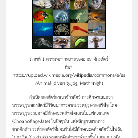
ภาพที่ 1 ความหลากหลายของอาณาจักรสัตว์
ที่มา:
https://upload.wikimedia.org/wikipedia/commons/e/ea
/Animal_diversity.jpg, MathKnight
กำเนิดของสัตว์อาณาจักรสัตว์ การศึกษาเสนอว่า
บรรพบุรุษของสัตว์มีวิวัฒนาการจากบรรพบุรุษของฟังใจ โดย
บรรพบุรุษร่วมอาจมีลักษณะคล้ายโคแอนโนแฟลเจลเลต
(Choanoflagellate) ในปัจจุบัน แต่หลักฐานแรกทาง
ซากดึกดำบรรพ์ของสัตว์ที่ยอมรับได้มีลักษณะคล้ายสัตว์ในไฟลัม
ไนดาเรีย (Cnidaria) พบซากดึกดำบรรพ์มากขึ้นในต่อ ๆ มาซึ่ง