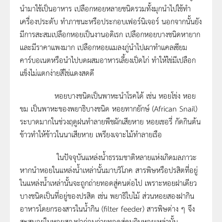
นำมาใช้เป็นอาหาร เปลือกหอยหลายชนิดรวมทั้งมุกนำไปใช้ทำ
เครื่องประดับ ทำภาชนะหรือประกอบเฟอร์นิเจอร์ นอกจากนั้นยัง
มีการสะสมเปลือกหอยเป็นงานอดิเรก เปลือกหอยบางชนิดหายาก
และมีราคาแพงมาก เปลือกหอยแมลงภู่นำไปเผาทำแคลเซียม
คาร์บอเนตหรือนำไปบดผสมอาหารเลี้ยงเป็ดไก่ ทำให้ไข่มีเปลือก
แข็งไม่แตกง่ายสีไข่แดงสดดี
หอยบางชนิดเป็นพาหะนำโรคได้ เช่น หอยโข่ง หอย
ขม เป็นพาหะของพยาธิบางชนิด หอยทากยักษ์ (African Snail)
ระบาดมากในช่วงฤดูฝนทำลายพืชผักเสียหาย หอยเชอรี่ กัดกินต้น
ข้าวทำให้ข้าวในนาเสียหาย เพรียงเจาะไม้ทำลายเรือ
ในปัจจุบันแหล่งน้ำธรรมชาติหลายแห่งเกิดมลภาวะ
หากนำหอยในแหล่งน้ำเหล่านั้นมาบริโภค สารพิษหรือปรสิตที่อยู่
ในแหล่งน้ำเหล่านั้นจะถูกถ่ายทอดสู่คนต่อไป เพราะหอยฝาเดียว
บางชนิดเป็นที่อยู่ของปรสิต เช่น พยาธิใบไม้ ส่วนหอยสองฝากิน
อาหารโดยกรองสารในน้ำกิน (filter feeder) สารพิษต่าง ๆ จึง
สะสมอยู่ในหอยสองฝาก่อนถ่ายทอดสู่คนกินหอยเหล่านั้น