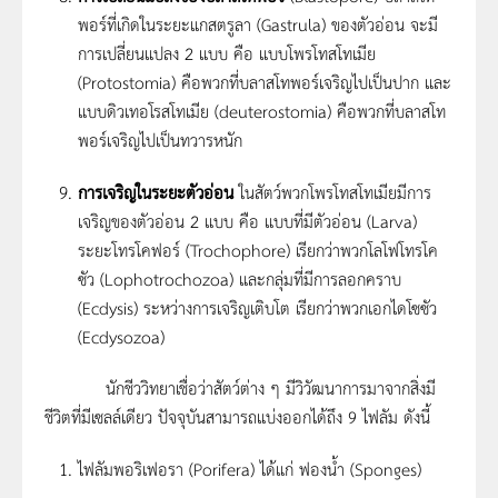
พอร์ที่เกิดในระยะแกสตรูลา (Gastrula) ของตัวอ่อน จะมี
การเปลี่ยนแปลง 2 แบบ คือ แบบโพรโทสโทเมีย
(Protostomia) คือพวกที่บลาสโทพอร์เจริญไปเป็นปาก และ
แบบดิวเทอโรสโทเมีย (deuterostomia) คือพวกที่บลาสโท
พอร์เจริญไปเป็นทวารหนัก
การเจริญในระยะตัวอ่อน
ในสัตว์พวกโพรโทสโทเมียมีการ
เจริญของตัวอ่อน 2 แบบ คือ แบบที่มีตัวอ่อน (Larva)
ระยะโทรโคฟอร์ (Trochophore) เรียกว่าพวกโลโฟโทรโค
ซัว (Lophotrochozoa) และกลุ่มที่มีการลอกคราบ
(Ecdysis) ระหว่างการเจริญเติบโต เรียกว่าพวกเอกไดโซซัว
(Ecdysozoa)
นักชีววิทยาเชื่อว่าสัตว์ต่าง ๆ มีวิวัฒนาการมาจากสิ่งมี
ชีวิตที่มีเซลล์เดียว ปัจจุบันสามารถแบ่งออกได้ถึง 9 ไฟลัม ดังนี้
ไฟลัมพอริเฟอรา (Porifera) ได้แก่ ฟองน้ำ (Sponges)