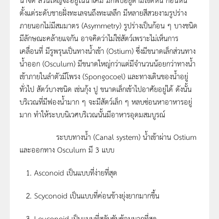
ตั้งแต่ระดับชายฝั่งทะเลจนถึงทะเลลึก มีหลายสีสวยงามรูปร่าง
ภายนอกไม่มีสมมาตร (Asymmetry) รูปร่างเป็นก้อน ๆ บางชนิด
มีลักษณะคล้ายแจกัน อาจคิดว่าไม่ใช่สัตว์เพราะไม่เห็นการ
เคลื่อนที่ มีรูพรุนเป็นทางน้ำเข้า (Ostium) ซึ่งมีขนาดเล็กส่วนทาง
น้ำออก (Osculum) มีขนาดใหญ่กว่าแต่มีจำนวนน้อยกว่าทางน้ำ
เข้าภายในลำตัวมีโพรง (Spongocoel) และทางเดินของน้ำอยู่
ทั่วไป สัตว์บางชนิด เช่นกุ้ง ปู ขนาดเล็กเข้าไปอาศัยอยู่ได้ ดังนั้น
บริเวณที่มีฟองน้ำมาก ๆ จะมีสัตว์เล็ก ๆ หลบซ่อนหาอาหารอยู่
มาก ทำให้ระบบนิเวศบริเวณนั้นมีอาหารอุดมสมบูรณ์
ระบบทางน้ำ (Canal system) น้ำเข้าผ่าน Ostium
และออกทาง Osculum มี 3 แบบ
Asconoid เป็นแบบที่ง่ายที่สุด
Scyconoid เป็นแบบที่ค่อนข้างยุ่งยากมากขึ้น
Leuconoid เป็นแบบที่สลับซับซ้อนมากที่สุด