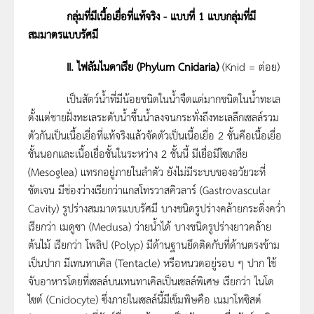
กลุ่มที่มีเนื้อเยื่อที่แท้จริง - แบบที่ 1 แบบ
กลุ่มที่มี
สมมาตรแบบรัศมี
II
. ไฟลัมไนดาเรีย (
Phylum Cnidaria)
(Knid = ต่อย)
เป็นสัตว์น้ำที่มีน้อยชนิดในน้ำจืดแต่มากชนิดในน้ำทะเล
ตั้งแต่ชายฝั่งทะเลระดับน้ำขึ้นน้ำลงจนกระทั่งถึงทะเลลึกเซลล์รวม
ตัวกันเป็นเนื้อเยื่อที่แท้จริงแล้วจัดตัวเป็นเนื้อเยื่อ 2 ชั้นคือเนื้อเยื่อ
ชั้นนอกและเนื้อเยื่อชั้นในระหว่าง 2 ชั้นนี้ มีเยื่อมีโซเกลีย
(Mesoglea) แทรกอยู่ภายในลำตัว ยังไม่มีระบบของอวัยวะที่
ชัดเจน มีช่องว่างเรียกว่าแกสโทรวาสคิวลาร์ (Gastrovascular
Cavity) รูปร่างสมมาตรแบบรัศมี บางชนิดรูปร่างคล้ายกระดิ่งคว่ำ
เรียกว่า เมดูซา (Medusa) ว่ายน้ำได้ บางชนิดรูปร่างยาวคล้าย
ต้นไม้ เรียกว่า โพลิป (Polyp) มีด้านฐานยึดติดกับที่ด้านตรงข้าม
เป็นปาก มีเทนทาเคิล (Tentacle) หรือหนวดอยู่รอบ ๆ ปาก ใช้
จับอาหารโดยที่เซลล์บนเทนทาเคิลเป็นเซลล์พิเศษ เรียกว่า ไนโด
ไซต์ (Cnidocyte) ซึ่งภายในเซลล์นี้มีเข็มพิษคือ เนมาโทซิสต์