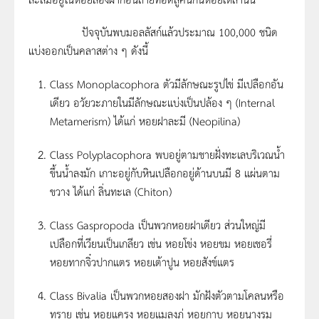
ปัจจุบันพบมอลลัสก์แล้วประมาณ 100,000 ชนิด
แบ่งออกเป็นคลาสต่าง ๆ ดังนี้
Class Monoplacophora ตัวมีลักษณะรูปไข่ มีเปลือกอัน
เดียว อวัยวะภายในมีลักษณะแบ่งเป็นปล้อง ๆ (Internal
Metamerism) ได้แก่ หอยฝาละมี (Neopilina)
Class Polyplacophora พบอยู่ตามชายฝั่งทะเลบริเวณน้ำ
ขึ้นน้ำลงมัก เกาะอยู่กับหินเปลือกอยู่ด้านบนมี 8 แผ่นตาม
ขวาง ได้แก่ ลิ่นทะเล (Chiton)
Class Gaspropoda เป็นพวกหอยฝาเดียว ส่วนใหญ่มี
เปลือกที่เวียนเป็นเกลียว เช่น หอยโข่ง หอยขม หอยเชอรี่
หอยทากจิ๋วปากแตร หอยเต้าปูน หอยสังข์แตร
Class Bivalia เป็นพวกหอยสองฝา มักฝังตัวตามโคลนหรือ
ทราย เช่น หอยแครง หอยแมลงภู่ หอยกาบ หอยนางรม