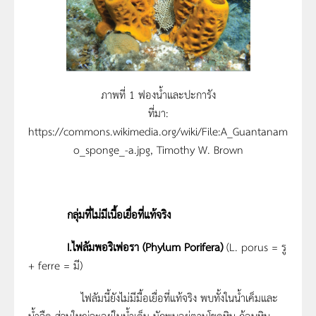
ภาพที่ 1 ฟองน้ำและปะการัง
ที่มา:
https://commons.wikimedia.org/wiki/File:A_Guantanam
o_sponge_-a.jpg, Timothy W. Brown
กลุ่มที่ไม่มีเนื้อเยื่อที่แท้จริง
I.
ไฟลัมพอริเฟอรา (
Phylum Porifera)
(L. porus = รู
+ ferre = มี)
ไฟลัมนี้ยังไม่มีมื้อเยื่อที่แท้จริง พบทั้งในน้ำเค็มและ
น้ำจืด ส่วนใหญ่จะอยู่ในน้ำเค็ม มักพบอยู่ตามโขดหิน ก้อนหิน