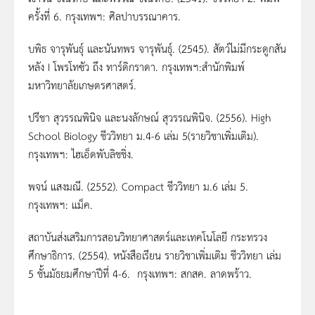
ครั้งที่ 6. กรุงเทพฯ: ศิลปาบรรณาคาร.
บพิธ จารุพันธุ์ และนันทพร จารุพันธุ์. (2545). สัตว์ไม่มีกระดูกสัน
หลัง I โพรโทซัว ถึง ทาร์ดิกราดา. กรุงเทพฯ:สำนักพิมพ์
มหาวิทยาลัยเกษตรศาสตร์.
ปรีชา สุวรรณพินิจ และนงลักษณ์ สุวรรณพินิจ. (2556). High
School Biology ชีววิทยา ม.4-6 เล่ม 5(รายวิชาเพิ่มเติม).
กรุงเทพฯ: ไฮเอ็ดพับลิชชิ่ง.
พจน์ แสงมณี. (2552). Compact ชีววิทยา ม.6 เล่ม 5.
กรุงเทพฯ: แม็ค.
สถาบันส่งเสริมการสอนวิทยาศาสตร์และเทคโนโลยี กระทรวง
ศึกษาธิการ. (2554). หนังสือเรียน รายวิชาเพิ่มเติม ชีววิทยา เล่ม
5 ชั้นมัธยมศึกษาปีที่ 4-6. กรุงเทพฯ: สกสค. ลาดพร้าว.