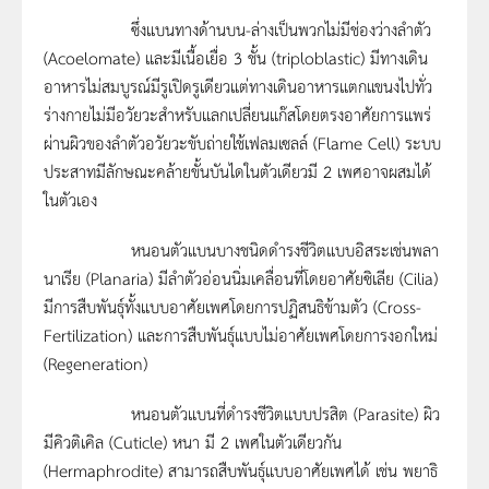
ซึ่งแบนทางด้านบน-ล่างเป็นพวกไม่มีช่องว่างลำตัว
(Acoelomate) และมีเนื้อเยื่อ 3 ชั้น (triploblastic) มีทางเดิน
อาหารไม่สมบูรณ์มีรูเปิดรูเดียวแต่ทางเดินอาหารแตกแขนงไปทั่ว
ร่างกายไม่มีอวัยวะสำหรับแลกเปลี่ยนแก๊สโดยตรงอาศัยการแพร่
ผ่านผิวของลำตัวอวัยวะขับถ่ายใช้เฟลมเซลล์ (Flame Cell) ระบบ
ประสาทมีลักษณะคล้ายขั้นบันไดในตัวเดียวมี 2 เพศอาจผสมได้
ในตัวเอง
หนอนตัวแบนบางชนิดดำรงชีวิตแบบอิสระเช่นพลา
นาเรีย (Planaria) มีลำตัวอ่อนนิ่มเคลื่อนที่โดยอาศัยซิเลีย (Cilia)
มีการสืบพันธุ์ทั้งแบบอาศัยเพศโดยการปฏิสนธิข้ามตัว (Cross-
Fertilization) และการสืบพันธุ์แบบไม่อาศัยเพศโดยการงอกใหม่
(Regeneration)
หนอนตัวแบนที่ดำรงชีวิตแบบปรสิต (Parasite) ผิว
มีคิวติเคิล (Cuticle) หนา มี 2 เพศในตัวเดียวกัน
(Hermaphrodite) สามารถสืบพันธุ์แบบอาศัยเพศได้ เช่น พยาธิ