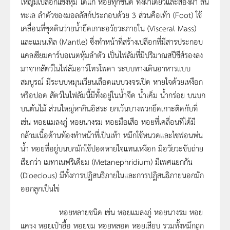
ใหญ่มีเปลือกแข็งหุ้ม ได้แก่ หอยทุกชนิด ทั้งฝาเดียวและสองฝา ลิ่น
ทะเล ลำตัวของมอลลัสก์ประกอบด้วย 3 ส่วนคือเท้า (Foot) ใช้
เคลื่อนที่ขุดดินว่ายน้ำยึดเกาะอวัยวะภายใน (Visceral Mass)
และแมนเทิล (Mantle) ซึ่งทำหน้าที่สร้างเปลือกที่มีสารประกอบ
แคลเซียมคาร์บอเนตหุ้มลำตัว เป็นไฟลัมที่มีปริมาณสปีชีส์รองลง
มาจากสัตว์ในไฟลัมอาร์โทรโพดา ระบบทางเดินอาหารแบบ
สมบูรณ์ มีระบบหมุนเวียนเลือดแบบวงจรเปิด หายใจด้วยเหงือก
หรือปอด สัตว์ในไฟลัมนี้มีทั้งอยู่ในน้ำจืด น้ำเค็ม น้ำกร่อย บนบก
บนต้นไม้ ส่วนใหญ่หากินอิสระ ยกเว้นบางพวกยึดเกาะติดกับที่
เช่น หอยแมลงภู่ หอยนางรม หอยมือเสือ หอยที่เคลื่อนที่ได้มี
กล้ามเนื้อด้านท้องทำหน้าที่เป็นเท้า หมึกใช้หนวดและไซฟอนพ่น
น้ำ หอยที่อยู่บนบกมักใช้ปอดหายใจแทนเหงือก มีอวัยวะขับถ่าย
เรียกว่า เมทาเนฟริเดียม (Metanephridium) มีเพศแยกกัน
(Dioecious) มีทั้งการปฏิสนธิภายในและการปฏิสนธิภายนอกมัก
ออกลูกเป็นไข่
หอยหลายชนิด เช่น หอยแมลงภู่ หอยนางรม หอย
แครง หอยเป๋าฮื้อ หอยขม หอยหลอด หอยเสียบ รวมทั้งหมึกถูก