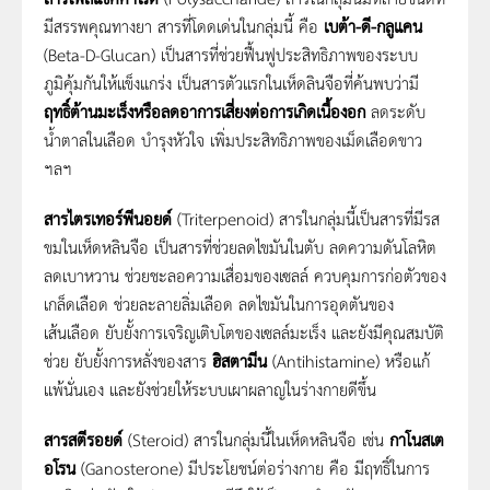
มีสรรพคุณทางยา สารที่โดดเด่นในกลุ่มนี้ คือ
เบต้า-ดี-กลูแคน
(Beta-D-Glucan) เป็นสารที่ช่วยฟื้นฟูประสิทธิภาพของระบบ
ภูมิคุ้มกันให้แข็งแกร่ง เป็นสารตัวแรกในเห็ดลินจือที่ค้นพบว่ามี
ฤทธิ์ต้านมะเร็งหรือลดอาการเสี่ยงต่อการเกิดเนื้องอก
ลดระดับ
น้ำตาลในเลือด บำรุงหัวใจ เพิ่มประสิทธิภาพของเม็ดเลือดขาว
ฯลฯ
สารไตรเทอร์พีนอยด์
(Triterpenoid) สารในกลุ่มนี้เป็นสารที่มีรส
ขมในเห็ดหลินจือ เป็นสารที่ช่วยลดไขมันในตับ ลดความดันโลหิต
ลดเบาหวาน ช่วยชะลอความเสื่อมของเซลล์ ควบคุมการก่อตัวของ
เกล็ดเลือด ช่วยละลายลิ่มเลือด ลดไขมันในการอุดตันของ
เส้นเลือด ยับยั้งการเจริญเติบโตของเซลล์มะเร็ง และยังมีคุณสมบัติ
ช่วย ยับยั้งการหลั่งของสาร
ฮิสตามีน
(Antihistamine) หรือแก้
แพ้นั่นเอง และยังช่วยให้ระบบเผาผลาญในร่างกายดีขึ้น
สารสตีรอยด์
(Steroid) สารในกลุ่มนี้ในเห็ดหลินจือ เช่น
กาโนสเต
อโรน
(Ganosterone) มีประโยชน์ต่อร่างกาย คือ มีฤทธิ์ในการ