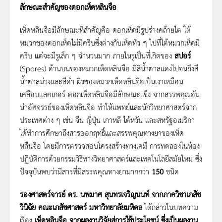
ลักษณะสำคัญของดอกเห็ดหลินจือ
เห็ดหลินจือมีลักษณะที่สำคัญคือ ดอกเห็ดมีรูปร่างคล้ายไต ใต้
หมวกของดอกเห็ดไม่มีครีบซึ่งต่างกับเห็ดทั่ว ๆ ไปที่ใต้หมวกเห็ดมี
ครีบ แต่จะมีรูเล็ก ๆ จำนวนมาก ภายในรูเป็นที่เกิดของ
สปอร์
(Spores) ด้านบนของหมวกเห็ดหลินจือ มีสีน้ำตาลแดงไปจนถึงสี
น้ำตาลม่วงและสีดำ ผิวของหมวกเห็ดหลินจือเป็นเงาเหมือน
เคลือบแลคเกอร์ ดอกเห็ดหลินจือมีลักษณะแข็ง จากสรรพคุณอัน
น่าอัศจรรย์ของเห็ดหลินจือ ทำให้แพทย์และนักวิทยาศาสตร์จาก
ประเทศต่าง ๆ เช่น จีน ญี่ปุ่น เกาหลี ไต้หวัน และสหรัฐอเมริกา
ได้ทำการศึกษาถึงสารออกฤทธิ์และสรรพคุณทางยาของเห็ด
หลืนจือ โดยมีการตรวจสอบโครงสร้างทางเคมี การทดลองในห้อง
ปฏิบัติการด้วยกรรมวิธีทางวิทยาศาสตร์และเทคโนโลยีสมัยใหม่ ซึ่ง
ปัจจุบันพบว่ามีสารที่มีสรรพคุณทางยามากกว่า
150
ชนิด
รองศาสตร์จารย์ ดร. นพมาศ สุนทรเจริญนนท์ จากภาควิชาเภสัช
วินิฉัย คณะเภสัชศาสตร์ มหาวิทยาลัยมหิดล
ได้กล่าวในบทความ
เรื่อง
เห็ดหลินจือ จากผลงานวิจัยสู่การใช้ประโยชน์ ซึ่งเป็นผลงาน