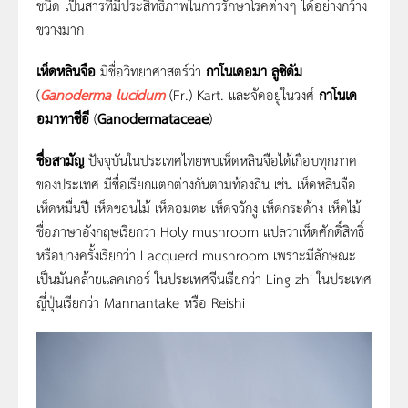
ชนิด เป็นสารที่มีประสิทธิภาพในการรักษาโรคต่างๆ ได้อย่างกว้าง
ขวางมาก
เห็ดหลินจือ
มีชื่อวิทยาศาสตร์ว่า
กาโนเดอมา ลูซิดัม
(
Ganoderma lucidum
(Fr.) Kart. และจัดอยู่ในวงศ์
กาโนเด
อมาทาซีอี
(
Ganodermataceae
)
ชื่อสามัญ
ปัจจุบันในประเทศไทยพบเห็ดหลินจือได้เกือบทุกภาค
ของประเทศ มีชื่อเรียกแตกต่างกันตามท้องถิ่น เช่น เห็ดหลินจือ
เห็ดหมื่นปี เห็ดขอนไม้ เห็ดอมตะ เห็ดจวักงู เห็ดกระด้าง เห็ดไม้
ชื่อภาษาอังกฤษเรียกว่า Holy mushroom แปลว่าเห็ดศักดิ์สิทธิ์
หรือบางครั้งเรียกว่า Lacquerd mushroom เพราะมีลักษณะ
เป็นมันคล้ายแลคเกอร์ ในประเทศจีนเรียกว่า Ling zhi ในประเทศ
ญี่ปุ่นเรียกว่า Mannantake หรือ Reishi