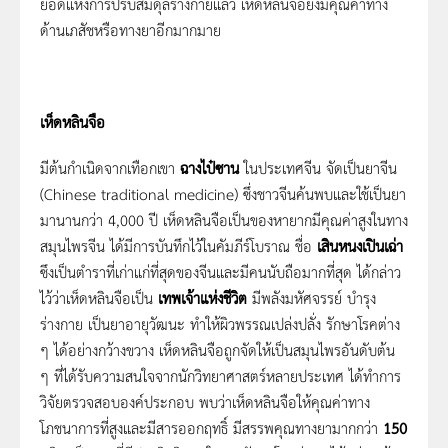
ยอดแห่งการปรับสมดุลร่างกายแล้ว เห็ดหลินจือยังมีคุณค่าทาง
ด้านเภสัชหรือทางยาอีกมากมาย
เห็ดหลินจือ
มีต้นกำเนิดจากเทือกเขา
ฉางไป๋ซาน
ในประเทศจีน จัดเป็นยาจีน
(Chinese traditional medicine) ซึ่งชาวจีนค้นพบและใช้เป็นยา
มานานกว่า 4,000 ปี เห็ดหลินจือเป็นของหายากมีคุณค่าสูงในทาง
สมุนไพรจีน ได้มีการบันทึกไว้ในคัมภีร์โบราณ ชื่อ
เสินหนงเปินเฉ่า
ซึงเป็นตำราที่เก่าแก่ที่สุดของจีนและมีคนนับถือมากที่สุด ได้กล่าว
ไว้ว่าเห็ดหลินจือเป็น
เทพเจ้าแห่งชีวิต
มีพลังมหัศจรรย์ บำรุง
ร่างกาย เป็นยาอายุวัฒนะ ทำให้ผิวพรรณเปล่งปลั่ง รักษาโรคต่าง
ๆ ได้อย่างกว้างขวาง เห็ดหลินจือถูกจัดให้เป็นสมุนไพรอันดับต้น
ๆ ที่ได้รับความสนใจจากนักวิทยาศาสตร์หลายประเทศ ได้ทำการ
วิจัยตรวจสอบองค์ประกอบ พบว่าเห็ดหลินจือให้คุณค่าทาง
โภชนาการที่สูงและมีสารออกฤทธิ์ มีสรรพคุณทางยามากกว่า
150