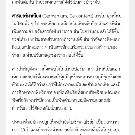
ลดพิษต่อตับ ในประเทศเกาหลีจึงใช้เป็นสารบำรุงตับ
สารเยอร์มาเนียม
(Germanium, Ge content) สารในกลุ่มนี้พบ
ใน โสมทั่ว ๆ ไป กระเทียม แต่มีมากในเห็ดหลินจือ เป็นสารที่ช่วย
เพิ่มความจำ ขจัดสารพิษในร่างกาย ช่วยในการนอนหลับได้ดีขึ้น
ช่วยให้ระบบประสาทส่วนกลางทำงานได้ดี ช่วยกำจัดสารพิษและ
สิ่งแปลกปลอมต่าง ๆ เป็นสารที่ส่งเสริมกระบวนการทำงานของ
ร่างกาย ช่วยปรับสมดุลของร่างกายได้ดีขึ้น
สารสำคัญดังกล่าวนี้จะพบได้ในส่วนสปอร์มากกว่าส่วนที่เป็นดอก
เห็ด และสปอร์ที่กะเทาะผนังหุ้มมีฤทธิ์กระตุ้นระบบภูมิคุ้มกันและ
ต้านมะเร็งได้ดีกว่าสปอร์ที่ไม่กะเทาะผนังและส่วนดอกเห็ด และมี
การศึกษาทางพิษวิทยาของเห็ดหลินจือทั้งแบบพิษเฉียบพลันและ
พิษเรื้อรัง พบว่ามีความเป็นพิษต่ำมากและมีความปลอดภัย
สำหรับการใช้ติดต่อกันเป็นเวลานาน
ประเทศไทยมีการปลูกเห็ดหลินจือในเชิงพาณิชย์มาเป็นเวลานาน
กว่า 20 ปี และมีการจัดจำหน่ายผลิตภัณฑ์เห็ดหลินจือในรูปแบบ