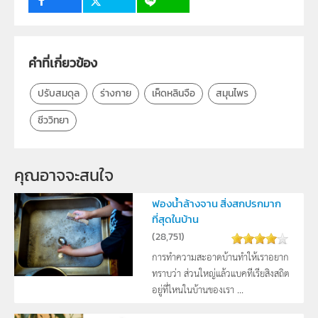
กลุ่มเป้าหมาย
ครู, นักเรียน, บุคคลทั่วไป
คำที่เกี่ยวข้อง
ปรับสมดุล
ร่างกาย
เห็ดหลินจือ
สมุนไพร
ชีววิทยา
คุณอาจจะสนใจ
ฟองน้ำล้างจาน สิ่งสกปรกมาก
ที่สุดในบ้าน
(
28,751
)
การทำความสะอาดบ้านทำให้เราอยาก
ทราบว่า ส่วนใหญ่แล้วแบคทีเรียสิงสถิต
อยู่ที่ไหนในบ้านของเรา ...