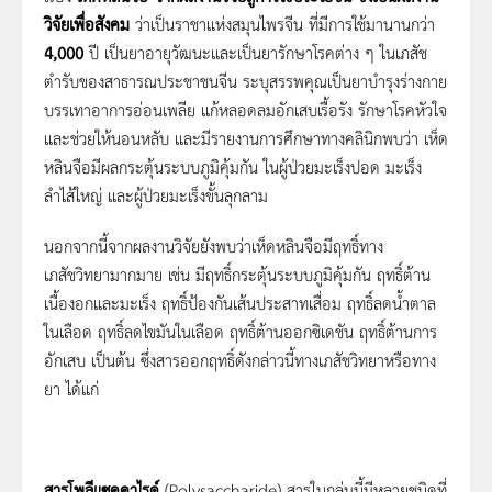
วิจัยเพื่อสังคม
ว่าเป็นราชาแห่งสมุนไพรจีน ที่มีการใช้มานานกว่า
4
,000
ปี เป็นยาอายุวัฒนะและเป็นยารักษาโรคต่าง ๆ ในเภสัช
ตำรับของสาธารณประชาชนจีน ระบุสรรพคุณเป็นยาบำรุงร่างกาย
บรรเทาอาการอ่อนเพลีย แก้หลอดลมอักเสบเรื้อรัง รักษาโรคหัวใจ
และช่วยให้นอนหลับ และมีรายงานการศึกษาทางคลินิกพบว่า เห็ด
หลินจือมีผลกระตุ้นระบบภูมิคุ้มกัน ในผู้ป่วยมะเร็งปอด มะเร็ง
ลำไส้ใหญ่ และผู้ป่วยมะเร็งขั้นลุกลาม
นอกจากนี้จากผลงานวิจัยยังพบว่าเห็ดหลินจือมีฤทธิ์ทาง
เภสัชวิทยามากมาย เช่น มีฤทธิ์กระตุ้นระบบภูมิคุ้มกัน ฤทธิ์ต้าน
เนื้องอกและมะเร็ง ฤทธิ์ป้องกันเส้นประสาทเสื่อม ฤทธิ์ลดน้ำตาล
ในเลือด ฤทธิ์ลดไขมันในเลือด ฤทธิ์ต้านออกซิเดชัน ฤทธิ์ต้านการ
อักเสบ เป็นต้น ซึ่งสารออกฤทธิ์ดังกล่าวนี้ทางเภสัชวิทยาหรือทาง
ยา ได้แก่
สารโพลีแซคคาไรด์
(Polysaccharide) สารในกลุ่มนี้มีหลายชนิดที่