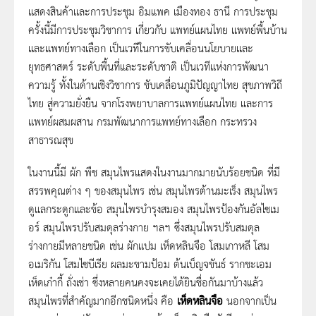
แสดงสินค้าและการประชุม อิมแพค เมืองทอง ธานี การประชุม
ครั้งนี้มีการประชุมวิชาการ เกี่ยวกับ แพทย์แผนไทย แพทย์พื้นบ้าน
และแพทย์ทางเลือก เป็นเวทีในการขับเคลื่อนนโยบายและ
ยุทธศาสตร์ ระดับพื้นที่และระดับชาติ เป็นเวทีแห่งการพัฒนา
ความรู้ ทั้งในด้านเชิงวิชาการ ขับเคลื่อนภูมิปัญญาไทย สุขภาพวิถี
ไทย สู่ความยั่งยืน จากโรงพยาบาลการแพทย์แผนไทย และการ
แพทย์ผสมผสาน กรมพัฒนาการแพทย์ทางเลือก กระทรวง
สาธารณสุข
ในงานนี้มี ผัก พืช สมุนไพรแสดงในงานมากมายนับร้อยชนิด ที่มี
สรรพคุณต่าง ๆ ของสมุนไพร เช่น สมุนไพรต้านมะเร็ง สมุนไพร
ดูแลกระดูกและข้อ สมุนไพรบำรุงสมอง สมุนไพรป้องกันอัลไซเม
อร์ สมุนไพรปรับสมดุลร่างกาย ฯลฯ ซึ่งสมุนไพรปรับสมดุล
ร่างกายมีหลายชนิด เช่น ผักแปม เห็ดหลินจือ โสมเกาหลี โสม
อเมริกัน โสมไซบีเรีย ผลมะขามป้อม ต้นเบ็ญจขันธ์ รากชะเอม
เห็ดเก๋ากี้ ถั่งเช่า ซึ่งหลายคนคงจะเคยได้ยินชื่อกันมาบ้างแล้ว
สมุนไพรที่สำคัญมากอีกชนิดหนึ่ง คือ
เห็ดหลินจือ
นอกจากเป็น