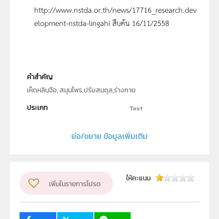
http://www.nstda.or.th/news/17716_research.dev
elopment-nstda-lingahi สืบค้น 16/11/2558
คำสำคัญ
เห็ดหลินจือ, สมุนไพร,ปรับสมดุล,ร่างกาย
ประเภท
Text
ลิขสิทธิ์
ย่อ/ขยาย ข้อมูลเพิ่มเติม
สถาบันส่งเสริมการสอนวิทยาศาสตร์และเทคโนโลยี
ผู้แต่ง หรือ เจ้าของผลงาน
สุนทร ตรีนันทวัน
วิชา
อื่น ๆ
ให้คะแนน
เพิ่มในรายการโปรด
ระดับชั้น
ม.1, ม.2, ม.3, ม.4, ม.5, ม.6