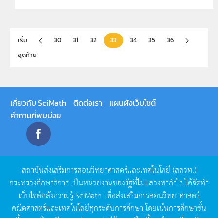
เริ่ม
30
31
32
33
34
35
36
สุดท้าย
เกี่ยวกับ SciMath
ติดต่อเรา
แผนผังเว็บไซต์
คำถามที่พบบ่อย
สถาบันส่งเสริมการสอนวิทยาศาสตร์และเทคโนโลยี
(
สสวท
.)
กระทรวงศึกษาธิการ
เป็นหน่วยงานของรัฐที่ไม่แสวงหากำไร
ได้จัดทำ
เว็บไซต์คลังความรู้
SciMath
เพื่อส่งเสริมการสอนวิทยาศาสตร์
คณิตศาสตร์และเทคโนโลยีทุกระดับการศึกษา
โดยเน้นการศึกษาขั้น