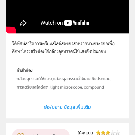
วีดิทัศน์สาธิตการเตรียมสไลด์สดของสาหร่ายหางกระรอกเพื่อ
ศึกษาโครงสร้างโดยใช้กล้องจุลทรรศน์ใช้แสงเชิงประกอบ
การเตรียมสไลด์สด
คำสำคัญ
กล้องจุทรรศน์ใช้แสง,กล้องจุลทรรศน์ใช้แสงเชิงประกอบ,
การเตรียมสไลด์สด, light microscope, compound
microscope, wet mount
ย่อ/ขยาย ข้อมูลเพิ่มเติม
ประเภท
Moving Image
ลิขสิทธิ์
สถาบันส่งเสริมการสอนวิทยาศาสตร์และเทคโนโลยี (สสวท.)
ให้คะแนน