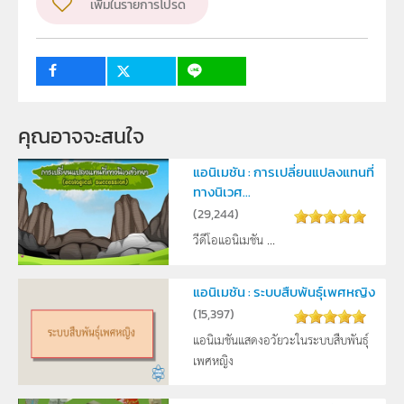
เพิ่มในรายการโปรด
ผู้แต่ง หรือ เจ้าของผลงาน
สาขาเคมีและชีววิทยา
วิชา
ชีววิทยา
ระดับชั้น
ม.4
3
กลุ่มเป้าหมาย
คุณอาจจะสนใจ
ครู, นักเรียน, บุคคลทั่วไป
แอนิเมชัน : การเปลี่ยนแปลงแทนที่
ทางนิเวศ...
(
29,244
)
วีดีโอแอนิเมชัน ...
แอนิเมชัน : ระบบสืบพันธุ์เพศหญิง
(
15,397
)
แอนิเมชันแสดงอวัยวะในระบบสืบพันธุ์
เพศหญิง