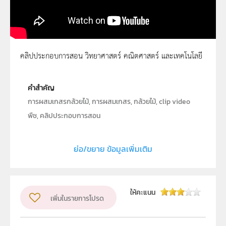
คลิปประกอบการสอน วิทยาศาสตร์ คณิตศาสตร์ และเทคโนโลยี
ผสมเกสรกล้วยไม้
คำสำคัญ
การผสมเกสรกล้วยไม้, การผสมเกสร, กล้วยไม้, clip video
พืช, คลิปประกอบการสอน
ประเภท
Moving Image
ย่อ/ขยาย ข้อมูลเพิ่มเติม
ลิขสิทธิ์
สถาบันส่งเสริมการสอนวิทยาศาสตร์และเทคโนโลยี (สสวท.)
ผู้แต่ง หรือ เจ้าของผลงาน
นายวิจิตร ทั่งทอง
ให้คะแนน
เพิ่มในรายการโปรด
วิชา
ชีววิทยา
ระดับชั้น