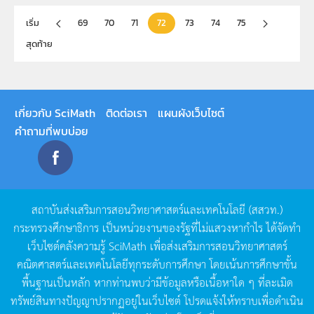
เริ่ม
69
70
71
72
73
74
75
สุดท้าย
เกี่ยวกับ SciMath
ติดต่อเรา
แผนผังเว็บไซต์
คำถามที่พบบ่อย
สถาบันส่งเสริมการสอนวิทยาศาสตร์และเทคโนโลยี
(
สสวท
.)
กระทรวงศึกษาธิการ
เป็นหน่วยงานของรัฐที่ไม่แสวงหากำไร
ได้จัดทำ
เว็บไซต์คลังความรู้
SciMath
เพื่อส่งเสริมการสอนวิทยาศาสตร์
คณิตศาสตร์และเทคโนโลยีทุกระดับการศึกษา
โดยเน้นการศึกษาขั้น
พื้นฐานเป็นหลัก
หากท่านพบว่ามีข้อมูลหรือเนื้อหาใด
ๆ
ที่ละเมิด
ทรัพย์สินทางปัญญาปรากฏอยู่ในเว็บไซต์
โปรดแจ้งให้ทราบเพื่อดำเนิน