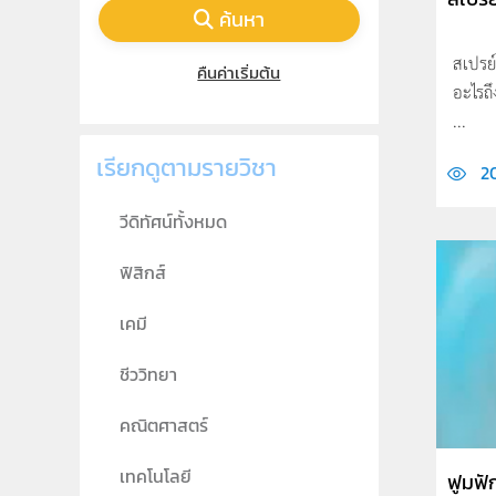
ค้นหา
สเปรย์
คืนค่าเริ่มต้น
อะไรถ
...
เรียกดูตามรายวิชา
2
วีดิทัศน์ทั้งหมด
ฟิสิกส์
เคมี
ชีววิทยา
คณิตศาสตร์
เทคโนโลยี
ฟูมฟัก