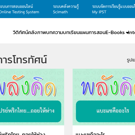
ระบบการสอบออนไลน์
ระบบคลังความรู้
ระบบจัดการเรียนรู้แบบออน
Online Testing System
Scimath
My IPST
วีดิทัศน์
คลังภาพ
บทความ
บทเรียน
แผนการสอน
E-Books
In
ารโทรทัศน์
รูป
์พริกไทย...ถอยให้ห่าง
แบะแซคืออะไร