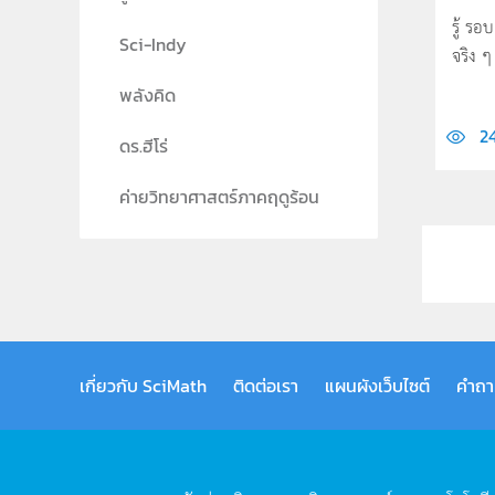
รู้ รอ
Sci-Indy
จริง ๆ 
พลังคิด
2
ดร.ฮีโร่
ค่ายวิทยาศาสตร์ภาคฤดูร้อน
เกี่ยวกับ SciMath
ติดต่อเรา
แผนผังเว็บไซต์
คำถา