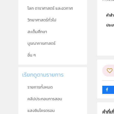
โลก ดาราศาสตร์ และอวกาศ
คำสำ
วิทยาศาสตร์ทั่วไป
ประเ
สะเต็มศึกษา
ลิขสิท
บูรณาการศาสตร์
ผู้แต
วิชา
อื่น ๆ
ระดับช
เรียกดูตามรายการ
กลุ่ม
รายการทั้งหมด
คลิปประกอบการสอน
แสงซินโครตรอน
คำที่เก