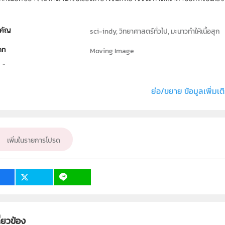
คัญ
sci-indy, วิทยาศาสตร์ทั่วไป, มะนาวทำให้เนื้อสุก
ภท
Moving Image
ธิ์
สถาบันส่งเสริมการสอนวิทยาศาสตร์และเทคโนโลย
่ง หรือ เจ้าของผลงาน
ฝ่ายนวัตกรรมเพื่อการเรียนรู้
ย่อ/ขยาย ข้อมูลเพิ่มเต
วิทยาศาสตร์ทั่วไป
ั้น
ป.1, ป.2, ป.3, ป.4, ป.5, ป.6, ม.1, ม.2, ม.3, ม.4, ม.5,
เพิ่มในรายการโปรด
เป้าหมาย
ครู, นักเรียน, บุคคลทั่วไป
ี่ยวข้อง