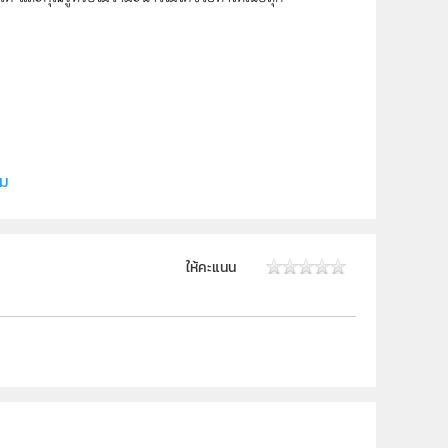
ี (สสวท.)
ิม
 ม.6
ให้คะแนน