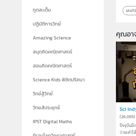
ทูตสะเต็ม
มะนาวท
ปฏิบัติการวิทย์
คุณอา
Amazing Science
สนุกคิดคณิตศาสตร์
สอนคิดคณิตศาสตร์
Science Kids พิชิตปริศนา
วิทย์สู้วิทย์
วิทยสัประยุทธ์
Sci Ind
(
26,055
)
IPST Digital Maths
ปัจจุบันมี
ว่าจะทำให้ร
รู้รอบโลกวิทยาศาสตร์