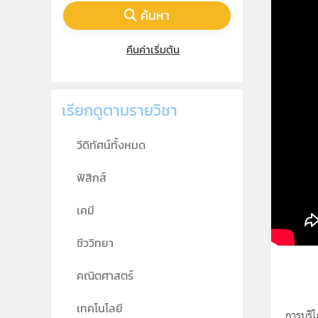
ค้นหา
คืนค่าเริ่มต้น
เรียกดูตามรายวิชา
วีดิทัศน์ทั้งหมด
ฟิสิกส์
เคมี
ชีววิทยา
คณิตศาสตร์
เทคโนโลยี
การบริโ