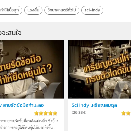
ำให้เนื้อสุก
แรงสั่น
วิทยาศาสตร์ทั่วไป
sci-indy
จจะสนใจ
y สายรัดข้อมือกำมะลอ
Sci Indy เหรียญสมดุล
(
26,384
)
การขายสายรัดข้อมือพลังแม่เหล็ก ซึ่งอ้าง
...
่างกายของผู้ใส่ยืดหยุ่นได้มากยิ่งขึ้น ...