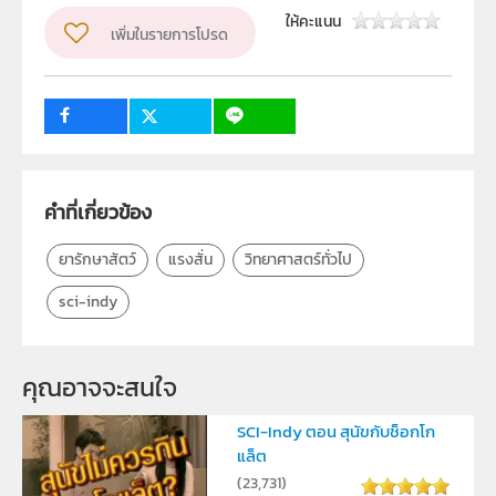
ฝ่ายนวัตกรรมเพื่อการเรียนรู้
ให้คะแนน
เพิ่มในรายการโปรด
วิชา
วิทยาศาสตร์ทั่วไป
ระดับชั้น
ป.1, ป.2, ป.3, ป.4, ป.5, ป.6, ม.1, ม.2, ม.3, ม.4, ม.5, ม.6
กลุ่มเป้าหมาย
ครู, นักเรียน, บุคคลทั่วไป
คำที่เกี่ยวข้อง
ยารักษาสัตว์
แรงสั่น
วิทยาศาสตร์ทั่วไป
sci-indy
คุณอาจจะสนใจ
SCI-Indy ตอน สุนัขกับช็อกโก
แล็ต
(
23,731
)