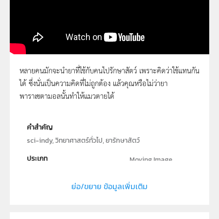
หลายคนมักจะนำยาที่ใช้กับคนไปรักษาสัตว์ เพราะคิดว่าใช้แทนกัน
ได้ ซึ่งนั่นเป็นความคิดที่ไม่ถูกต้อง แล้วคุณหรือไม่ว่ายา
Sci Indy 37 แมวกับพาราเซตามอล
พาราเซตามอลนั้นทำให้แมวตายได้
คำสำคัญ
sci-indy, วิทยาศาสตร์ทั่วไป, ยารักษาสัตว์
ประเภท
Moving Image
ลิขสิทธิ์
ย่อ/ขยาย ข้อมูลเพิ่มเติม
สถาบันส่งเสริมการสอนวิทยาศาสตร์และเทคโนโลยี (สสวท.)
ผู้แต่ง หรือ เจ้าของผลงาน