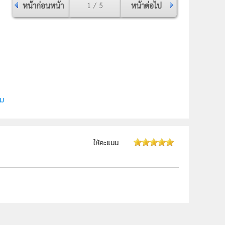
หน้าก่อนหน้า
1 / 5
หน้าต่อไป
ี (สสวท.)
ิม
ให้คะแนน