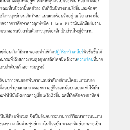
มเชิงมุมที่มีอยู่ทำให้มันหมุนตัวไปเร็วยิ่งขึ้น ที่ใจกลางของ
ขณะที่เนบิวลานี้หดตัวลง มันก็เริ่มมีทรงแบนยิ่งขึ้นและค่อยๆ
มีดาวฤกษ์ก่อนเกิดที่หนาแน่นและร้อนจัดอยู่ ณ ใจกลาง เมื่อ
ri ผลจากการศึกษาดาวฤกษ์ชนิด T Tauri พบว่ามันมักมีแผ่นจาน
บมวลของเนบิวลาในตัวดาวฤกษ์เองอีกเป็นส่วนใหญ่จำนวน
์ก่อนเกิดก็มีมากพอจะทำให้เกิด
ปฏิกิริยานิวเคลียร์
ฟิวชั่นขึ้นได้
 จนกระทั่งถึงสภาวะสมดุลอุทกสถิตโดยมีพลังงาน
ความร้อน
ที่มาก
่แถบลำดับหลักอย่างสมบูรณ์
ย์ได้วิวัฒนาการจนออกพ้นจากแถบลำดับหลักบนไดอะแกรมของ
งานที่คอยค้ำจุนแกนกลางของดาวอยู่ก็จะลดน้อยถอยลง ทำให้มัน
มันยิ่งเผาผลาญเชื้อเพลิงเร็วขึ้น ผลที่เกิดคือดวงอาทิตย์
็นฮีเลียมทั้งหมด ซึ่งเป็นอันจบกระบวนการวิวัฒนาการบนแถบ
ของขนาดเส้นผ่านศูนย์กลางในปัจจุบัน ดวงอาทิตย์จะกลายเป็น