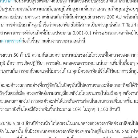
เนบิวลา
ก่อนระบบสุริยะซึ่งน่าจะเป็นจุดกำเนิดของระบบสุริยะเกิดแตกสลายลงโมเมนตั
งเป็นศูนย์รวมมวลอันหนาแน่นมีอุณหภูมิเพิ่มสูงมากขึ้นกว่าแผ่นจานที่หมุนอยู่รอบๆ
จนกลายเป็นจานดาวเคราะห์ก่อนเกิดที่มีเส้นผ่านศูนย์กลางราว 200 AU พร้อมกับ
ฒนาการดำเนินมาถึงจุดนี้ เชื่อว่าดวงอาทิตย์ได้มีสภาพเป็นดาวฤกษ์ชนิด T Tau
สารดาวเคราะห์ก่อนเกิดที่มีมวลประมาณ 0.001-0.1 เท่าของมวลดวงอาทิตย์กั
ล
ดาวเคราะห์
ก่อตัวขึ้นจากแผ่นจานรวมมวลเหล่านี้
่วงเวลา 50 ล้านปี ความดันและความหนาแน่นของไฮโดรเจนที่ใจกลางของดาวฤกษ
หภูมิ อัตราการเกิดปฏิกิริยา ความดัน ตลอดจนความหนาแน่นต่างเพิ่มขึ้นเรื่อยๆ
นทานกับการหดตัวของแรงโน้มถ่วงได้ ณ จุดนี้ดวงอาทิตย์จึงได้วิวัฒนาการเข้าสู
ิยะจะดำรงสภาพอย่างที่เรารู้จักกันในปัจจุบันนี้ไปตราบจนกระทั่งดวงอาทิต
ปรัง-รัสเซลล์เมื่อ ดวงอาทิตย์เผาผลาญเชื้อเพลิงไฮโดรเจนภายในไปเรื่อยๆ พลัง
ะแตกสลายลงไป การหดตัวจะทำให้แรงดันความร้อนในแกนกลางเพิ่มมากขึ้น และทำให้
ว่างมากยิ่งขึ้นโดยมีอัตราเพิ่มขึ้นประมาณ 10% ในทุกๆ 1,100 ล้านปี
ะมาณ 5,400 ล้านปีข้างหน้า ไฮโดรเจนในแกนกลางของดวงอาทิตย์จะเปลี่ยนไปเป
ัก ในเวลานั้น ชั้นผิวรอบนอกของดวงอาทิตย์จะขยายใหญ่ขึ้นประมาณ 260 เท่า