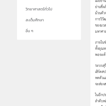
เมื่อย่าน
ย่านซึ่
วิทยาศาสตร์ทั่วไป
ม้วนตัว
การวิวั
สะเต็มศึกษา
ของมวล
อื่น ๆ
มหาศา
ภายในช
ทั้งอุณ
พอจะต้า
ระบบสุร
เฮิร์ตส
หดตัวแล
จะส่องส
ในอีกปร
ลำดับหล