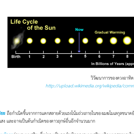
วิวัฒนาการของดวงอาทิตย
http://upload.wikimedia.org/wikipedia/com
ิยะ
ถือกำเนิดขึ้นจากการแตกสลายด้วยแรงโน้มถ่วงภายในของเมฆโมเลกุลขนาดยักษ์
แสง และอาจเป็นต้นกำเนิดของดาวฤกษ์อื่นอีกจำนวนมาก