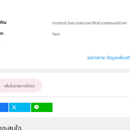
คัญ
ดาวฤกษ์,Star,มวลดวงอาทิตย์,มวลของเนบิวลา
ภท
Text
ธิ์
สถาบันส่งเสริมการสอนวิทยาศาสตร์และเทคโนโลย
่ง หรือ เจ้าของผลงาน
สมศักดิ์ เสนาใหญ่
ย่อ/ขยาย ข้อมูลเพิ่มเต
ฟิสิกส์
ั้น
ม.4, ม.5, ม.6
เพิ่มในรายการโปรด
เป้าหมาย
ครู, นักเรียน
จจะสนใจ