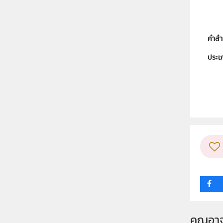
คำสำ
ประเ
ลิขสิท
ผู้แต
วิชา
ระดับช
กลุ่ม
คุณอา