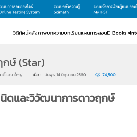
ระบบการสอบออนไลน์
ระบบคลังความรู้
ระบบจัดการเรียนรู้แบบออน
Online Testing System
Scimath
My IPST
วีดิทัศน์
คลังภาพ
บทความ
บทเรียน
แผนการสอน
E-Books
In
กษ์ (Star)
กดิ์ เสนาใหญ่
เมื่อ : 
วันพุธ, 14 มิถุนายน 2560
74,500
เนิดและวิวัฒนาการดาวฤกษ์