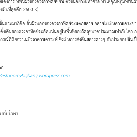
์แดงการ ที่พื้นผิวของดวงอาทิตย์ขยายตัวขึ้นอย่างมหาศาล ทำให้อุณหภูมิที่พื้นผิว
งเย็นที่สุดคือ 2600 K)
เกิดขึ้นตามมาก็คือ ชั้นผิวนอกของดวงอาทิตย์จะแตกสลาย กลายไปเป็นดาวแคระขาว
ั้งเดิมของดวงอาทิตย์จะอัดแน่นอยู่ในพื้นที่ของวัตถุขนาดประมาณเท่ากับโล
รณ์ที่เรียกว่าเนบิวลาดาวเคราะห์ ซึ่งเป็นการส่งคืนสสารต่างๆ อันประกอบขึ้นเ
าก
//astonomybigbang.wordpress.com
ที่เนื้อหา