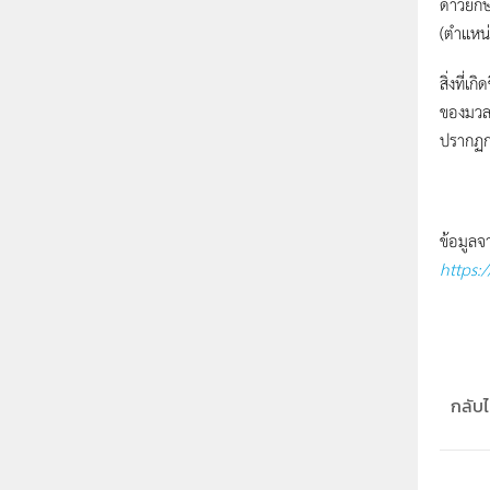
ดาวยักษ
(ตำแหน่
สิ่งที่
ของมวลด
ปรากฏกา
ข้อมูลจ
https:
กลับไป