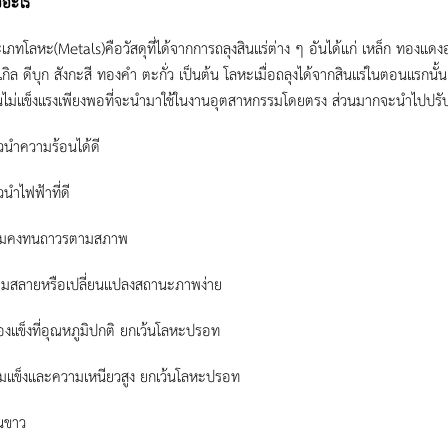
ออะไร
ะเภทโลหะ(Metals)
คือวัสดุที่ได้จากการถลุงสินแร่ต่าง ๆ อันได้แก่ เหล็ก ทองแดง
เกิล ดีบุก สังกะสี ทองคำ ตะกั่ว เป็นต้น โลหะเมื่อถลุงได้จากสินแร่ในตอนแรกนั้น
อนไม่แข็งแรงเพียงพอที่จะนำมาใช้ในงานอุตสาหกรรมโดยตรง ส่วนมากจะนำไปปรับ
ัวนำความร้อนได้ดี
วนำไฟฟ้าที่ดี
ามคงทนถาวรตามสภาพ
ื่อมสลายหรือเปลี่ยนแปลงสถานะภาพง่าย
องแข็งที่อุณหภูมิปกติ ยกเว้นโลหะปรอท
ามแข็งและความเหนียวสูง ยกเว้นโลหะปรอท
ันขาว