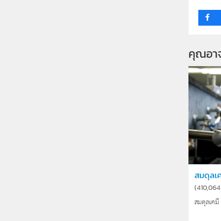
คุณอา
สมดุลเค
(
410,064
สมดุลเคมี