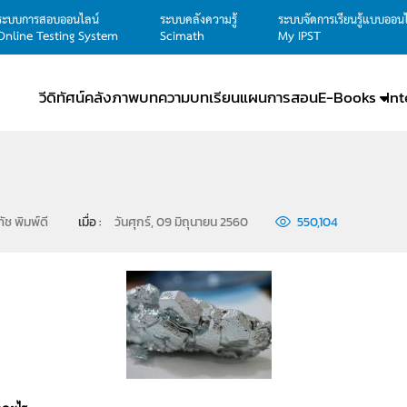
ระบบการสอบออนไลน์
ระบบคลังความรู้
ระบบจัดการเรียนรู้แบบออน
Online Testing System
Scimath
My IPST
วีดิทัศน์
คลังภาพ
บทความ
บทเรียน
แผนการสอน
E-Books
In
ช พิมพ์ดี
เมื่อ : 
วันศุกร์, 09 มิถุนายน 2560
550,104