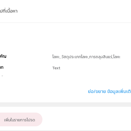
ที่เนื้อหา
คัญ
โลหะ, วัสดุประเภทโลหะ,การถลุงสินแร่,โลหะ
ภท
Text
ธิ์
สถาบันส่งเสริมการสอนวิทยาศาสตร์และเทคโนโลย
่ง หรือ เจ้าของผลงาน
ณปภัช พิมพ์ดี
ย่อ/ขยาย ข้อมูลเพิ่มเต
เคมี
ั้น
ม.4, ม.5, ม.6
เพิ่มในรายการโปรด
เป้าหมาย
ครู, นักเรียน