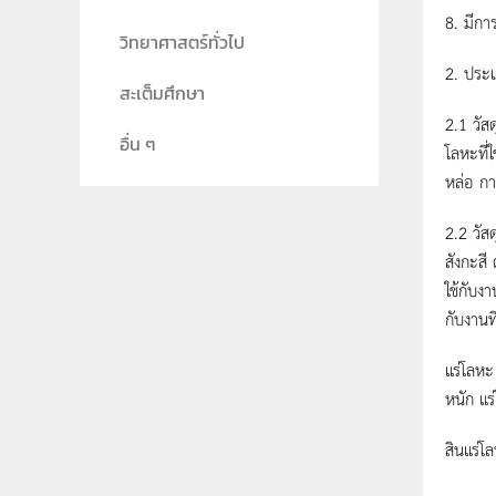
8. มีการ
วิทยาศาสตร์ทั่วไป
2.
ประเ
สะเต็มศึกษา
2.1
วัส
อื่น ๆ
โลหะที่
หล่อ กา
2.2
วัส
สังกะสี
ใช้กับง
กับงานท
แร่โลหะ
หนัก แร
สินแร่โ