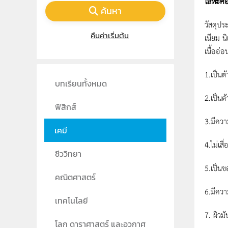
โลหะคื
ค้นหา
วัสดุปร
คืนค่าเริ่มต้น
เนียม นิ
เนื้ออ่
1.เป็นต
บทเรียนทั้งหมด
2.เป็นตั
ฟิสิกส์
3.มีคว
เคมี
4.ไม่เส
ชีววิทยา
5.เป็นข
คณิตศาสตร์
6.มีคว
เทคโนโลยี
7. ผิวม
โลก ดาราศาสตร์ และอวกาศ