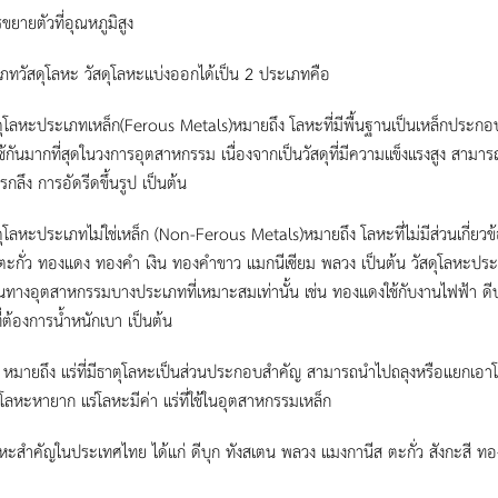
ขยายตัวที่อุณหภูมิสูง
ภทวัสดุโลหะ วัสดุโลหะแบ่งออกได้เป็น 2 ประเภท
คือ
ดุโลหะประเภทเหล็ก
(Ferous Metals)
หมายถึง โลหะที่มีพื้นฐานเป็นเหล็กประกอบอ
ใช้กันมากที่สุดในวงการอุตสาหกรรม เนื่องจากเป็นวัสดุที่มีความแข็งแรงสูง สาม
รกลึง การอัดรีดขึ้นรูป เป็นต้น
ดุโลหะประเภทไม่ใช่เหล็ก (
Non-Ferous Metals)
หมายถึง โลหะที่ไม่มีส่วนเกี่ยวข
 ตะกั่ว ทองแดง ทองคำ เงิน ทองคำขาว แมกนีเซียม พลวง เป็นต้น วัสดุโลหะประเภ
านทางอุตสาหกรรมบางประเภทที่เหมาะสมเท่านั้น เช่น ทองแดงใช้กับงานไฟฟ้า ดีบุก
ี่ต้องการน้ำหนักเบา เป็นต้น
 หมายถึง แร่ที่มีธาตุโลหะเป็นส่วนประกอบสำคัญ สามารถนำไปถลุงหรือแยกเอาโ
่โลหะหายาก แร่โลหะมีค่า แร่ที่ใช้ในอุตสาหกรรมเหล็ก
ลหะสำคัญในประเทศไทย ได้แก่ ดีบุก ทังสเตน พลวง แมงกานีส ตะกั่ว สังกะสี 