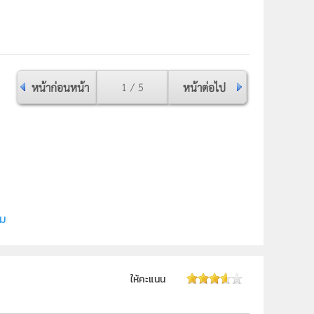
หน้าก่อนหน้า
1 / 5
หน้าต่อไป
ี (สสวท.)
ิม
ให้คะแนน