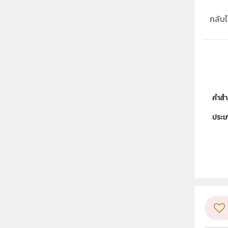
กลับไป
คำสำ
ประเ
ลิขสิท
ผู้แต
วิชา
ระดับช
กลุ่ม