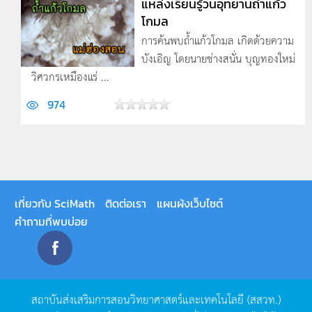
แหล่งเรียนรู้วนอุทยานถ้ำแก้ว
โกมล
การค้นพบถ้ำแก้วโกมล เกิดด้วยความ
บังเอิญ โดยนายช่างสนั่น บุญทองใหม่
วิศวกรเหมืองแร่ ...
974
เกี่ยวกับ SciMath
ติดต่อเรา
แผนผังเว็บไซต์
คำถามที่พบบ่อย
สถาบันส่งเสริมการสอนวิทยาศาสตร์และเทคโนโลยี
(
สสวท
.)