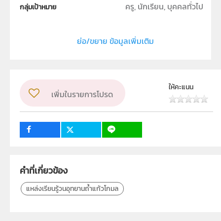
ครู, นักเรียน, บุคคลทั่วไป
กลุ่มเป้าหมาย
Interactive Resource
ประเภท
ย่อ/ขยาย ข้อมูลเพิ่มเติม
วิชา
โลก ดาราศาสตร์ และอวกาศ
ผู้แต่ง หรือ เจ้าของผลงาน
ให้คะแนน
เพิ่มในรายการโปรด
ฝ่ายนวัตกรรมเพื่อการเรียนรู้
ลิขสิทธิ์
สถาบันส่งเสริมการสอนวิทยาศาสตร์และเทคโนโลยี (สสวท.)
คำที่เกี่ยวข้อง
แหล่งเรียนรู้วนอุทยานถ้ำแก้วโกมล