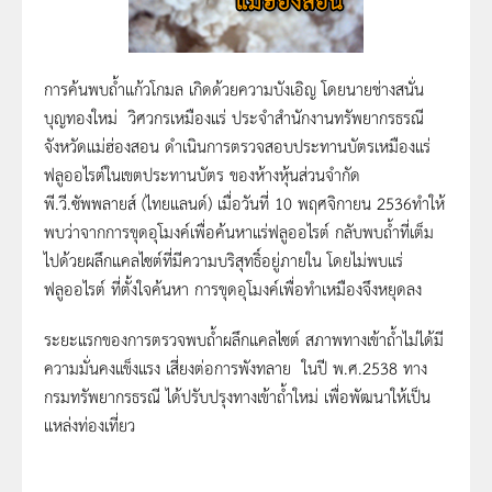
การค้นพบถ้ำแก้วโกมล เกิดด้วยความบังเอิญ โดยนายช่างสนั่น
บุญทองใหม่ วิศวกรเหมืองแร่ ประจำสำนักงานทรัพยากรธรณี
จังหวัดแม่ฮ่องสอน ดำเนินการตรวจสอบประทานบัตรเหมืองแร่
ฟลูออไรต์ในเขตประทานบัตร ของห้างหุ้นส่วนจำกัด
พี.วี.ซัพพลายส์ (ไทยแลนด์) เมื่อวันที่ 10 พฤศจิกายน 2536ทำให้
พบว่าจากการขุดอุโมงค์เพื่อค้นหาแร่ฟลูออไรต์ กลับพบถ้ำที่เต็ม
ไปด้วยผลึกแคลไซต์ที่มีความบริสุทธิ์อยู่ภายใน โดยไม่พบแร่
ฟลูออไรต์ ที่ตั้งใจค้นหา การขุดอุโมงค์เพื่อทำเหมืองจึงหยุดลง
ระยะแรกของการตรวจพบถ้ำผลึกแคลไซต์ สภาพทางเข้าถ้ำไม่ได้มี
ความมั่นคงแข็งแรง เสี่ยงต่อการพังทลาย ในปี พ.ศ.2538 ทาง
กรมทรัพยากรธรณี ได้ปรับปรุงทางเข้าถ้ำใหม่ เพื่อพัฒนาให้เป็น
แหล่งท่องเที่ยว