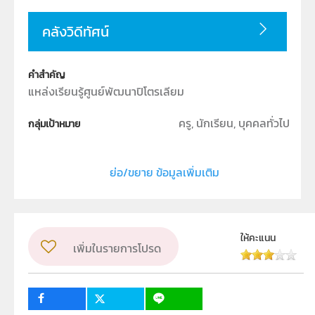
คลังวิดีทัศน์
คำสำคัญ
แหล่งเรียนรู้ศูนย์พัฒนาปิโตรเลียม
ครู, นักเรียน, บุคคลทั่วไป
กลุ่มเป้าหมาย
Interactive Resource
ประเภท
ย่อ/ขยาย ข้อมูลเพิ่มเติม
วิชา
เคมี
โลก ดาราศาสตร์ และอวกาศ
ให้คะแนน
เพิ่มในรายการโปรด
ผู้แต่ง หรือ เจ้าของผลงาน
ฝ่ายนวัตกรรมเพื่อการเรียนรู้
ลิขสิทธิ์