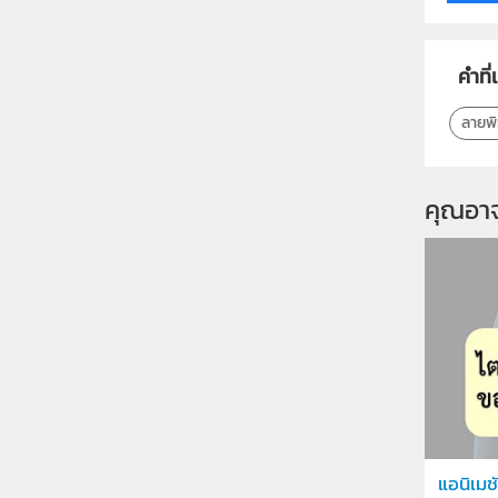
คำที่
ลายพ
คุณอา
แอนิเมช