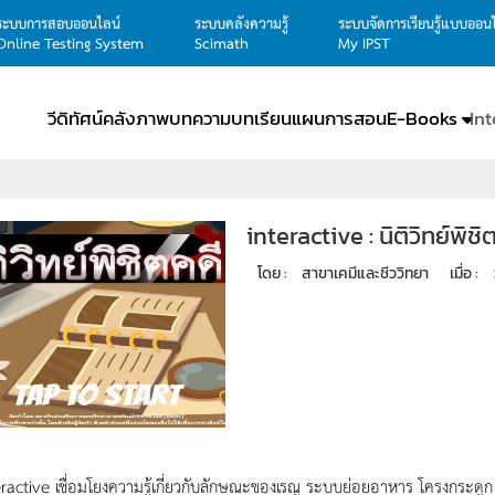
ระบบการสอบออนไลน์
ระบบคลังความรู้
ระบบจัดการเรียนรู้แบบออน
Online Testing System
Scimath
My IPST
วีดิทัศน์
คลังภาพ
บทความ
บทเรียน
แผนการสอน
E-Books
In
interactive : นิติวิทย์พิชิ
โดย : 
สาขาเคมีและชีววิทยา
เมื่อ : 
teractive เชื่อมโยงความรู้เกี่ยวกับลักษณะของเรณู ระบบย่อยอาหาร โครงกระด