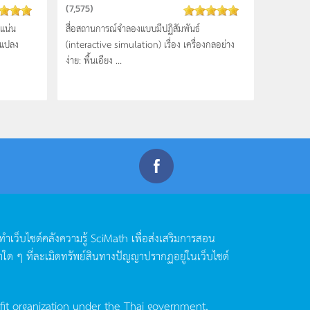
(
7,575
)
าแน่น
สื่อสถานการณ์จำลองแบบมีปฏิสัมพันธ์
งแปลง
(interactive simulation) เรื่อง เครื่องกลอย่าง
ง่าย: พื้นเอียง ...
ดทำเว็บไซต์คลังความรู้
SciMath
เพื่อส่งเสริมการสอน
าใด
ๆ
ที่ละเมิดทรัพย์สินทางปัญญาปรากฏอยู่ในเว็บไซต์
fit organization under the Thai government,