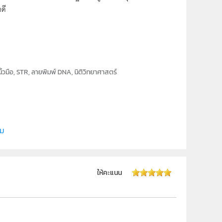
คดี
ิ้วมือ, STR, ลายพิมพ์ DNA, นิติวิทยาศาสตร์
ลยี (สสวท.)
ิม
ให้คะแนน