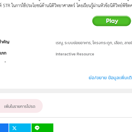
์ STR ในการใช้ประโยชน์ด้านนิติวิทยาศาสตร์ โดยเรียนรู้ผ่านหัวข้อนิติวิทย์พิชิต
สำคัญ
เรณู, ระบบย่อยอาหาร, โครงกระดูก, เลือด, ลายน
เภท
Interactive Resource
ิทธิ์
สถาบันส่งเสริมการสอนวิทยาศาสตร์และเทคโนโ
แต่ง หรือ เจ้าของผลงาน
สาขาเคมีและชีววิทยา
ย่อ/ขยาย ข้อมูลเพิ่มเต
ชีววิทยา
บชั้น
ม.4
เพิ่มในรายการโปรด
่มเป้าหมาย
ครู, นักเรียน, บุคคลทั่วไป