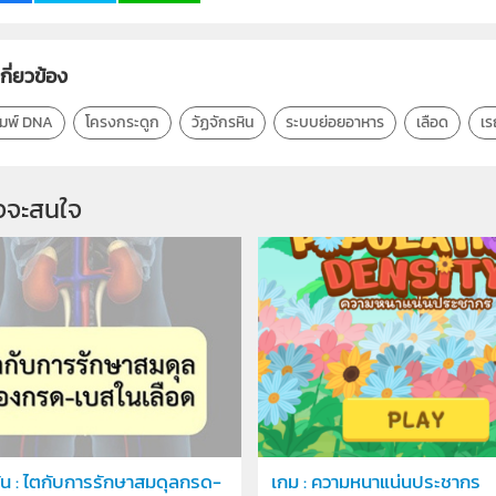
เกี่ยวข้อง
ิมพ์ DNA
โครงกระดูก
วัฏจักรหิน
ระบบย่อยอาหาร
เลือด
เร
จจะสนใจ
ัน : ไตกับการรักษาสมดุลกรด-
เกม : ความหนาแน่นประชากร