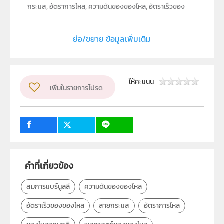
กระแส, อัตราการไหล, ความดันของของไหล, อัตราเร็วของ
ของไหล, สมการแบร์นูลลี
ย่อ/ขยาย ข้อมูลเพิ่มเติม
ประเภท
Interactive Resource
ลิขสิทธิ์
ให้คะแนน
สถาบันส่งเสริมการสอนวิทยาศาสตร์และเทคโนโลยี (สสวท.)
เพิ่มในรายการโปรด
ผู้แต่ง หรือ เจ้าของผลงาน
สาขาฟิสิกส์และวิทยาศาสตร์โลก
ระดับชั้น
ม.6
กลุ่มเป้าหมาย
คำที่เกี่ยวข้อง
ครู, นักเรียน, บุคคลทั่วไป
สมการแบร์นูลลี
ความดันของของไหล
อัตราเร็วของของไหล
สายกระแส
อัตราการไหล