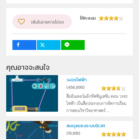
ลิขสิทธิ์
สถาบันส่งเสริมการสอนวิทยาศาสตร์และเทคโนโลยี (สสวท.)
ให้คะแนน
เพิ่มในรายการโปรด
ผู้แต่ง หรือ เจ้าของผลงาน
สาขาวิทยาศาสตร์ภาคบังคับ
วิชา
วิทยาศาสตร์ทั่วไป
ระดับชั้น
6
ม.2
คุณอาจจะสนใจ
กลุ่มเป้าหมาย
นักเรียน
วงจรไฟฟ้า
(
456,895
)
สื่ออินเตอร์แอ็กทีฟซิมูเลชัน ตอน วงจร
ไฟฟ้า เป็นสื่อประกอบการจัดการเรียน
การสอนวิชาวิทยาศาสตร์ ...
สมดุลของระบบนิเวศ
(
19,816
)