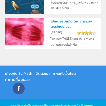
สื่ออินเตอร์แอ็กทีฟซิมูเลชัน ตอน สมดุล
ของระบบนิเวศ ...
โปสเตอร์มัลติมีเดีย : การแบ่ง
เซลล์แบบไมโ...
(
37,626
)
โปสเตอร์มัลติมีเดียแสดงขั้นตอนการ
แบ่งเซลล์แบบไมโทซิส
เกี่ยวกับ SciMath
ติดต่อเรา
แผนผังเว็บไซต์
คำถามที่พบบ่อย
สถาบันส่งเสริมการสอนวิทยาศาสตร์และเทคโนโลยี
(
สสวท
.)