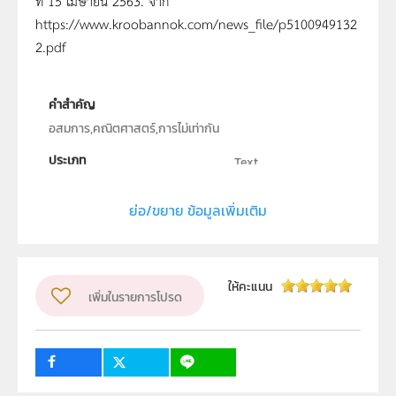
ที่ 15 เมษายน 2563. จาก
https://www.kroobannok.com/news_file/p5100949132
2.pdf
คำสำคัญ
อสมการ,คณิตศาสตร์,การไม่เท่ากัน
ประเภท
Text
ลิขสิทธิ์
ย่อ/ขยาย ข้อมูลเพิ่มเติม
สถาบันส่งเสริมการสอนวิทยาศาสตร์และเทคโนโลยี (สสวท.)
ผู้แต่ง หรือ เจ้าของผลงาน
เมขลิน อมรรัตน์
วิชา
คณิตศาสตร์
ให้คะแนน
เพิ่มในรายการโปรด
ระดับชั้น
ม.4, ม.5, ม.6
กลุ่มเป้าหมาย
ครู, นักเรียน, บุคคลทั่วไป