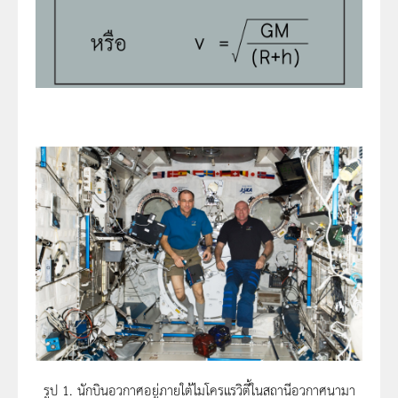
รูป 1. นักบินอวกาศอยู่ภายใต้ไมโครแรวิตี้ในสถานีอวกาศนามา