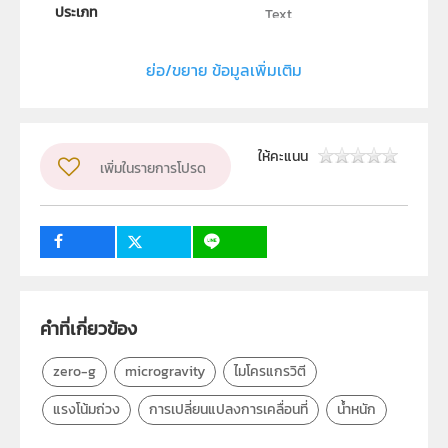
ประเภท
Text
ลิขสิทธิ์
ย่อ/ขยาย ข้อมูลเพิ่มเติม
สถาบันส่งเสริมการสอนวิทยาศาสตร์และเทคโนโลยี (สสวท.)
ผู้แต่ง หรือ เจ้าของผลงาน
นิพนธ์ ทรายเพชร
วิชา
ให้คะแนน
เพิ่มในรายการโปรด
โลก ดาราศาสตร์ และอวกาศ
ระดับชั้น
ป.1, ป.2, ป.3, ป.4, ป.5, ป.6, ม.1, ม.2, ม.3, ม.4, ม.5, ม.6
กลุ่มเป้าหมาย
ครู, นักเรียน, บุคคลทั่วไป
คำที่เกี่ยวข้อง
zero-g
microgravity
ไมโครแกรวิตี
แรงโน้มถ่วง
การเปลี่ยนแปลงการเคลื่อนที่
น้ำหนัก