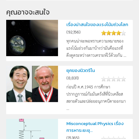
คุณอาจจะสนใจ
เรื่องน่าสนใจของเเรงโน้มถ่วงโลก
(
92,156
)
ทุกคนน่าจะพอทราบความหมายของ
แรงโน้มถ่วงกันมาบ้างว่ามันคือแรงที่
ดึงดูดระหว่างดาวเคราะห์ไว้ด้วยกัน ...
ยุคของนิวตรีโน
(
8,831
)
ก่อนปี ค.ศ.1945 การศึกษา
ปรากฏการณ์กัมมันตรังสีที่นิวเคลียส
สลายตัวและปล่อยอนุภาคบีตาออกมา
...
Misconceptual Physics เรื่อง
การหาระยะยุ...
(
15,165
)