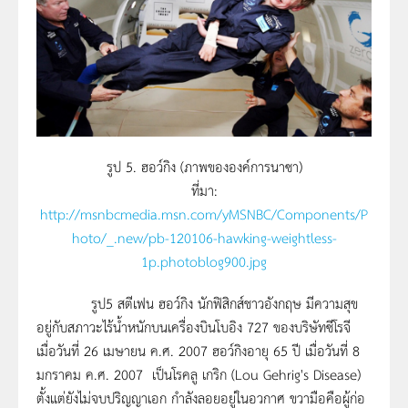
รูป 5. ฮอว์กิง (ภาพขององค์การนาซา)
ที่มา:
http://msnbcmedia.msn.com/yMSNBC/Components/P
hoto/_.new/pb-120106-hawking-weightless-
1p.photoblog900.jpg
รูป5 สตีเฟน ฮอว์กิง นักฟิสิกส์ชาวอังกฤษ มีความสุข
อยู่กับสภาวะไร้น้ำหนักบนเครื่องบินโบอิง 727 ของบริษัทซีโรจี
เมื่อวันที่ 26 เมษายน ค.ศ. 2007 ฮอว์กิงอายุ 65 ปี เมื่อวันที่ 8
มกราคม ค.ศ. 2007 เป็นโรคลู เกริก (Lou Gehrig's Disease)
ตั้งแต่ยังไม่จบปริญญาเอก กำลังลอยอยู่ในอวกาศ ขวามือคือผู้ก่อ