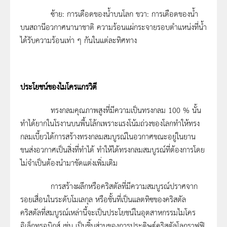
ซ้าย: การเดือดของน้ำบนโลก ขวา: การเดือดของน้ำ
บนสถานีอวกาศนานาชาติ ความร้อนแผ่กระจายรอบตำแหน่งที่น้ำ
ได้รับความร้อนเท่า ๆ กันในแต่ละทิศทาง
ประโยชน์ของไมโครแกรวิตี
ทรงกลมคุณภาพสูงที่มีความเป็นทรงกลม 100 % นั้น
ทำได้ยากในโรงานบนพื้นโล้กเพราะแรงโน้มถ่วงของโลกทำให้ทรง
กลมเบี้ยวได้การสร้างทรงกลมสมบูรณ์ในอวกาศขณะอยู่ในยาน
ขนส่งอวกาศเป็นสิ่งที่ทำได้ ทำให้ได้ทรงกลมสมบูรณ์ที่ต้องการโดย
ไม่จำเป็นต้องนำมาขัดแต่งเพิ่มเติม
การสร้างผลึกหรือคริสตัลที่มีความสมบูรณ์ปราศจาก
รอยเสื่อนในระดับโมเลกุล หรือชั้นที่เป็นแลตทิซของคริสตัล
คริสตัลที่สมบูรณ์เหล่านี้จะเป็นประโยชน์ในอุตสาหกรรมไมโคร
อิเล็กทรอนิกส์ เช่น เป็นชิ้นส่วนของการประดิษฐ์คริสตัลโลกราฟฟิ