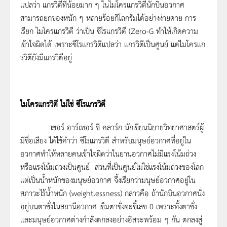
แปลว่า แกรวิตีที่น้อยมาก ๆ ในไมโครแกรวิตีนักบินอวกาศ
สามารถยกของหนัก ๆ หลายร้อยกิโลกรัมได้อย่างง่ายดาย การ
เรียก ไมโครแกรวิตี ว่าเป็น ซีโรแกรวิตี (Zero-G ทำให้เกิดความ
เข้าใจผิดได้ เพราะซีโรแกรวิตีแปลว่า แกรวิตีเป็นศูนย์ แต่ไมโครแก
รวิตียังมีแกรวิตีอยู่
ไมโครแกรวิตี ไม่ใช่ ซีโรแกรวิตี
เชอร์ อาร์เทอร์ ซี คลาร์ก นักเขียนนิยายวิทยาศาสตร์ผู้
มีชื่อเสียง ได้ใช้คำว่า ซีโรแกรวิตี สำหรับมนุษย์อวกาศที่อยู่ใน
อวกาศทำให้หลายคนเข้าใจผิดว่าในยานอวกาศไม่มีแรงโน้มถ่วง
หรือแรงโน้มถ่วงเป็นศูนย์ ส่วนที่เป็นศูนย์ไม่ใช่แรงโน้มถ่วงของโลก
แต่เป็นน้ำหนักของมนุษย์อวกาศ จี้งเรียกว่ามนุษย์อวกาศอยู่ใน
สภาวะไร้น้ำหนัก (weightlessness) กล่าวคือ ถ้านักบินอวกาศนั่ง
อยู่บนตาชั่งในสถานีอวกาศ เข็มตาชั่งจะชี้เลข 0 เพราะทั้งตาชั่ง
และมนุษย์อวกาศต่างกำลังตกลงอย่างอิสระพร้อม ๆ กัน ตกลงสู่