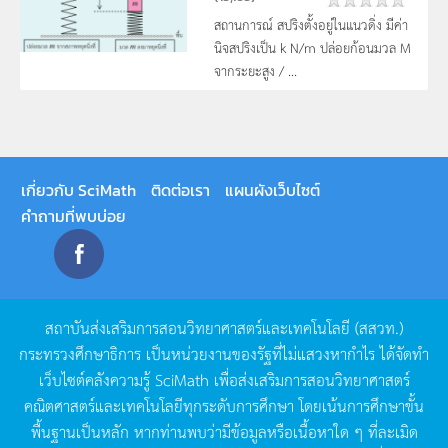
สถานการณ์ สปริงตั้งอยู่ในแนวดิ่ง มีค่า
นิจสปริงเป็น k N/m ปล่อยก้อนมวล M
จากระยะสูง / ...
เกี่ยวกับ SciMath
ติดต่อเรา
แผนผังเว็บไซต์
คำถามที่พบบ่อย
สถาบันส่งเสริมการสอนวิทยาศาสตร์และเทคโนโลยี
(
สสวท
.)
กระทรวงศึกษาธิการ
เป็นหน่วยงานของรัฐที่ไม่แสวงหากำไร
ได้จัดทำ
เว็บไซต์คลังความรู้
SciMath
เพื่อส่งเสริมการสอนวิทยาศาสตร์
คณิตศาสตร์และเทคโนโลยีทุกระดับการศึกษา
โดยเน้นการศึกษาขั้น
พื้นฐานเป็นหลัก
หากท่านพบว่ามีข้อมูลหรือเนื้อหาใด
ๆ
ที่ละเมิด