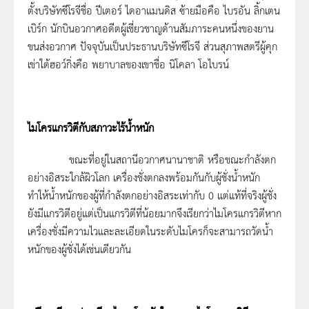
ตั้งบริษัทซีโรจีชื่อ ปีเตอร์ ไดอาแมนดิส ซ้ายมือคือ ไบรอัน ลิ้กเตน
เบิร์ก นักบินอวกาศอดีตผู้เชี่ยวชาญด้านสัมภาระคนหนึ่งของยาน
ขนส่งอวกาศ ปัจจุบันเป็นประธานบริษัทซีโรจี ส่วนสุภาพสตรีผู้คุก
เข่าใต้ฮอว์กิ่งคือ พยาบาลของเขาชื่อ นิโคลา โอไบรน์
ไมโครแกรวิตีกับสภาวะไร้น้ำหนัก
ขณะที่อยู่ในสถานีอวกาศนานาชาติ หรือขณะกำลังตก
อย่างอิสระใกล้ผิวโลก เครื่องชั่งตกลงพร้อมกันกับผู้ชั่งน้ำหนัก
ทำให้น้ำหนักของผู้ที่กำลังตกอย่างอิสระเท่ากับ 0 แต่แท้ที่จริงผู้ชั่ง
ยังมีแกรวิตีอยู่แต่เป็นแกรวิตีที่น้อยมากจึงเรียกว่าไมโครแกรวิตีหาก
เครื่องชั่งมีความไวและละเอียดในระดับไมโครก็จะสามารถวัดน้ำ
หนักของผู้ชั่งได้เช่นเดียวกัน