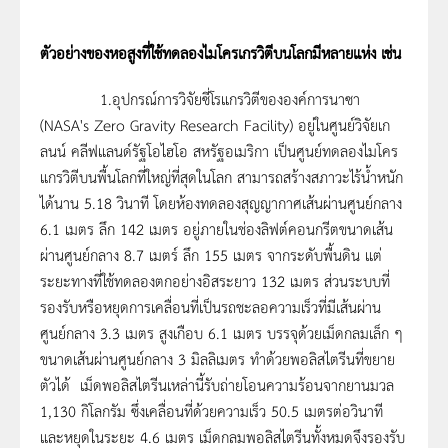
ตัวอย่างของหอสูงที่ใช้ทดลองไมโครเกรวิตีบนโลกมีหลายแห่ง เช่น
1.อุปกรณ์การวิจัยซี่โรแกรวิตีขององค์การนาซา
(NASA's Zero Gravity Research Facility) อยู่ในศูนย์วิจัยเก
ลนน์ คลีฟแลนด์รัฐโอไฮโอ สหรัฐอเมริกา เป็นศูนย์ทดลองไมโคร
แกรวิตีบนพื้นโลกที่ใหญ่ที่สุดในโลก สามารถสร้างสภาวะไร้น้ำหนัก
ได้นาน 5.18 วินาที โดยห้องทดลองสุญญากาศเส้นผ่านศูนย์กลาง
6.1 เมตร ลึก 142 เมตร อยู่ภายในช่องลิฟต์คอนกรีตขนาดเส้น
ผ่านศูนย์กลาง 8.7 เมตร์ ลึก 155 เมตร จากระดับพื้นดิน แต่
ระยะทางที่ใช้ทดลองตกอย่างอิสระยาว 132 เมตร ส่วนระบบที่
รองรับหรือหยุดการเคลื่อนที่เป็นรถชะลอความเร็วที่มีเส้นผ่าน
ศูนย์กลาง 3.3 เมตร สูงเกือบ 6.1 เมตร บรรจุด้วยเม็ดกลมเล็ก ๆ
ขนาดเส้นผ่านศูนย์กลาง 3 มิลลิเมตร ทำด้วยพอลิสไตรีนที่ขยาย
ตัวได้ เม็ดพอลิสไตรีนเหล่านี้รับถ่ายโอนความร้อนจากยานมวล
1,130 กิโลกรัม ซึ่งเคลื่อนที่ด้วยความเร็ว 50.5 เมตรต่อวินาที
และหยุดในระยะ 4.6 เมตร เม็ดกลมพอลิสไตรีนทั้งหมดจึงรองรับ