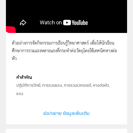
ตัวอย่างการจัดกิจกรรมการเรียนรู้วิทยาศาสตร์ เพื่อให้นักเรียน
ศึกษาการรวมแรงหลายแรงที่กระทำต่อวัตถุโดยใช้เทคนิคหางต่อ
รวมแรงในระนาบเดียวกันได้อย่างไร
หัว
คำสำคัญ
ปฏิบัติการวิทย์, การรวมแรง, การรวมเวกเตอร์, หางต่อหัว,
แรง
ประเภท
Moving Image
ย่อ/ขยาย ข้อมูลเพิ่มเติม
ลิขสิทธิ์
สถาบันส่งเสริมการสอนวิทยาศาสตร์และเทคโนโลยี (สสวท.)