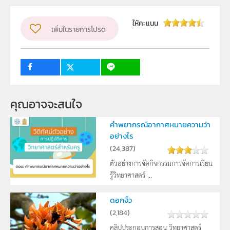
ผู้แต่ง หรือ เจ้าของผลงาน
สาขาวิทยาศาสตร์ภาคบังคับ
ให้คะแนน
เพิ่มในรายการโปรด
วิชา
วิทยาศาสตร์ทั่วไป
ระดับชั้น
ม.3
กลุ่มเป้าหมาย
ครู
1
คุณอาจจะสนใจ
คำพยากรณ์อากาศหมายความว่า
อย่างไร
(
24,387
)
ตัวอย่างการจัดกิจกรรมการจัดการเรียน
รู้วิทยาศาสตร์ ...
ดอกงิ้ว
(
2,184
)
คลิปประกอบการสอน วิทยาศาสตร์