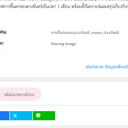
าฟการขึ้นตกของดวงจันทร์เป็นเวลา 1 เดือน พร้อมทั้งวิเคราะห์และสรุปเกี่ยวก
คัญ
การขึ้นตกของดวงจันทร์, moon, ดวงจันทร์
ภท
Moving Image
ธิ์
สถาบันส่งเสริมการสอนวิทยาศาสตร์และเทคโนโลย
่ง หรือ เจ้าของผลงาน
สาขาวิทยาศาสตร์ภาคบังคับ
ย่อ/ขยาย ข้อมูลเพิ่มเต
วิทยาศาสตร์ทั่วไป
ั้น
ม.3
เพิ่มในรายการโปรด
เป้าหมาย
ครู
1
1