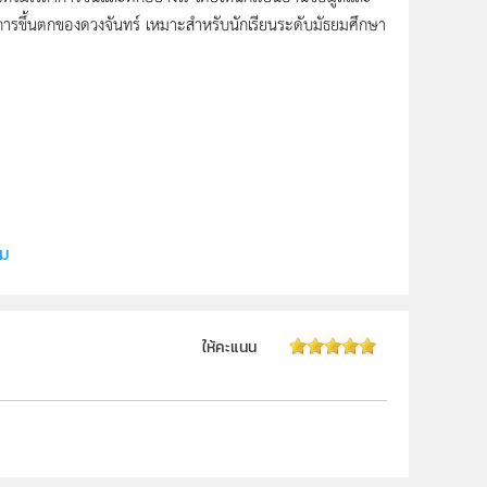
ับการขึ้นตกของดวงจันทร์ เหมาะสำหรับนักเรียนระดับมัธยมศึกษา
ี (สสวท.)
ิม
ให้คะแนน