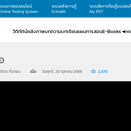
ระบบการสอบออนไลน์
ระบบคลังความรู้
ระบบจัดการเรียนรู้แบบออน
Online Testing System
Scimath
My IPST
วีดิทัศน์
คลังภาพ
บทความ
บทเรียน
แผนการสอน
E-Books
In
่อ
ิจิตร ทั่งทอง
เมื่อ : 
วันศุกร์, 20 ตุลาคม 2566
2,378