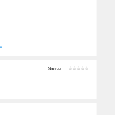
ี (สสวท.)
ิม
 ม.6
ให้คะแนน