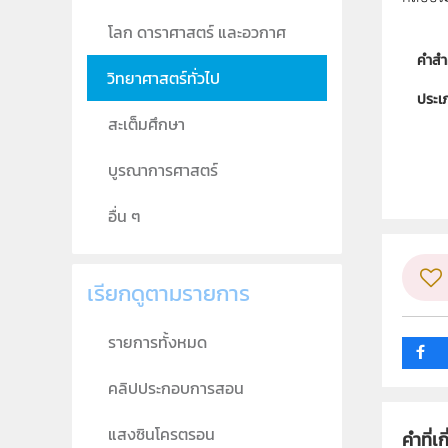
โลก ดาราศาสตร์ และอวกาศ
คำสำ
วิทยาศาสตร์ทั่วไป
ประเ
สะเต็มศึกษา
ลิขสิท
บูรณาการศาสตร์
ผู้แต
วิชา
อื่น ๆ
ระดับช
เรียกดูตามรายการ
กลุ่ม
รายการทั้งหมด
คลิปประกอบการสอน
แสงซินโครตรอน
คำที่เก