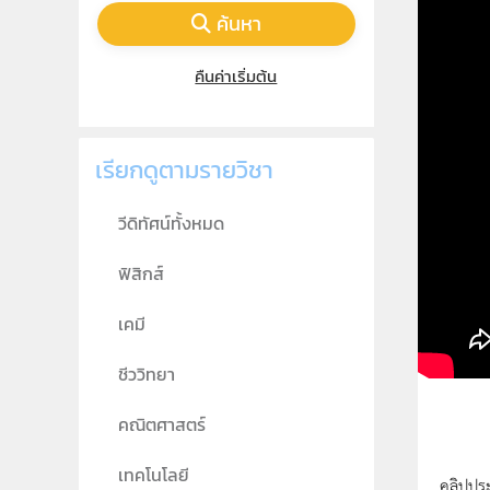
ค้นหา
คืนค่าเริ่มต้น
เรียกดูตามรายวิชา
วีดิทัศน์ทั้งหมด
ฟิสิกส์
เคมี
ชีววิทยา
คณิตศาสตร์
เทคโนโลยี
คลิปปร