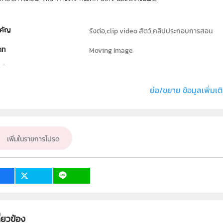
คัญ
รังต่อ,clip video สัตว์,คลิปประกอบการสอน
ภท
Moving Image
ธิ์
สถาบันส่งเสริมการสอนวิทยาศาสตร์และเทคโนโลย
่ง หรือ เจ้าของผลงาน
นายวิจิตร ทั่งทอง
ย่อ/ขยาย ข้อมูลเพิ่มเต
วิทยาศาสตร์ทั่วไป
ั้น
ป.1, ป.2, ป.3, ป.4, ป.5, ป.6, ม.1, ม.2, ม.3, ม.4, ม.5,
เพิ่มในรายการโปรด
เป้าหมาย
ครู, นักเรียน, บุคคลทั่วไป
ี่ยวข้อง