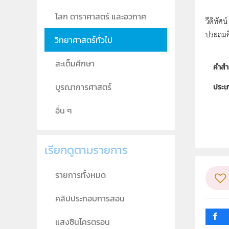
โลก ดาราศาสตร์ และอวกาศ
วีดิทัศ
ประถมศึ
วิทยาศาสตร์ทั่วไป
สะเต็มศึกษา
คำสำ
บูรณาการศาสตร์
ประเ
ลิขสิท
อื่น ๆ
ผู้แต
วิชา
เรียกดูตามรายการ
ระดับช
รายการทั้งหมด
กลุ่ม
คลิปประกอบการสอน
แสงซินโครตรอน