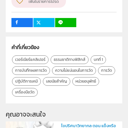
เพิ่มในรายการโปรด
ผู้แต่ง หรือ เจ้าของผลงาน
สาขาฟิสิกส์และวิทยาศาสตร์โลก
วิชา
ฟิสิกส์
ระดับชั้น
ม.4
กลุ่มเป้าหมาย
ครู, นักเรียน
คำที่เกี่ยวข้อง
เวอร์เนียร์แคลิเปอร์
ธรรมชาติทางฟิสิกส์
บทที่ 1
การบันทึกผลการวัด
ความไม่แน่นอนในการวัด
การวัด
ปฏิบัติการเคมี
เลขนัยสำคัญ
หน่วยอนุพัทธ์
เครื่องมือวัด
คุณอาจจะสนใจ
ไขปริศนาวิทยากล ตอน แข็งหรือ