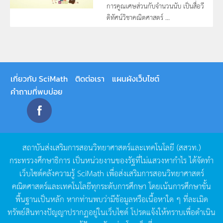
การคูณเศษส่วนกับจำนวนนับ เป็นสื่อวี
ดิทัศน์วิชาคณิตศาสตร์ ...
เกี่ยวกับ SciMath
ติดต่อเรา
แผนผังเว็บไซต์
คำถามที่พบบ่อย
สถาบันส่งเสริมการสอนวิทยาศาสตร์และเทคโนโลยี
(
สสวท
.)
กระทรวงศึกษาธิการ
เป็นหน่วยงานของรัฐที่ไม่แสวงหากำไร
ได้จัดทำ
เว็บไซต์คลังความรู้
SciMath
เพื่อส่งเสริมการสอนวิทยาศาสตร์
คณิตศาสตร์และเทคโนโลยีทุกระดับการศึกษา
โดยเน้นการศึกษาขั้น
พื้นฐานเป็นหลัก
หากท่านพบว่ามีข้อมูลหรือเนื้อหาใด
ๆ
ที่ละเมิด
ทรัพย์สินทางปัญญาปรากฏอยู่ในเว็บไซต์
โปรดแจ้งให้ทราบเพื่อดำเนิน