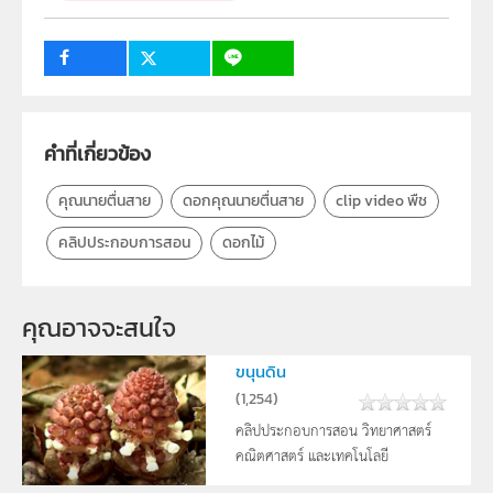
ระดับชั้น
ป.1, ป.2, ป.3, ป.4, ป.5, ป.6, ม.1, ม.2, ม.3, ม.4, ม.5, ม.6
กลุ่มเป้าหมาย
ครู, นักเรียน, บุคคลทั่วไป
คำที่เกี่ยวข้อง
คุณนายตื่นสาย
ดอกคุณนายตื่นสาย
clip video พืช
คลิปประกอบการสอน
ดอกไม้
คุณอาจจะสนใจ
ขนุนดิน
(
1,254
)
คลิปประกอบการสอน วิทยาศาสตร์
คณิตศาสตร์ และเทคโนโลยี