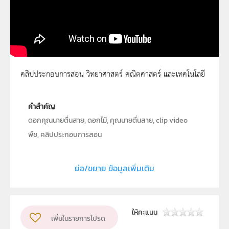
คลิปประกอบการสอน วิทยาศาสตร์ คณิตศาสตร์ และเทคโนโลยี
ดอกคุณนายตื่นสาย 1
คำสำคัญ
ดอกคุณนายตื่นสาย, ดอกไม้, คุณนายตื่นสาย, clip video
พืช, คลิปประกอบการสอน
ประเภท
Moving Image
ย่อ/ขยาย ข้อมูลเพิ่มเติม
ลิขสิทธิ์
สถาบันส่งเสริมการสอนวิทยาศาสตร์และเทคโนโลยี (สสวท.)
ผู้แต่ง หรือ เจ้าของผลงาน
นายวิจิตร ทั่งทอง
ให้คะแนน
เพิ่มในรายการโปรด
วิชา
ชีววิทยา