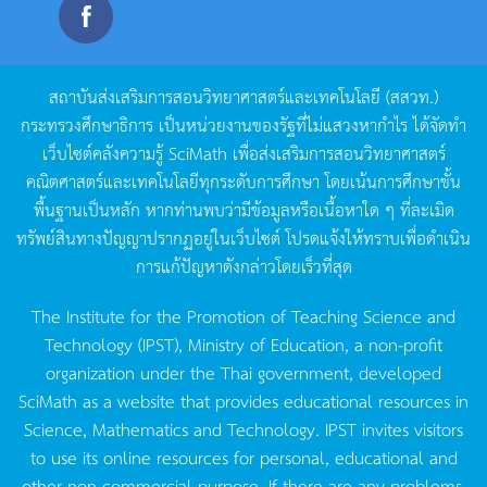
สถาบันส่งเสริมการสอนวิทยาศาสตร์และเทคโนโลยี
(
สสวท
.)
กระทรวงศึกษาธิการ
เป็นหน่วยงานของรัฐที่ไม่แสวงหากำไร
ได้จัดทำ
เว็บไซต์คลังความรู้
SciMath
เพื่อส่งเสริมการสอนวิทยาศาสตร์
คณิตศาสตร์และเทคโนโลยีทุกระดับการศึกษา
โดยเน้นการศึกษาขั้น
พื้นฐานเป็นหลัก
หากท่านพบว่ามีข้อมูลหรือเนื้อหาใด
ๆ
ที่ละเมิด
ทรัพย์สินทางปัญญาปรากฏอยู่ในเว็บไซต์
โปรดแจ้งให้ทราบเพื่อดำเนิน
การแก้ปัญหาดังกล่าวโดยเร็วที่สุด
The Institute for the Promotion of Teaching Science and
Technology (IPST), Ministry of Education, a non-profit
organization under the Thai government, developed
SciMath as a website that provides educational resources in
Science, Mathematics and Technology. IPST invites visitors
to use its online resources for personal, educational and
other non-commercial purpose. If there are any problems,