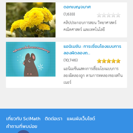
ดอกเบญจมาศ
(
1,633
)
คลิปประกอบการสอน วิทยาศาสตร์
คณิตศาสตร์ และเทคโนโลยี
แอนิเมชัน : การเชื่อมโยงแบบการ
ลองผิดลองถ...
(
10,746
)
แอนิเมชันแสดงการเชื่อมโยงแบบการ
ลองผิดลองถูก ตามการทดลองของสกิน
เนอร์
เกี่ยวกับ SciMath
ติดต่อเรา
แผนผังเว็บไซต์
คำถามที่พบบ่อย