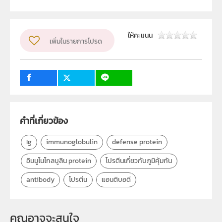
ลิขสิทธิ์
สถาบันส่งเสริมการสอนวิทยาศาสตร์และเทคโนโลยี (สสวท.)
ให้คะแนน
เพิ่มในรายการโปรด
ผู้แต่ง หรือ เจ้าของผลงาน
สาขาเคมีและชีววิทยา
วิชา
ชีววิทยา
ระดับชั้น
ม.4
กลุ่มเป้าหมาย
ครู, นักเรียน, บุคคลทั่วไป
คำที่เกี่ยวข้อง
Ig
immunoglobulin
defense protein
อิมมูโนโกลบูลิน protein
โปรตีนเกี่ยวกับภูมิคุ้มกัน
antibody
โปรตีน
แอนติบอดี
คุณอาจจะสนใจ