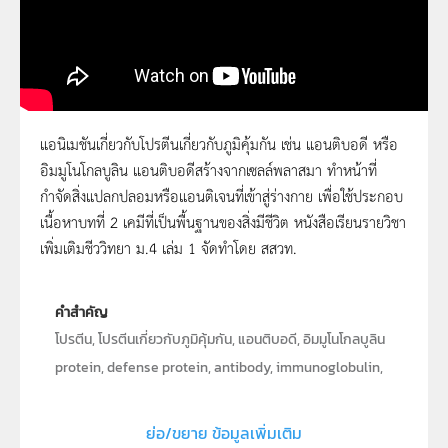
แอนิเมชันเกี่ยวกับโปรตีนเกี่ยวกับภูมิคุ้มกัน เช่น แอนติบอดี หรือ
อิมมูโนโกลบูลิน แอนติบอดีสร้างจากเซลล์พลาสมา ทำหน้าที่
โปรตีนในสิ่งมีชีวิต : โปรตีนเกี่ยวกับภูมิคุ้มกัน
กำจัดสิ่งแปลกปลอมหรือแอนติเจนที่เข้าสู่ร่างกาย เพื่อใช้ประกอบ
เนื้อหาบทที่ 2 เคมีที่เป็นพื้นฐานของสิ่งมีชีวิต หนังสือเรียนรายวิชา
เพิ่มเติมชีววิทยา ม.4 เล่ม 1 จัดทำโดย สสวท.
คำสำคัญ
โปรตีน, โปรตีนเกี่ยวกับภูมิคุ้มกัน, แอนติบอดี, อิมมูโนโกลบูลิน
protein, defense protein, antibody, immunoglobulin,
Ig
ย่อ/ขยาย ข้อมูลเพิ่มเติม
ประเภท
Moving Image