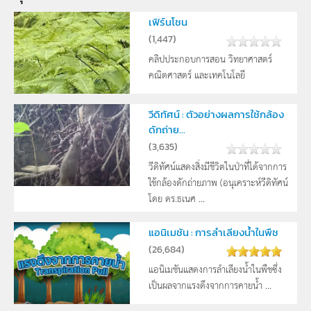
เฟิร์นโชน
(
1,447
)
คลิปประกอบการสอน วิทยาศาสตร์
คณิตศาสตร์ และเทคโนโลยี
วีดิทัศน์ : ตัวอย่างผลการใช้กล้อง
ดักถ่าย...
(
3,635
)
วีดิทัศน์แสดงสิ่งมีชีวิตในป่าที่ได้จากการ
ใช้กล้องดักถ่ายภาพ (อนุเคราะห์วีดิทัศน์
โดย ดร.ธเนศ ...
แอนิเมชัน : การลำเลียงน้ำในพืช
(
26,684
)
แอนิเมชันแสดงการลำเลียงน้ำในพืชซึ่ง
เป็นผลจากแรงดึงจากการคายน้ำ ...