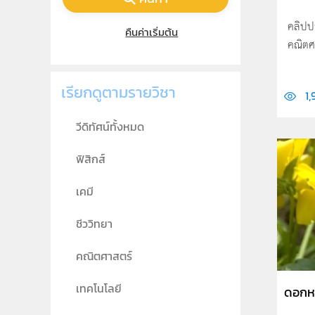
คลิปป
คืนค่าเริ่มต้น
คณิตศ
เรียกดูตามรายวิชา
1,
วีดิทัศน์ทั้งหมด
ฟิสิกส์
เคมี
ชีววิทยา
คณิตศาสตร์
เทคโนโลยี
ดอกห