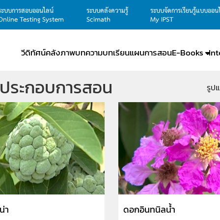
ระบบการสอบออนไลน์
ระบบคลังความรู้
ระบบจัดการเรียนรู้แบบออน
Online Testing System
Scimath
My IPST
วีดิทัศน์
คลังภาพ
บทความ
บทเรียน
แผนการสอน
E-Books
In
ปประกอบการสอน
รูป
น่า
ดอกอินทนิลน้ำ