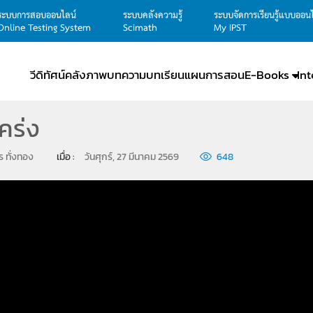
ระบบการสอบออนไลน์
ระบบคลังความรู้
ระบบจัดการเรียนรู้แบบออน
Online Testing System
Scimath
My IPST
วีดิทัศน์
คลังภาพ
บทความ
บทเรียน
แผนการสอน
E-Books
In
โคร่ง
ตร ทั่งทอง
เมื่อ : 
วันศุกร์, 27 มีนาคม 2569
648