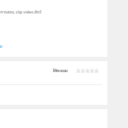
อบการสอน, clip video สัตว์
ี (สสวท.)
ิม
 ม.6
ให้คะแนน