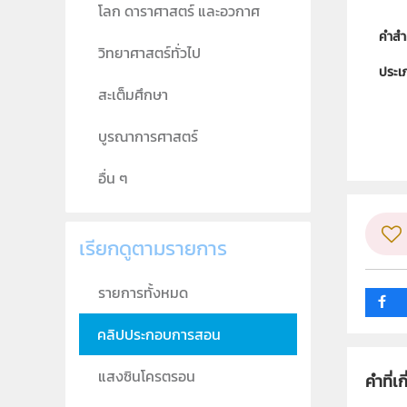
โลก ดาราศาสตร์ และอวกาศ
คำสำ
วิทยาศาสตร์ทั่วไป
ประเ
สะเต็มศึกษา
ลิขสิท
บูรณาการศาสตร์
ผู้แต
วิชา
อื่น ๆ
ระดับช
เรียกดูตามรายการ
กลุ่ม
รายการทั้งหมด
คลิปประกอบการสอน
แสงซินโครตรอน
คำที่เก