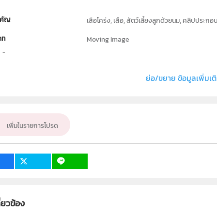
คัญ
เสือโคร่ง, เสือ, สัตว์เลี้ยงลูกด้วยนม, คลิปประก
ภท
Moving Image
ธิ์
สถาบันส่งเสริมการสอนวิทยาศาสตร์และเทคโนโลย
่ง หรือ เจ้าของผลงาน
วิจิตร ทั่งทอง
ย่อ/ขยาย ข้อมูลเพิ่มเต
ชีววิทยา
ั้น
ป.1, ป.2, ป.3, ป.4, ป.5, ป.6, ม.1, ม.2, ม.3, ม.4, ม.5,
เพิ่มในรายการโปรด
เป้าหมาย
ครู, นักเรียน, บุคคลทั่วไป
ี่ยวข้อง