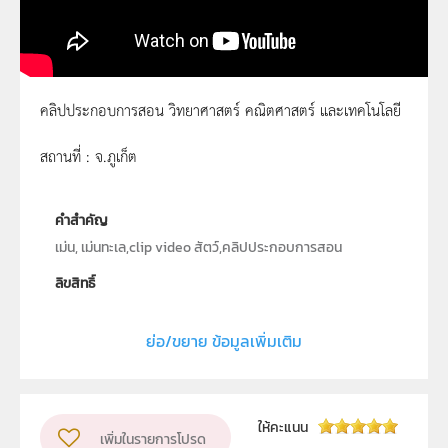
คลิปประกอบการสอน วิทยาศาสตร์ คณิตศาสตร์ และเทคโนโลยี
เม่นทะเล
สถานที่ : จ.ภูเก็ต
คำสำคัญ
เม่น, เม่นทะเล,clip video สัตว์,คลิปประกอบการสอน
ลิขสิทธิ์
สถาบันส่งเสริมการสอนวิทยาศาสตร์และเทคโนโลยี (สสวท.)
ย่อ/ขยาย ข้อมูลเพิ่มเติม
ผู้แต่ง หรือ เจ้าของผลงาน
นายวิจิตร ทั่งทอง
วิชา
วิทยาศาสตร์ทั่วไป
ระดับชั้น
ให้คะแนน
เพิ่มในรายการโปรด