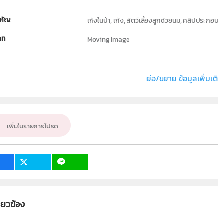
คัญ
เก้งในป่า, เก้ง, สัตว์เลี้ยงลูกด้วยนม, คลิปประก
ภท
Moving Image
ธิ์
สถาบันส่งเสริมการสอนวิทยาศาสตร์และเทคโนโลย
่ง หรือ เจ้าของผลงาน
วิจิตร ทั่งทอง
ย่อ/ขยาย ข้อมูลเพิ่มเต
ชีววิทยา
ั้น
ป.1, ป.2, ป.3, ป.4, ป.5, ป.6, ม.1, ม.2, ม.3, ม.4, ม.5,
เพิ่มในรายการโปรด
เป้าหมาย
ครู, นักเรียน, บุคคลทั่วไป
ี่ยวข้อง