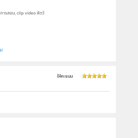
อบการสอน, clip video สัตว์
ี (สสวท.)
ิม
 ม.6
ให้คะแนน