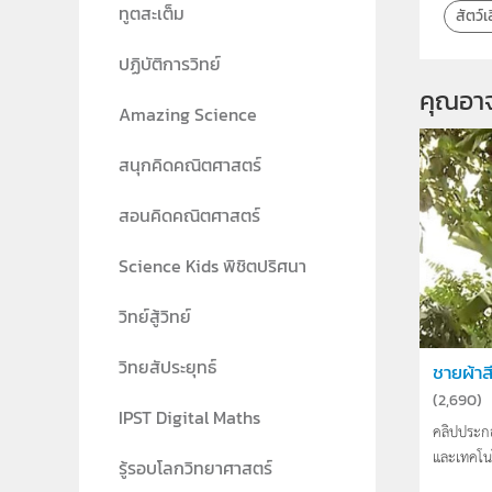
ทูตสะเต็ม
สัตว์เ
ปฏิบัติการวิทย์
คุณอา
Amazing Science
สนุกคิดคณิตศาสตร์
สอนคิดคณิตศาสตร์
Science Kids พิชิตปริศนา
วิทย์สู้วิทย์
วิทยสัประยุทธ์
ชายผ้าส
(
2,690
)
IPST Digital Maths
คลิปประก
และเทคโน
รู้รอบโลกวิทยาศาสตร์