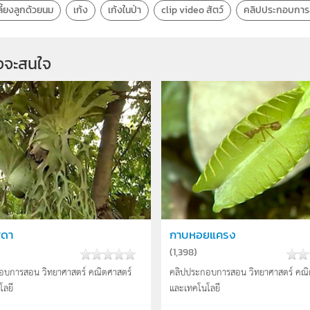
ลี้ยงลูกด้วยนม
เก้ง
เก้งในป่า
clip video สัตว์
คลิปประกอบกา
จจะสนใจ
ีดา
กาบหอยแครง
(
1,398
)
อบการสอน วิทยาศาสตร์ คณิตศาสตร์
คลิปประกอบการสอน วิทยาศาสตร์ คณิ
โลยี
และเทคโนโลยี