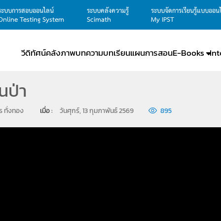
ระบบการสอบออนไลน์
ระบบคลังความรู้
ระบบจัดการเรียนรู้แบบออน
Online Testing System
Scimath
My IPST
วีดิทัศน์
คลังภาพ
บทความ
บทเรียน
แผนการสอน
E-Books
In
ในป่า
ตร ทั่งทอง
เมื่อ : 
วันศุกร์, 13 กุมภาพันธ์ 2569
895