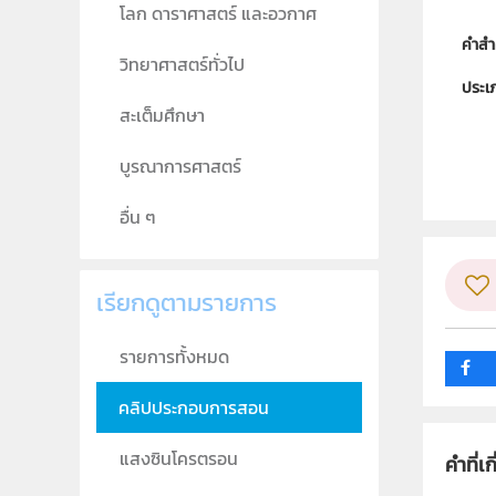
โลก ดาราศาสตร์ และอวกาศ
คำสำ
วิทยาศาสตร์ทั่วไป
ประเ
สะเต็มศึกษา
ลิขสิท
บูรณาการศาสตร์
ผู้แต
วิชา
อื่น ๆ
ระดับช
เรียกดูตามรายการ
กลุ่ม
รายการทั้งหมด
คลิปประกอบการสอน
แสงซินโครตรอน
คำที่เก