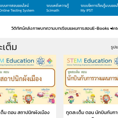
ระบบการสอบออนไลน์
ระบบคลังความรู้
ระบบจัดการเรียนรู้แบบออน
Online Testing System
Scimath
My IPST
วีดิทัศน์
คลังภาพ
บทความ
บทเรียน
แผนการสอน
E-Books
In
ะเต็ม
รูป
เต็ม ตอน สถาปนิกผังเมือง
ทูตสะเต็ม ตอน นักบินกับกา