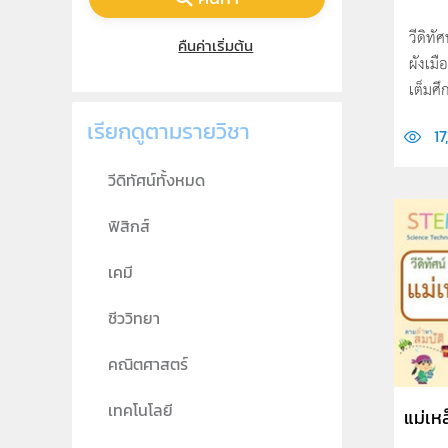
วีดิทั
คืนค่าเริ่มต้น
ผังเม
เต็มศึก
เรียกดูตามรายวิชา
17
วีดิทัศน์ทั้งหมด
ฟิสิกส์
เคมี
ชีววิทยา
คณิตศาสตร์
เทคโนโลยี
แม่เห