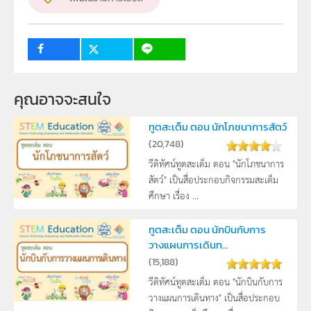
วิชา
วิทยาศาสตร์ทั่วไป
ระดับชั้น
ปฐมวัย, ป.1, ป.2, ป.3, ป.4, ป.5, ป.6, ม.1, ม.2, ม.3, ม.4, ม.5,
ม.6
คุณอาจจะสนใจ
กลุ่มเป้าหมาย
ครู, นักเรียน, บุคคลทั่วไป
ทูตสะเต็ม ตอน นักโภชนาการสัตว์
(
20,748
)
วีดิทัศน์ทูตสะเต็ม ตอน "นักโภชนาการ
สัตว์" เป็นสื่อประกอบกิจกรรมสะเต็ม
ศึกษา เรื่อง ...
ทูตสะเต็ม ตอน นักบินกับการ
วางแผนการเดินท...
(
15,188
)
วีดิทัศน์ทูตสะเต็ม ตอน "นักบินกับการ
วางแผนการเดินทาง" เป็นสื่อประกอบ