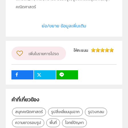
คณิตศาสตร์
ประเภท
Moving Image
ย่อ/ขยาย ข้อมูลเพิ่มเติม
ลิขสิทธิ์
สถาบันส่งเสริมการสอนวิทยาศาสตร์และเทคโนโลยี (สสวท.)
ผู้แต่ง หรือ เจ้าของผลงาน
ให้คะแนน
เพิ่มในรายการโปรด
สาขาวิชาคณิตศาสตร์และฝ่ายนวัตกรรมและเทคโนโลยีเพื่อ
การเรียนรู้
วิชา
คณิตศาสตร์
ระดับชั้น
ป.4
1
กลุ่มเป้าหมาย
ครู, นักเรียน
คำที่เกี่ยวข้อง
สนุกคณิตศาสตร์
รูปสี่เหลี่ยมมุมฉาก
รูปวงกลม
ความยาวรอบรูป
พื้นที่
โจทย์ปัญหา