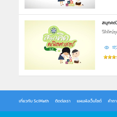
สนุกคณิ
วีดิทัศน์
17
เกี่ยวกับ SciMath
ติดต่อเรา
แผนผังเว็บไซต์
คำถา