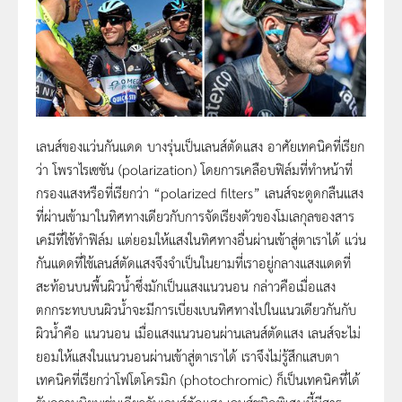
เลนส์ของแว่นกันแดด บางรุ่นเป็นเลนส์ตัดแสง อาศัยเทคนิคที่เรียก
ว่า โพราไรเซชัน (polarization) โดยการเคลือบฟิล์มที่ทำหน้าที่
กรองแสงหรือที่เรียกว่า “polarized filters” เลนส์จะดูดกลืนแสง
ที่ผ่านเข้ามาในทิศทางเดียวกับการจัดเรียงตัวของโมเลกุลของสาร
เคมีที่ใช้ทำฟิล์ม แต่ยอมให้แสงในทิศทางอื่นผ่านเข้าสู่ตาเราได้ แว่น
กันแดดที่ใช้เลนส์ตัดแสงจึงจำเป็นในยามที่เราอยู่กลางแสงแดดที่
สะท้อนบนพื้นผิวน้ำซึ่งมักเป็นแสงแนวนอน กล่าวคือเมื่อแสง
ตกกระทบบนผิวน้ำจะมีการเบี่ยงเบนทิศทางไปในแนวเดียวกันกับ
ผิวน้ำคือ แนวนอน เมื่อแสงแนวนอนผ่านเลนส์ตัดแสง เลนส์จะไม่
ยอมให้แสงในแนวนอนผ่านเข้าสู่ตาเราได้ เราจึงไม่รู้สึกแสบตา
เทคนิคที่เรียกว่าโฟโตโครมิก (photochromic) ก็เป็นเทคนิคที่ได้