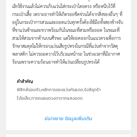
เลิกใช้งานแล้วไม่ควรเก็บแว่นใส่กระเป๋าโดยตรง หรือหนีบไว้ที่
กระเป๋าเสื้อ เพราะอาจทำให้เกิดรอยขีดข่วนได้จากสิ่งของอื่นๆ ที่
อยู่ในกระเป๋าการสวมและถอดแว่นทุกครั้งต้องใช้มือทั้งสองข้างจับ
ที่ขาแว่นซ้ายและขวาพร้อมกันในขณะที่สวมหรือถอด ในขณะที่
สวมให้สวมจากด้านบนศีรษะ แต่ให้ถอดออกในแนวตรงเพื่อการ
รักษาสมดุลไม่ให้กรอบแว่นเสียรูปทรงในกรณีที่แว่นทำจากวัสดุ
พลาสติก ไม่ควรถอดวางไว้บริเวณหน้ารถ ในช่วงเวลาที่มีอากาศ
ร้อนเพราะความร้อนอาจทำให้แว่นเปลี่ยนรูปทรงได้
คำสำคัญ
ฟิสิกส์รอบตัว,หลักการของแว่นกันแดด,รังสีอุตร้า
ไวโอเล็ต,การถนอมดวงตาจากแสงแดด
ประเภท
Text
ย่อ/ขยาย ข้อมูลเพิ่มเติม
ลิขสิทธิ์
สถาบันส่งเสริมการสอนวิทยาศาสตร์และเทคโนโลยี (สสวท.)