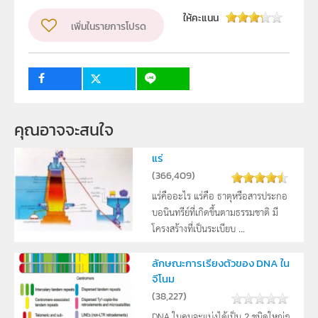
ผู้แต่ง หรือ เจ้าของผลงาน
ให้คะแนน
เพิ่มในรายการโปรด
วีทิต วรรณเลิศลักษณ์
วิชา
ฟิสิกส์
ระดับชั้น
ม.4, ม.5, ม.6
กลุ่มเป้าหมาย
ครู, นักเรียน
คุณอาจจะสนใจ
แร่
(
366,409
)
แร่คืออะไร แร่คือ ธาตุหรือสารประกอ
บอนินทรีย์ที่เกิดขึ้นตามธรรมชาติ มี
โครงสร้างที่เป็นระเบียบ ...
ลักษณะการเรียงตัวของ DNA ใน
จีโนม
(
38,227
)
DNA ในคนจะแบ่งได้เป็น 2 ชนิดใหญ่ๆ