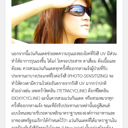
นอกจากนี้แว่นกันแดดช่วยลดความรุนแรงของโรคที่รังสี UV มีส่วน
ทำให้อาการรุนแรงขึ้น ได้แก่ โรคจอประสาท ตาเสื่อม ต้อเนื้อและ
ต้อลม ควรสวมแว่นกันแดดทุกครั้งที่ออกกลางแจ้งผู้ป่วยที่รับ
ประทานยาบางประเภทที่ไวต่อรังสี (PHOTO-SENSITIZING) จะ
ทำให้ดวงตามีความไวต่ออันตรายจากรังสี UV มากกว่าปกติ
ตัวอย่างเช่น เทตตร้าไซคลิน (TETRACYCLINE) ด๊อกซีไซคลิน
(DOXYCYCLINE) ฉะนั้นควรสวมแว่นกันแดด หรือสวมหมวกทุก
ครั้งที่ออกกลางแจ้ง ขณะที่ยังรับประทานยาเหล่านั้นอยู่สีเลนส์
แบบไหนเหมาะขับรถตามหลักมาตราฐานขององค์การอาหารและ
ยาของสหรัฐอเมริกาได้กำหนดไว้ว่า แว่นกันแดดที่ได้มาตราฐานใน
การป้องกันรังสีอัลตราไวโอเลต (Ultraviolet) นั้นอย่างน้อยต้อง