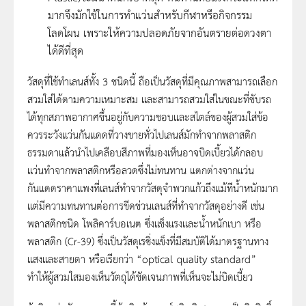
มากจึงมักใช้ในการทำแว่นสำหรับกีฬาหรือกิจกรรม
โลดโผน เพราะให้ความปลอดภัยจากอันตรายต่อดวงตา
ได้ดีที่สุด
วัสดุที่ใช้ทำเลนส์ทั้ง 3 ชนิดนี้ ถือเป็นวัสดุที่มีคุณภาพสามารถเลือก
สวมใส่ได้ตามความเหมาะสม และสามารถสวมใส่ในขณะที่ขับรถ
ได้ทุกสภาพอากาศขึ้นอยู่กับความชอบและสไตล์ของผู้สวมใส่ข้อ
ควรระวังแว่นกันแดดที่วางขายทั่วไปเลนส์มักทำจากพลาสติก
ธรรมดาแล้วนำไปเคลือบสีภาพที่มองเห็นอาจบิดเบี้ยวได้กลอบ
แว่นทำจากพลาสติกหรือลวดซึ่งไม่ทนทาน แตกต่างจากแว่น
กันแดดราคาแพงที่เลนส์ทำจากวัสดุจำพวกแก้วถึงแม้ทีน้ำหนักมาก
แต่มีความทนทานต่อการขีดข่วนเลนส์ที่ทำจากวัสดุอย่างดี เช่น
พลาสติกชนิด โพลิคาร์บอเนต ซึ่งแข็งแรงและน้ำหนักเบา หรือ
พลาสติก (Cr-39) ซึ่งเป็นวัสดุเรซิ่งแข็งที่มีสมบัติได้มาตรฐานทาง
แสงและสายตา หรือเรียกว่า “optical quality standard”
ทำให้ผู้สวมใสมองเห็นวัตถุได้ชัดเจนภาพที่เห็นจะไม่บิดเบี้ยว