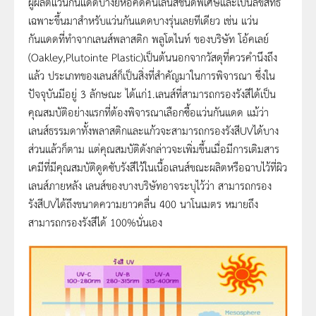
ผู้ผลิตแว่นกันแดดบางยี้ห้อคิดค้นเลนส์ชนิดพิเศษและเป็นลิขสิทธิ์
เฉพาะขึ้นมาสำหรับแว่นกันแดดบางรุ่นเลยทีเดียว เช่น แว่น
กันแดดที่ทำจากเลนส์พลาสติก พลูโตไนท์ ของบริษัท โอ้คเลย์
(Oakley,Plutointe Plastic)เป็นต้นนอกจากวัสดุที่ควรคำนึงถึง
แล้ว ประเภทของเลนส์ก็เป็นสิ่งที่สำคัญมาในการพิจารณา ซึ่งใน
ปัจจุบันมีอยู่ 3 ลักษณะ ได้แก่1.เลนส์ที่สามารถกรองรังสีได้เป็น
คุณสมบัติอย่างแรกที่ต้องพิจารณาเลือกซื้อแว่นกันแดด แม้ว่า
เลนส์ธรรมดาทั้งพลาสติกและแก้วจะสามารถกรองรังสีUVได้บาง
ส่วนแล้วก็ตาม แต่คุณสมบัติดังกล่าวจะเพิ่มขึ้นเมื่อมีการเติมสาร
เคมีที่มีคุณสมบัติดูดซับรังสีไว้ในเนื้อเลนส์ขณะผลิตหรือฉาบไว้ที่ผิว
เลนส์ภายหลัง เลนส์ของบางบริษัทอาจระบุไว้ว่า สามารถกรอง
รังสีUVได้ถึงขนาดความยาวคลื่น 400 นาโนเมตร หมายถึง
สามารถกรองรังสีได้ 100%นั่นเอง