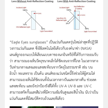
“Eagle Eyes sunglasses” เป็นแว่นกันแดดรุ่นใหม่ล่าสุดที่ปฏิวัติ
วงการแว่นกันแดด ซึ่งใช้เทคโนโลยีเดียวกับองค์นาซ่า (NASA)
เลนส์ถูกออกแบบให้เลียนแบบตาของนกอินทรีย์ที่ได้รับการยอมรับ
ว่า สามารถมองเห็นวัตถุขนาดเล็กได้ชัดเจนจากที่ไกล ในเวลากลาง
วันท่ามกลางแสงและแสงสะท้อนจากวัตถุในธรรมชาติ เช่น บน
ผิวน้ำ ทะเลทราย เป็นต้น เลนส์ของแว่นชนิดนี้จึงช่วยให้ผู้สวมใส่
สามารถมองเห็นได้ชัดเจนทั้งในเวลากลางวันและกลางคืน ช่วยลด
แสงสะท้อน และยังปกป้องรังสีได้ทั้ง UV-A UV-B และ UV-C
สามารถสกัดกั้นแสงสีม่วงที่มีความเข้มข้นสูงและสีน้ำเงิน นับว่าเป็น
แว่นกันแดดที่มีสมบัติครบถ้วนเลยทีเดียว