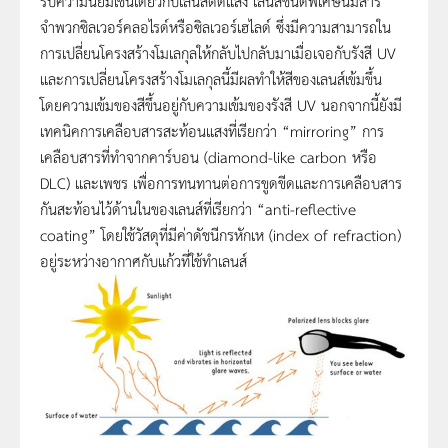
รับความนิยมเช่นเดียวกับเลนส์ตัดแสง เลนส์ชนิดพิเศษนี้มีสาร
จำพวกซิลเวอร์คลอไรด์หรือซิลเวอร์เฮไลด์ ซึ่งมีความสามารถใน
การเปลี่ยนโครงสร้างโมเลกุลให้กลับไปกลับมาเมื่อเจอกับรังสี UV
และการเปลี่ยนโครงสร้างโมเลกุลนี้มีผลทำให้สีของเลนส์เข้มขึ้น
โดยความเข้มของสีขึ้นอยู่กับความเข้มของรังสี UV นอกจากนี้ยังมี
เทคนิคการเคลือบสารสะท้อนแสงที่เรียกว่า “mirroring” การ
เคลือบสารที่ทำจากคาร์บอน (diamond-like carbon หรือ
DLC) และเพชร เพื่อการทนทานต่อการขูดขีดและการเคลือบสาร
กันสะท้อนไว้ด้านในของเลนส์ที่เรียกว่า “anti-reflective
coating” โดยใช้วัสดุที่มีค่าดัชนีกรหักเห (index of refraction)
อยู่ระหว่างอากาศกับแก้วที่ใช้ทำเลนส์