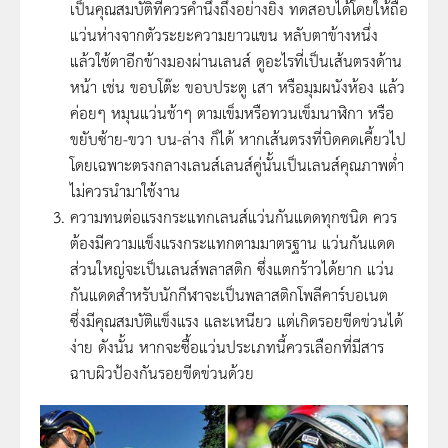
เป็นคุณสมบัติที่ควรคำนึงถึงอย่างยิ่ง ทดสอบได้โดยให้ถือ
แว่นห่างจากตัวระยะความยาวแขน หลับตาข้างหนึ่ง
แล้วใช้ตาอีกข้างมองผ่านเลนส์ ดูอะไรที่เป็นเส้นตรงด้าน
หน้า เช่น ขอบโต๊ะ ขอบประตู เสา หรือมุมผนังห้อง แล้ว
ค่อยๆ หมุนแว่นช้าๆ ตามเข็มหรือทวนเข็มนาฬิกา หรือ
ขยับซ้าย-ขวา บน-ล่าง ก็ได้ หากเส้นตรงที่บิดคดเคี้ยวไป
โดยเฉพาะตรงกลางเลนส์เลนส์คู่นั้นเป็นเลนส์คุณภาพต่ำ
ไม่ควรนำมาใช้งาน
ความทนต่อแรงกระแทกเลนส์แว่นกันแดดทุกชนิด ควร
ต้องมีความแข็งแรงกระแทกตามมาตรฐาน แว่นกันแดด
ส่วนใหญ่จะเป็นเลนส์พลาสติก ซึ่งแตกร้าวได้ยาก แว่น
กันแดดสำหรับนักกีฬาจะเป็นพลาสติกโพลีคาร์บอเนต
ซึ่งมีคุณสมบัติแข็งแรง และเหนียว แต่เกิดรอยขีดข่วนได้
ง่าย ดังนั้น หากจะซื้อแว่นประเภทนี้ควรเลือกที่มีสาร
ฉาบผิวป้องกันรอยขีดข่วนด้วย