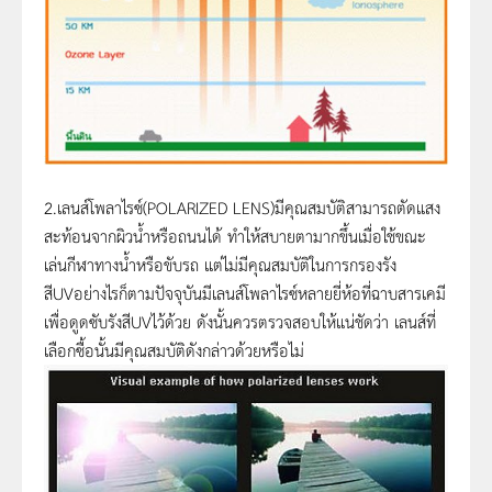
2.เลนส์โพลาไรซ์(POLARIZED LENS)มีคุณสมบัติสามารถตัดแสง
สะท้อนจากผิวน้ำหรือถนนได้ ทำให้สบายตามากขึ้นเมื่อใช้ขณะ
เล่นกีฬาทางน้ำหรือขับรถ แต่ไม่มีคุณสมบัติในการกรองรัง
สีUVอย่างไรก็ตามปัจจุบันมีเลนส์โพลาไรซ์หลายยี่ห้อที่ฉาบสารเคมี
เพื่อดูดซับรังสีUVไว้ด้วย ดังนั้นควรตรวจสอบให้แน่ชัดว่า เลนส์ที่
เลือกซื้อนั้นมีคุณสมบัติดังกล่าวด้วยหรือไม่