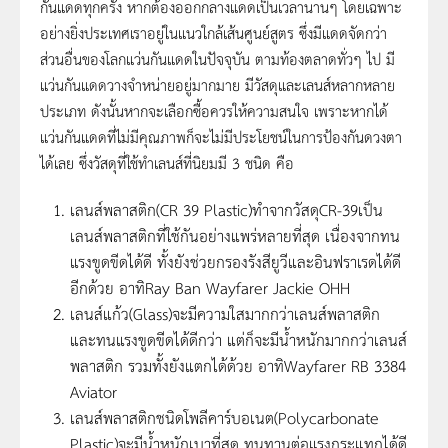
กันแดดทุกครั้ง หากต้องออกกลางแดดเป็นเวลานานๆ โดยเฉพาะ
อย่างยิ่งประเทศเราอยู่ในแนวใกล้เส้นศูนย์สูตร ซึ่งมีแดดจัดกว่า
ส่วนอื่นของโลกแว่นกันแดดในปัจจุบัน ตามท้องตลาดทั่วๆ ไป มี
แว่นกันแดดวางจำหน่ายอยู่มากมาย มีวัสดุและเลนส์หลากหลาย
ประเภท ดังนั้นหากจะเลือกซื้อควรให้ความสนใจ เพราะหากได้
แว่นกันแดดที่ไม่มีคุณภาพก็จะไม่มีประโยชน์ในการป้องกันดวงตา
ได้เลย ซึ่งวัสดุที่ใช้ทำเลนส์ที่นิยมมี 3 ชนิด คือ
เลนส์พลาสติก(CR 39 Plastic)ทำจากวัสดุCR-39เป็น
เลนส์พลาสติกที่ใช้กันอย่างแพร่หลายที่สุด เนื่องจากทน
แรงขูดขีดได้ดี ทั้งยังช่วยกรองรังสียูวีและอินฟราเรดได้ดี
อีกด้วย อาทิRay Ban Wayfarer Jackie OHH
เลนส์แก้ว(Glass)จะมีความใสมากกว่าเลนส์พลาสติก
และทนแรงขูดขีดได้ดีกว่า แต่ก็จะมีน้ำหนักมากกว่าเลนส์
พลาสติก รวมทั้งยังแตกได้ด้วย อาทิWayfarer RB 3384
Aviator
เลนส์พลาสติกชนิดโพลีคาร์บอเนต(Polycarbonate
Plastic)จะมีน้ำหนักเบาที่สุด ทนทานต่อแรงกระแทกได้ดี