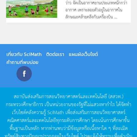
ว่าว จัดเป็นอากาศยานประเภทหนักกว่า
อากาศ เพราะลอยตัวอยู่ในอากาศใน
ลักษณะคล้ายคลึงกับเครื่องบิน ...
เกี่ยวกับ SciMath
ติดต่อเรา
แผนผังเว็บไซต์
คำถามที่พบบ่อย
สถาบันส่งเสริมการสอนวิทยาศาสตร์และเทคโนโลยี
(
สสวท
.)
กระทรวงศึกษาธิการ
เป็นหน่วยงานของรัฐที่ไม่แสวงหากำไร
ได้จัดทำ
เว็บไซต์คลังความรู้
SciMath
เพื่อส่งเสริมการสอนวิทยาศาสตร์
คณิตศาสตร์และเทคโนโลยีทุกระดับการศึกษา
โดยเน้นการศึกษาขั้น
พื้นฐานเป็นหลัก
หากท่านพบว่ามีข้อมูลหรือเนื้อหาใด
ๆ
ที่ละเมิด
ทรัพย์สินทางปัญญาปรากฏอยู่ในเว็บไซต์
โปรดแจ้งให้ทราบเพื่อดำเนิน