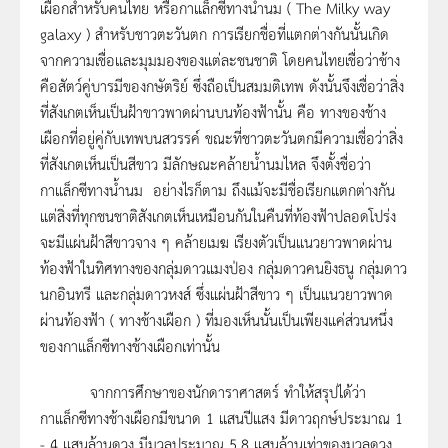
เผือกสำหรับคนไทย หรือกาแล็กซีทางน้ำนม ( The Milky way
galaxy ) สำหรับชาวตะวันตก การเรียกชื่อที่แตกต่างกันนั้นเกิด
จากความเชื่อและมุมมองของแต่ละชนชาติ โดยคนไทยเชื่อว่าช้าง
คือสัตว์คู่บารมีของกษัตริย์ ซึ่งถือเป็นสมมติเทพ ดังนั้นจึงเชื่อว่าสิ่ง
ที่สังเกตเห็นเป็นฝ้าขาวพาดผ่านบนท้องฟ้านั้น คือ ทางของช้าง
เผือกที่อยู่คู่กับเทพบนสวรรค์ ขณะที่ชาวตะวันตกมีความเชื่อว่าสิ่ง
ที่สังเกตเห็นเป็นสีขาว มีลักษณะคล้ายน้ำนมไหล จึงตั้งชื่อว่า
กาแล็กซีทางน้ำนม อย่างไรก็ตาม ถึงแม้จะมีชื่อเรียกแตกต่างกัน
แต่สิ่งที่ทุกชนชาติสังเกตเห็นเหมือนกันในคืนที่ท้องฟ้าปลอดโปร่ง
จะมีแผ่นฝ้าสีขาวจาง ๆ คล้ายเมฆ เรียงตัวเป็นแนวยาวพาดผ่าน
ท้องฟ้าในทิศทางของกลุ่มดาวแมงป่อง กลุ่มดาวคนยิงธนู กลุ่มดาว
นกอินทรี และกลุ่มดาวหงส์ ซึ่งแผ่นฝ้าสีขาว ๆ เป็นแนวยาวพาด
ผ่านท้องฟ้า ( ทางช้างเผือก ) ที่มองเห็นนั้นเป็นเพียงแค่ส่วนหนึ่ง
ของกาแล็กซีทางช้างเผือกเท่านั้น
จากการศึกษาของนักดาราศาสตร์ ทำให้สรุปได้ว่า
กาแล็กซีทางช้างเผือกมีขนาด 1 แสนปีแสง มีดาวฤกษ์ประมาณ 1
- 4 แสนล้านดวง มีมวลประมาณ 5.8 แสนล้านเท่าของมวลดวง