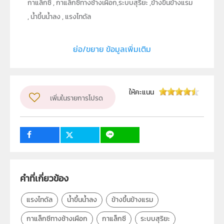
กาแล็กซี , กาแล็กซีทางช้างเผือก,ระบบสุริยะ ,ข้างขึ้นข้างแรม
, น้ำขึ้นน้ำลง , แรงไทดัล
ประเภท
Text
ย่อ/ขยาย ข้อมูลเพิ่มเติม
ลิขสิทธิ์
สถาบันส่งเสริมการสอนวิทยาศาสตร์และเทคโนโลยี (สสวท.)
ผู้แต่ง หรือ เจ้าของผลงาน
ศุภาวิตา จรรยา
ให้คะแนน
เพิ่มในรายการโปรด
วิชา
โลก ดาราศาสตร์ และอวกาศ
ระดับชั้น
ม.3
3
4
กลุ่มเป้าหมาย
ครู, นักเรียน, บุคคลทั่วไป
คำที่เกี่ยวข้อง
แรงไทดัล
น้ำขึ้นน้ำลง
ข้างขึ้นข้างแรม
กาแล็กซีทางช้างเผือก
กาแล็กซี
ระบบสุริยะ