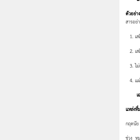
ตัวอย่าง
สารอย่า
เส
เส
ไม
แผ
เฉ
แหล่งที่
กฤตนัย 
ช่วง ทม