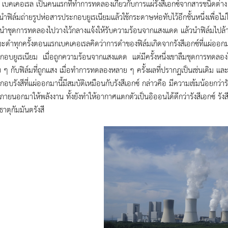
เรล เป็นคนแรกที่ทำการทดลองเกี่ยวกับการแผ่รังสีเอกซ์จากสารชนิดต่าง
ำฟิล์มถ่ายรูปห่อสารประกอบยูเรเนียมแล้วใช้กระดาษห่อทับไว้อีกชั้นหนึ่งเพื่อไม่
ื่อนำชุดการทดลองไปวางไว้กลางแจ้งให้รับความร้อนจากแสงแดด แล้วนำฟิล์มไปล
มจะดำทุกครั้งตอนแรกเบคเคอเรลคิดว่าการดำของฟิล์มเกิดจากรังสีเอกซ์ที่แผ่ออ
อบยูเรเนียม เมื่อถูกความร้อนจากแสงแดด แต่มีครั้งหนึ่งเขาลืมชุดการทดลองไว้
 ๆ กับฟิล์มที่ถูกแสง เมื่อทำการทดลองหลาย ๆ ครั้งผลที่ปรากฏเป็นเช่นเดิม 
อบรังสีที่แผ่ออกมานี้มีสมบัติเหมือนกับรังสีเอกซ์ กล่าวคือ มีความเข้มน้อยก
ายนอกมาให้พลังงาน ทั้งยังทำให้อากาศแตกตัวเป็นอิออนได้ดีกว่ารังสีเอกซ์ รังสีดัง
 ธาตุกัมมันตรังสี