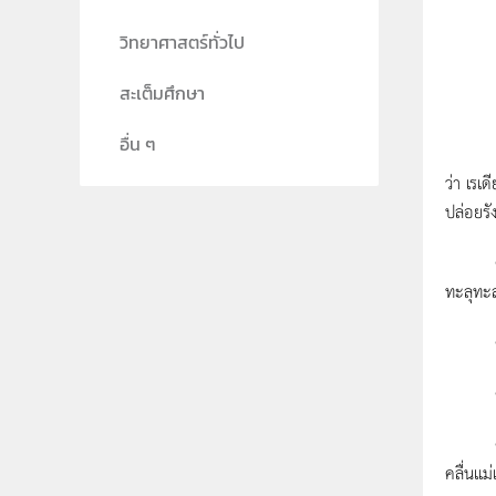
วิทยาศาสตร์ทั่วไป
สะเต็มศึกษา
อื่น ๆ
มาดามค
ว่า เรเ
ปล่อยรั
ค.ศ. 18
ทะลุทะลว
ค.ศ. 1
ค.ศ. 1
ค.ศ. 1
คลื่นแม่