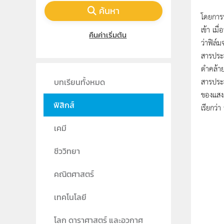
เบคเคอ
ค้นหา
โดยการน
เข้า เม
คืนค่าเริ่มต้น
ว่าฟิล์
สารประก
ดำคล้าย
สารประก
บทเรียนทั้งหมด
ของแสงภ
ฟิสิกส์
เรียกว่า
เคมี
ชีววิทยา
คณิตศาสตร์
เทคโนโลยี
โลก ดาราศาสตร์ และอวกาศ