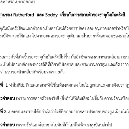
ลฟาหรือเบตาออกมา
ฐานของ
Rutherford และ Soddy เกี่ยวกับการสลายตัวของธาตุกัมมันตรังสี
ตุกัมมันตรังสีจะแตกตัวออกเป็นสารใหม่ด้วยการปลดปล่อยอนุภาคแอลฟาหรือบีตา
สมบัติทางเคมีผิดแผกไปจากอะตอมของธาตุเดิม และในบางครั้งอะตอมของธาตุใหม่จ
ก
รสลายตัวที่เกิดขึ้นของธาตุกัมมันตรังสีไม่ขึ้น กับอิทธิพลของสภาพแวดล้อมภาย
้จะเป็นไปตามหลักของทางสถิติที่เกี่ยวกับโอกาส และกระบวนการสุ่ม และอัตรากา
บจำนวนของนิวเคลียสที่พร้อมจะสลายตัว
งที่
1
ทำไมฟิล์มที่แบคเคอเรลทิ้งไว้ในห้องทดลอง โดยไม่ถูกแสงแดดเลยจึงปรากฏด
คำตอบ
เพราะการสลายตัวของรังสี (ซึ่งทำให้ฟิล์มเสีย) ไม่ขึ้นกับความร้อนหรือแ
ที่
2
เบคเคอเรลทราบได้อย่างไรว่ารังสีที่ออกมาจากสารประกอบของยูเรเนียมไม่ใช่
คำตอบ
เพราะรังสีเอกซ์จะหมดไปทันทีถ้าไม่มีไฟฟ้าแรงสูงป้อนเข้าไป