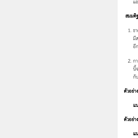
แอ
สมมติ
ธา
มี
อี
กา
นี
กั
ตัวอย่า
แนว
ตัวอย่าง
แนว