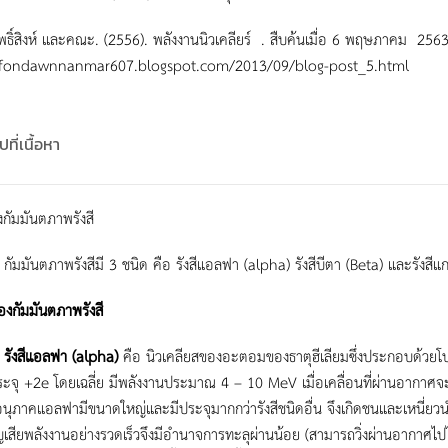
พธิ์สิงห์ และคณะ. (2556). พลังงานนิวเคลียร์ . สืบค้นเมื่อ 6 พฤษภาคม 256
/fondawnnanmar607.blogspot.com/2013/09/blog-post_5.html
ที่เนื้อหา
กัมมันตภาพรังสี
ตภาพรังสีมี 3 ชนิด คือ รังสีแอลฟา (alpha) รังสีบีตา (Beta) และรังส
องกัมมันตภาพรังสี
ีแอลฟา (
alpha)
คือ นิวเคลียสของอะตอมของธาตุฮีเลียมซึ่งประกอบด้
ะจุ +2e โดยเฉลี่ย มีพลังงานประมาณ 4 – 10 MeV เมื่อเคลื่อนที่ผ่านอากาศจะ
นุภาคแอลฟามีขนาดใหญ่และมีประจุมากกว่ารังสีชนิดอื่น จึงเกิดชนและเหนี่
ญเสียพลังงานอย่างรวดเร็วจึงมีอำนาจการทะลุผ่านน้อย (สามารถวิ่งผ่านอากาศไป