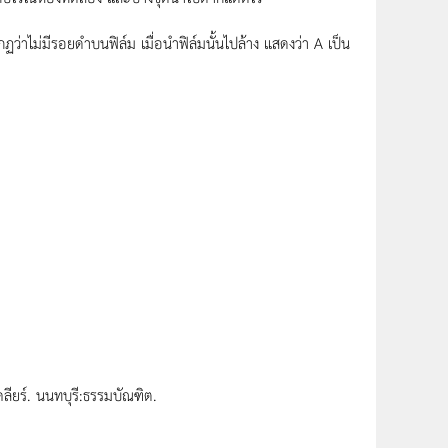
าไม่มีรอยดำบนฟิล์ม เมื่อนำฟิล์มนั้นไปล้าง แสดงว่า A เป็น
เคลียร์. นนทบุรี:ธรรมบัณฑิต.