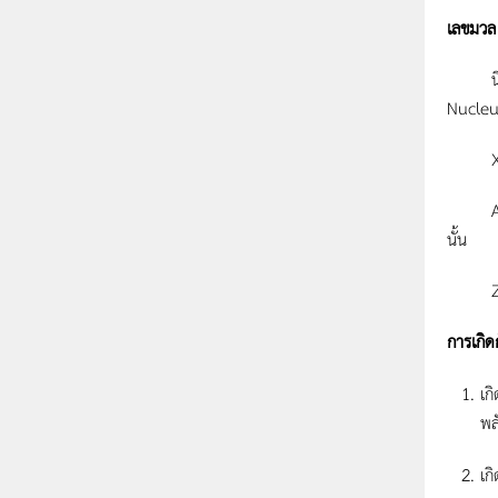
เลขมวล
นิวคลี
Nucleu
X เป็น
A เป็น
นั้น
Z เป็
การเกิด
เก
พล
เก