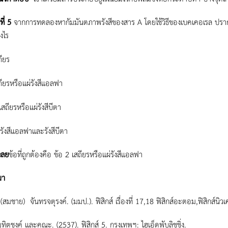
ที่
5
จากการทดลองหากัมมันตภาพรังสีของสาร A โดยใช้วิธีของเบคเคอเรล ปรากฏว่
งไร
ถียร
ถียรหรือแผ่รังสีแอลฟา
่เสถียรหรือแผ่รังสีบีตา
่รังสีแอลฟาและรังสีบีตา
ลย
ข้อที่ถูกต้องคือ ข้อ 2 เสถียรหรือแผ่รังสีแอลฟา
มา
(สมชาย) จันทรจตุรงค์. (มมป.). ฟิสิกส์ เรื่องที่ 17,18 ฟิสิกส์อะตอม,ฟิสิกส์นิว
ทิตชงค์ และคณะ. (2537). ฟิสิกส์ 5. กรุงเทพฯ: ไฮเอ็ดพับลิชชิ่ง.