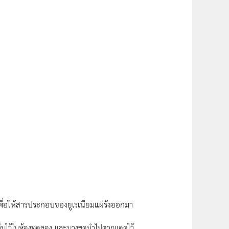
พื่อให้สารประกอบของยูเรเนียมแผ่รังออกมา
เก็บไว้ในห้องทดลอง และบางชุดนำไปตากแดดไว้