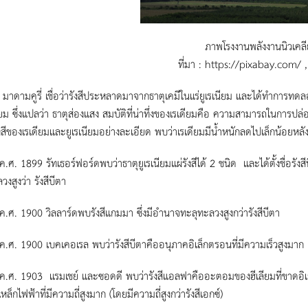
ภาพโรงงานพลังงานนิวเคลีย
ที่มา : https://pixabay.com/ 
ูรี่ เชื่อว่ารังสีประหลาดมาจากธาตุเคมีในแร่ยูเรเนียม และได้ทำการทดลอง
ดียม ซึ่งแปลว่า ธาตุส่องแสง สมบัติที่น่าทึ่งของเรเดียมคือ ความสามารถในการ
งสีของเรเดียมและยูเรเนียมอย่างละเอียด พบว่าเรเดียมมีน้ำหนักลดไปเล็กน้อยหลัง
99 รัทเธอร์ฟอร์ดพบว่าธาตุยูเรเนียมแผ่รังสีได้ 2 ชนิด และได้ตั้งชื่อรังสีท
งสูงว่า รังสีบีตา
900 วิลลาร์ดพบรังสีแกมมา ซึ่งมีอำนาจทะลุทะลวงสูงกว่ารังสีบีตา
900 เบคเคอเรล พบว่ารังสีบีตาคืออนุภาคอิเล็กตรอนที่มีความเร็วสูงมาก
903 แรมเชย์ และซอดดี พบว่ารังสีแอลฟาคืออะตอมของฮีเลียมที่ขาดอิเล็กต
เหล็กไฟฟ้าที่มีความถี่สูงมาก (โดยมีความถี่สูงกว่ารังสีเอกซ์)