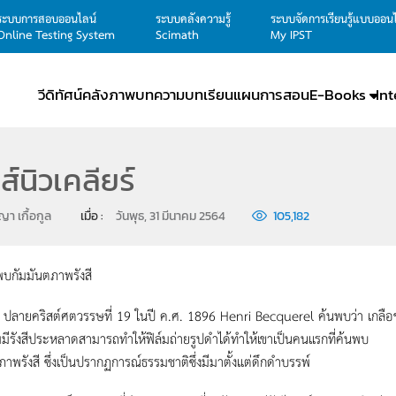
ระบบการสอบออนไลน์
ระบบคลังความรู้
ระบบจัดการเรียนรู้แบบออน
Online Testing System
Scimath
My IPST
วีดิทัศน์
คลังภาพ
บทความ
บทเรียน
แผนการสอน
E-Books
In
ส์นิวเคลียร์
า เกื้อกูล
เมื่อ : 
วันพุธ, 31 มีนาคม 2564
105,182
บกัมมันตภาพรังสี
ิสต์ศตวรรษที่ 19 ในปี ค.ศ. 1896 Henri Becquerel ค้นพบว่า เกลือข
ยมมีรังสีประหลาดสามารถทำให้ฟิล์มถ่ายรูปดำได้ทำให้เขาเป็นคนแรกที่ค้นพบ
ภาพรังสี ซึ่งเป็นปรากฏการณ์ธรรมชาติซึ่งมีมาตั้งแต่ดึกดำบรรพ์