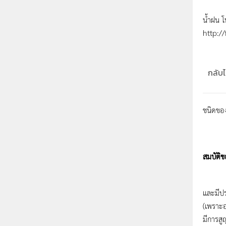
น้ำฝน โ
http:/
กลับไป
ชนิดของ
กัมมัน
สมบัติข
รังส
และมีปร
(เพราะอ
มีการสู