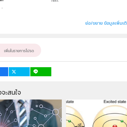
Text
ธิ์
สถาบันส่งเสริมการสอนวิทยาศาสตร์และเทคโนโลย
่ง หรือ เจ้าของผลงาน
ปริญญา การดำริห์
ย่อ/ขยาย ข้อมูลเพิ่มเต
คณิตศาสตร์
ั้น
ม.4, ม.5, ม.6
เพิ่มในรายการโปรด
เป้าหมาย
ครู, นักเรียน
จจะสนใจ