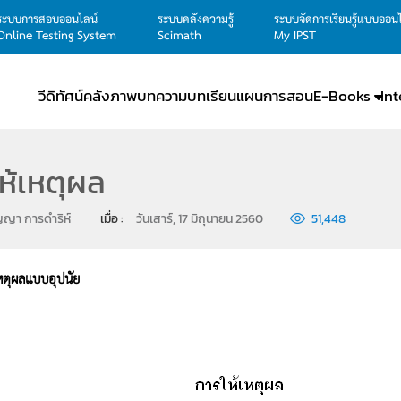
ระบบการสอบออนไลน์
ระบบคลังความรู้
ระบบจัดการเรียนรู้แบบออน
Online Testing System
Scimath
My IPST
วีดิทัศน์
คลังภาพ
บทความ
บทเรียน
แผนการสอน
E-Books
In
ห้เหตุผล
ญญา การดำริห์
เมื่อ : 
วันเสาร์, 17 มิถุนายน 2560
51,448
หตุผลแบบอุปนัย