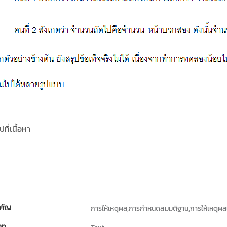
ที่เนื้อหา
คัญ
การให้เหตุผล,การกำหนดสมมติฐาน,การให้เหตุผล
ภท