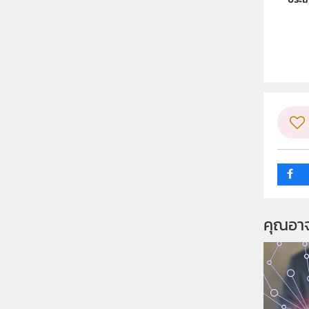
ลิขสิท
ผู้แต
วิชา
ระดับช
กลุ่ม
คุณอา