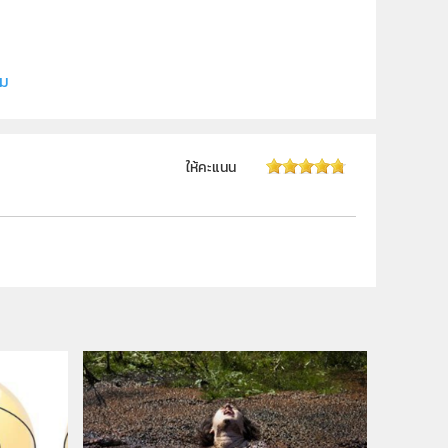
ี (สสวท.)
ิม
ให้คะแนน