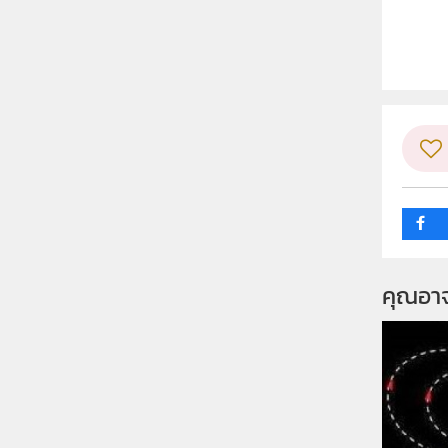
ลิขสิท
ผู้แต
วิชา
ระดับช
กลุ่ม
คุณอา