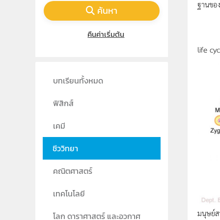
ฐานของก
ค้นหา
คืนค่าเริ่มต้น
life c
บทเรียนทั้งหมด
ฟิสิกส์
เคมี
ชีววิทยา
คณิตศาสตร์
เทคโนโลยี
มนุษย์สา
โลก ดาราศาสตร์ และอวกาศ