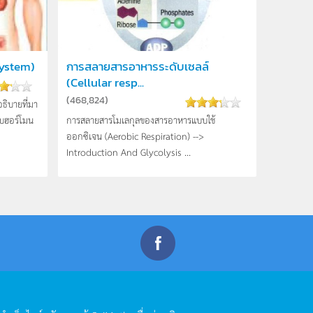
system)
การสลายสารอาหารระดับเซลล์
(Cellular resp...
(
468,824
)
ิบายที่มา
บฮอร์โมน
การสลายสารโมเลกุลของสารอาหารแบบใช้
ออกซิเจน (Aerobic Respiration) -->
Introduction And Glycolysis ...