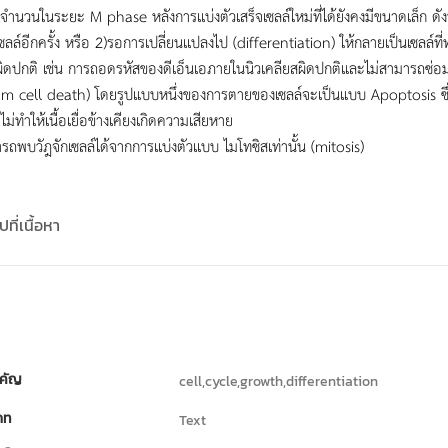
ิ่มจำนวนในระยะ M phase หลังการเเบ่งตัวเสร็จเซลล์ใหม่ที่ได้ยังคงมีขนาดเล็ก ดังน
กเซลล์อีกครั้ง หรือ 2)รอการเปลี่ยนเเปลงไป (differentiation) ให้กลายเป็นเซลล์ที
ิดปกติ เช่น การถอดรหัสของดีเอ็นเอภายในนิวเคลียสผิดปกติและไม่สามารถซ่อมเเ
am cell death) โดยรูปแบบหนึ่งของการตายของเซลล์จะเป็นแบบ Apoptosis ซึ่
วิตไม่ทำให้เนื้อเยื่อข้างเคียงเกิดความเสียหาย
รถพบวัฎจักเซลล์ได้จากการเเบ่งตัวเเบบ ไมโทซิสเท่านั้น (mitosis)
ที่เนื้อหา
คัญ
cell,cycle,growth,differentiation
ภท
Text