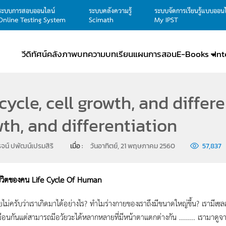
ระบบการสอบออนไลน์
ระบบคลังความรู้
ระบบจัดการเรียนรู้แบบออน
Online Testing System
Scimath
My IPST
วีดิทัศน์
คลังภาพ
บทความ
บทเรียน
แผนการสอน
E-Books
In
 cycle, cell growth, and differe
th, and differentiation
รจน์ ปพัฒน์เปรมสิริ
เมื่อ : 
วันอาทิตย์, 21 พฤษภาคม 2560
57,837
รชีวิตของคน Life Cycle Of Human
ยไม่ครับว่าเราเกิดมาได้อย่างไร? ทำไมร่างกายของเราถึงมีขนาดใหญ่ขึ้น? เรามีเซลล์
หมือนกันเเต่สามารถมีอวัยวะได้หลากหลายที่มีหน้าตาเเตกต่างกัน ........ เรามาดูจา