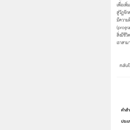
เพื่อเพ
สู่วัฏจั
มีความผ
(progr
สิ่งมีชี
เราสามา
กลับไป
คำสำ
ประเ