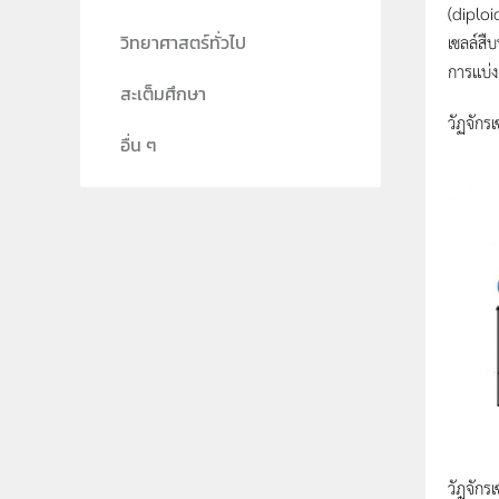
(diploi
เซลล์สื
วิทยาศาสตร์ทั่วไป
การเเบ่ง
สะเต็มศึกษา
วัฏจักรเ
อื่น ๆ
วัฎจักร