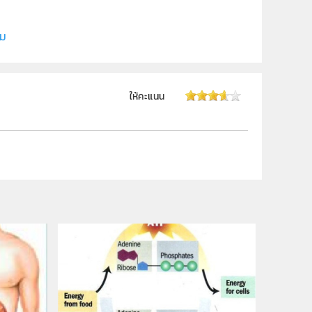
ี (สสวท.)
ิม
ให้คะแนน