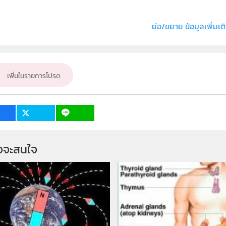
ธิ์
สถาบันส่งเสริมการสอนวิทยาศาสตร์และเทคโนโลย
่ง หรือ เจ้าของผลงาน
อติโรจน์ ปพัฒน์เปรมสิริ
ย่อ/ขยาย ข้อมูลเพิ่มเต
ชีววิทยา
ั้น
ม.4, ม.5, ม.6
เพิ่มในรายการโปรด
เป้าหมาย
ครู, นักเรียน
1
จจะสนใจ