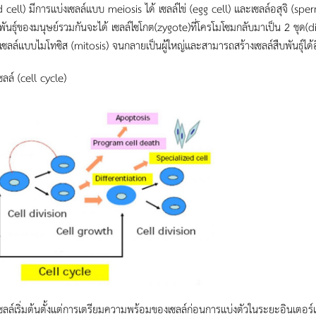
d cell) มีการเเบ่งเซลล์เเบบ meiosis ได้ เซลล์ไข่ (egg cell) และเซลล์อสุจิ (s
บพันธุ์ของมนุษย์รวมกันจะได้ เซลล์ไซโกต(zygote)ที่โครโมโซมกลับมาเป็น 2 ชุด(d
เซลล์เเบบไมโทซิส (mitosis) จนกลายเป็นผู้ใหญ่เเละสามารถสร้างเซลล์สืบพันธุ์ได้อ
ซลล์ (cell cycle)
เซลล์เริ่มต้นตั้งเเต่การเตรียมความพร้อมของเซลล์ก่อนการเเบ่งตัวในระยะอินเตอร์