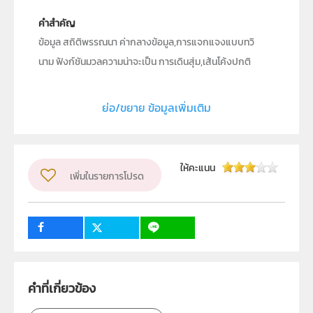
คำสำคัญ
ข้อมูล สถิติพรรณนา ค่ากลางข้อมูล,การแจกแจงแบบทวิ
นาม ฟังก์ชันมวลความน่าจะเป็น การเดินสุ่ม,เส้นโค้งปกติ
ฟังก์ชันความหนาแน่นของความน่าจะเป็น ค่ามาตรฐาน ความ
เสี่ยง,การควบคุมคุณภาพ,ฟังก์ชันเชิงเส้น ฟังก์ชันไม่เป็นเชิง
ย่อ/ขยาย ข้อมูลเพิ่มเติม
เส้น,สมการเส้นตรง ตัวแบบเชิงเส้น
ประเภท
Text
ให้คะแนน
ลิขสิทธิ์
เพิ่มในรายการโปรด
สถาบันส่งเสริมการสอนวิทยาศาสตร์และเทคโนโลยี (สสวท.)
ผู้แต่ง หรือ เจ้าของผลงาน
วีระ ยุคุณธร
วิชา
คณิตศาสตร์
1
1
ระดับชั้น
ม.4, ม.5, ม.6
คำที่เกี่ยวข้อง
กลุ่มเป้าหมาย
นักเรียน, บุคคลทั่วไป