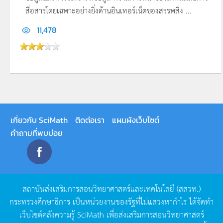
สื่อสารโดยเฉพาะอย่างยิ่งด้านอินเทอร์เน็ตของสรรพสิ่ง ...
11,478
เกี่ยวกับ SciMath
ติดต่อเรา
แผนผังเว็บไซต์
คำถามที่พบบ่อย
สถาบันส่งเสริมการสอนวิทยาศาสตร์และเทคโนโลยี
(
สสวท
.)
กระทรวงศึกษาธิการ
เป็นหน่วยงานของรัฐที่ไม่แสวงหากำไร
ได้จัดทำ
เว็บไซต์คลังความรู้
SciMath
เพื่อส่งเสริมการสอนวิทยาศาสตร์