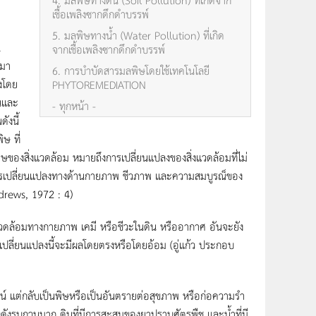
เชื้อเพลิงซากดึกดำบรรพ์
5. มลพิษทางน้ำ (Water Pollution) ที่เกิด
.
จากเชื้อเพลิงซากดึกดำบรรพ์
 มา
6. การบำบัดสารมลพิษโดยใช้เทคโนโลยี
้งโดย
PHYTOREMEDIATION
ินและ
- ทุกหน้า -
ังนี้
ษ ที่
ษของสิ่งแวดล้อม หมายถึงการเปลี่ยนแปลงของสิ่งแวดล้อมที่ไม่
ดการเปลี่ยนแปลงทางด้านกายภาพ ชีวภาพ และความสมบูรณ็ของ
ndrews, 1972 : 4)
แวดล้อมทางกายภาพ เคมี หรือชีวะในดิน หรืออากาศ อันจะยัง
ว่าการเปลี่ยนแปลงนี้จะมีผลโดยตรงหรือโดยอ้อม (อู่แก้ว ประกอบ
 แต่กลับเป็นพิษหรือเป็นอันตรายต่อสุขภาพ หรือก่อความรํา
ยงดังรบกวนมาก ดินที่มีการสะสมของยาปราบศัตรูพืช และน้ำที่มี