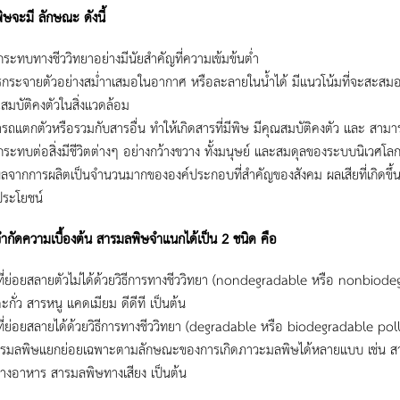
ษจะมี ลักษณะ ดังนี้
กระทบทางชีววิทยาอย่างมีนัยสําคัญที่ความเข้มข้นต่ำ
รกระจายตัวอย่างสม่ำาเสมอในอากาศ หรือละลายในน้ำได้ มีแนวโน้มที่จะสะสมอยู่ ใ
ณสมบัติคงตัวในสิ่งแวดล้อม
รถแตกตัวหรือรวมกับสารอื่น ทําให้เกิดสารที่มีพิษ มีคุณสมบัติคงตัว และ สามารถเข
กระทบต่อสิ่งมีชีวิตต่างๆ อย่างกว้างขวาง ทั้งมนุษย์ และสมดุลของระบบนิเวศโล
ผลจากการผลิตเป็นจํานวนมากขององค์ประกอบที่สําคัญของสังคม ผลเสียที่เกิดขึ้
ระโยชน์
ํากัดความเบื้องต้น สารมลพิษจําแนกได้เป็น 2 ชนิด คือ
ี่ย่อยสลายตัวไม่ได้ด้วยวิธีการทางชีววิทยา (nondegradable หรือ nonbiodeg
กั่ว สารหนู แคดเมียม ดีดีที เป็นต้น
ี่ย่อยสลายได้ด้วยวิธีการทางชีววิทยา (degradable หรือ biodegradable pollu
รมลพิษแยกย่อยเฉพาะตามลักษณะของการเกิดภาวะมลพิษได้หลายแบบ เช่น ส
างอาหาร สารมลพิษทางเสียง เป็นต้น