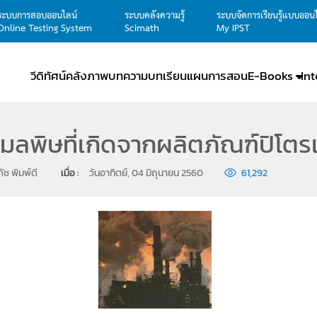
ระบบการสอบออนไลน์
ระบบคลังความรู้
ระบบจัดการเรียนรู้แบบออน
Online Testing System
Scimath
My IPST
วีดิทัศน์
คลังภาพ
บทความ
บทเรียน
แผนการสอน
E-Books
In
มลพิษที่เกิดจากผลิตภัณฑ์ปิโตร
ช พิมพ์ดี
เมื่อ : 
วันอาทิตย์, 04 มิถุนายน 2560
61,292