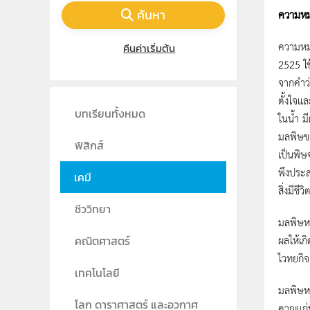
ค้นหา
ความหม
ความหมา
คืนค่าเริ่มต้น
2525 ใช
จากคําว
ตั้งใจแ
บทเรียนทั้งหมด
ในน้ำ ม
มลพิษขอ
ฟิสิกส์
เป็นพิษ
พึงประ
เคมี
สิ่งมีช
ชีววิทยา
มลพิษหม
ผลให้เกิ
คณิตศาสตร์
ไวทยกิจ
เทคโนโลยี
มลพิษหม
โลก ดาราศาสตร์ และอวกาศ
คาญแก่ม