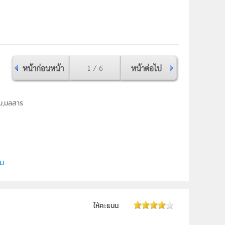
หน้าก่อนหน้า
1 / 6
หน้าต่อไป
อม,มลสาร
ี (สสวท.)
ิม
ให้คะแนน