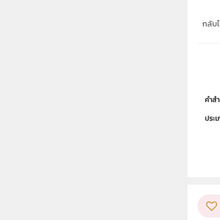
กลับไป
คำสำ
ประเ
ลิขสิท
ผู้แต
วิชา
ระดับช
กลุ่ม