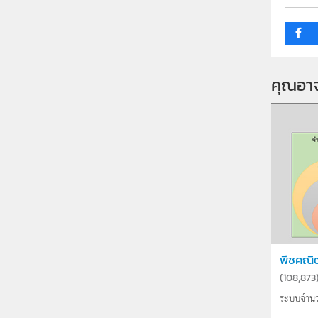
คุณอา
พีชคณิ
(
108,873
ระบบจำนวน