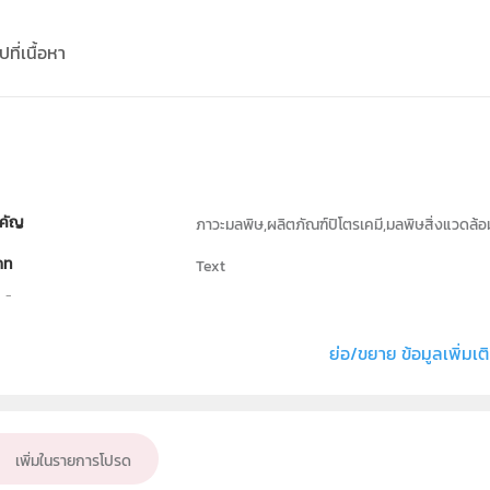
ที่เนื้อหา
คัญ
ภาวะมลพิษ,ผลิตภัณฑ์ปิโตรเคมี,มลพิษสิ่งแวดล้
ภท
Text
ธิ์
สถาบันส่งเสริมการสอนวิทยาศาสตร์และเทคโนโลย
่ง หรือ เจ้าของผลงาน
ณปภัช พิมพ์ดี
ย่อ/ขยาย ข้อมูลเพิ่มเต
เคมี
ั้น
ม.4, ม.5, ม.6
เพิ่มในรายการโปรด
เป้าหมาย
ครู, นักเรียน