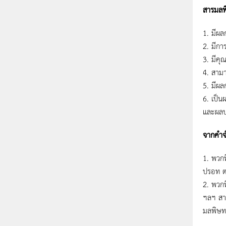
สารมลพิ
1. มีผล
2. มีกา
3. มีคุ
4. สามา
5. มีผล
6. เป็น
และผลป
จากคําจ
1. พวกท
ปรอท ตะ
2. พวกท
ฯลฯ สา
มลพิษท