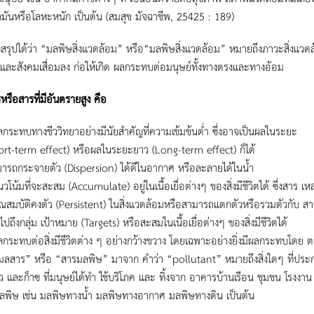
มันหรือโลหะหนัก เป็นต้น (สมสุข มัจฉาชีพ, 25425 : 189)
จึงสรุปได้ว่า “มลพิษสิ่งแวดล้อม” หรือ“มลพิษสิ่งแวดล้อม” หมายถึงภาวะสิ่งแวด
และสังคมเสื่อมลง ก่อให้เกิด ผลกระทบต่อมนุษย์ทั้งทางตรงและทางอ้อม
หรือสารที่มีอันตรายสูง คือ
ลกระทบทางชีววิทยาอย่างมีนัยสําคัญที่ความเข้มข้นต่ำ ซึ่งอาจเป็นผลในระยะ
hort-term effect) หรือผลในระยะยาว (Long-term effect) ก็ได้
ารถกระจายตัว (Dispersion) ได้ดีในอากาศ หรือละลายได้ในน้ำ
นวโน้มที่จะสะสม (Accumulate) อยู่ในเนื้อเยื่อต่างๆ ของสิ่งมีชีวิตได้ ซึ่งสาร เ
ุณสมบัติคงตัว (Persistent) ในสิ่งแวดล้อมหรือสามารถแตกตัวหรือรวมตัวกับ สารอ
ปถึงกลุ่ม เป้าหมาย (Targets) หรือสะสมในเนื้อเยื่อต่างๆ ของสิ่งมีชีวิตได้
ลกระทบต่อสิ่งมีชีวิตต่าง ๆ อย่างกว้างขวาง โดยเฉพาะอย่างยิ่งมีผลกระทบโด
“มลสาร” หรือ “สารมลพิษ” มาจาก คําว่า “pollutant” หมายถึงสิ่งใดๆ ที่ประกอบด
 และก็าซ ที่มนุษย์ได้ทํา ใช้บริโภค และ ทิ้งจาก อาคารบ้านเรือน ชุมชน โรงงาน
ลพิษ เช่น มลพิษทางน้ำ มลพิษทางอากาศ มลพิษทางดิน เป็นต้น