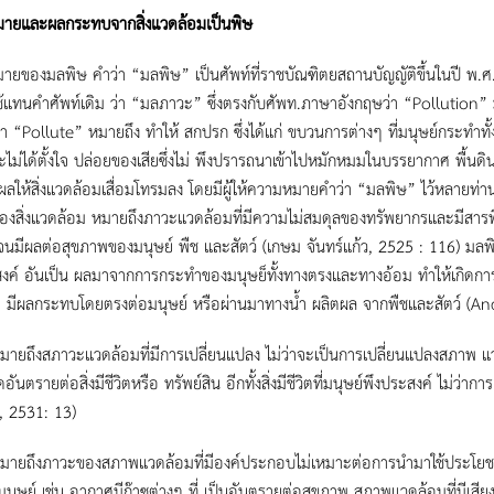
ายและผลกระทบจากสิ่งแวดล้อมเป็นพิษ
ยของมลพิษ คําว่า “มลพิษ” เป็นศัพท์ที่ราชบัณฑิตยสถานบัญญัติขึ้นในปี พ.ศ
้แทนคําศัพท์เดิม ว่า “มลภาวะ” ซึ่งตรงกับศัพท.ภาษาอังกฤษว่า “Pollution”
่า “Pollute” หมายถึง ทําให้ สกปรก ซึ่งได้แก่ ขบวนการต่างๆ ที่มนุษย์กระทําทั
ละไม่ได้ตั้งใจ ปล่อยของเสียซึ่งไม่ พึงปรารถนาเข้าไปหมักหมมในบรรยากาศ พื้นด
ีผลให้สิ่งแวดล้อมเสื่อมโทรมลง โดยมีผู้ให้ความหมายคําว่า “มลพิษ” ไว้หลายท่านด
งสิ่งแวดล้อม หมายถึงภาวะแวดล้อมที่มีความไม่สมดุลของทรัพยากรและมีสารพิ
จนมีผลต่อสุขภาพของมนุษย์ พืช และสัตว์ (เกษม จันทร์แก้ว, 2525 : 116) มลพิ
สงค์ อันเป็น ผลมาจากการกระทําของมนุษย็ทั้งทางตรงและทางอ้อม ทําให้เกิ
ีวิต มีผลกระทบโดยตรงต่อมนุษย์ หรือผ่านมาทางน้ำ ผลิตผล จากพืชและสัตว์ (A
ายถึงสภาวะแวดล้อมที่มีการเปลี่ยนแปลง ไม่ว่าจะเป็นการเปลี่ยนแปลงสภาพ 
ดอันตรายต่อสิ่งมีชีวิตหรือ ทรัพย์สิน อีกทั้งสิ่งมีชีวิตที่มนุษย์พึงประสงค์ ไม่
, 2531: 13)
ายถึงภาวะของสภาพแวดล้อมที่มีองค์ประกอบไม่เหมาะต่อการนํามาใช้ประโยชน์
นุษย์ เช่น อากาศมีก๊าซต่างๆ ที่ เป็นอันตรายต่อสุขภาพ สภาพแวดล้อมที่มีเสี