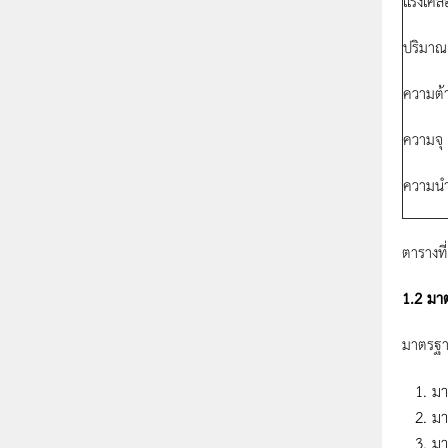
แรงเคลื
ปริมาณ
ความต้
ความจุ
ความนำ
ตารางที
1.2 มา
มาตรฐา
มา
มา
มา