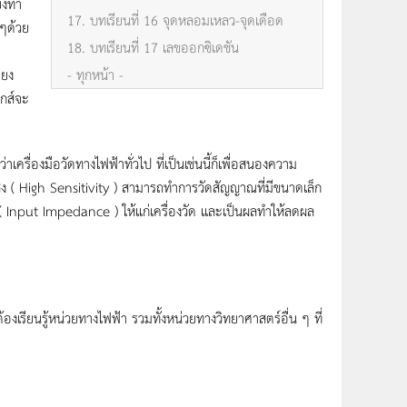
ังทำ
17. บทเรียนที่ 16 จุดหลอมเหลว-จุดเดือด
 ๆด้วย
18. บทเรียนที่ 17 เลขออกซิเดชัน
ียง
- ทุกหน้า -
ิกส์จะ
ครื่องมือวัดทางไฟฟ้าทั่วไป ที่เป็นเช่นนี้ก็เพื่อสนองความ
สูง ( High Sensitivity ) สามารถทำการวัดสัญญาณที่มีขนาดเล็ก
 ( Input Impedance ) ให้แก่เครื่องวัด และเป็นผลทำให้ลดผล
้องเรียนรู้หน่วยทางไฟฟ้า รวมทั้งหน่วยทางวิทยาศาสตร์อื่น ๆ ที่