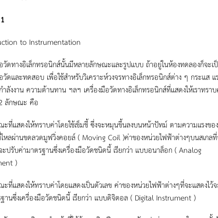
 1
uction to Instrumentation
มือวัดทางอิเล็กทรอนิกส์นั้นมีหลายลักษณะและรูปแบบ ถ้าอยู่ในห้องทดลองก็จะเป
มือวัดและทดสอบ เพื่อใช้สำหรับวิเคราะห์วงจรทางอิเล็กทรอนิกส์ต่าง ๆ กระแส แ
 กำลังงาน ความต้านทาน ฯลฯ เครื่องมือวัดทางอิเล็กทรอนิกส์ที่แสดงให้เราทราบค
 2 ลักษณะ คือ
ณะที่แสดงให้ทราบค่าโดยใช้เข็มชี้ ซึ่งจะหมุนขึ้นลงบนหน้าปัทม์ ตามความแรงขอ
่ไหลผ่านขดลวดมูฟวิ่งคอยล์ ( Moving Coil )ค่าของหน่วยไฟฟ้าต่างๆบนสเกลที
จะปรับค่ามาตรฐานซึ่งเครื่องมือวัดชนิดนี้ เรียกว่า แบบอนาล็อก ( Analog
ment )
ณะที่แสดงให้ทราบค่าโดยแสดงเป็นตัวเลข ค่าของหน่วยไฟฟ้าต่างๆที่จะแสดงไว้จ
ฐานซึ่งเครื่องมือวัดชนิดนี้ เรียกว่า แบบดิจิตอล ( Digital Instrument )