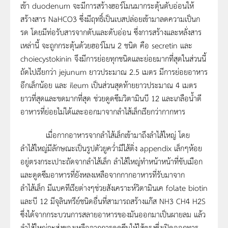
เข้า duodenum จะมีการสร้างฮอร์โมนมากระตุ้นตับอ่อนให้
สร้างสาร NaHCO3 ซึ่งมีฤทธิ์เป็นเบสปล่อยเข้ามาลดความเป็นก
รด โดยมีท่อรับสารจากตับและตับอ่อน ซึ่งการสร้างและหลั่งสาร
เหล่านี้ จะถูกกระตุ้นด้วยฮอร์โมน 2 ชนิด คือ secretin และ
choiecystokinin จึงมีการย่อยทุกชนิดและย่อยมากที่สุดในส่วนนี้
ถัดไปเรียกว่า jejunum ยาวประมาณ 2.5 เมตร มีการย่อยอาหาร
อีกเล็กน้อย และ ileum เป็นส่วนสุดท้ายยาวประมาณ 4 เมตร
ยาวที่สุดและขดมากที่สุด ช่วยดูดซึมวิตามินบี 12 และเกลือน้ำดี
อาหารที่ย่อยไม่ได้และออกมาจากลำไส้เล็กเรียกว่ากากหาร
เมื่อกากอาหารจากลำไส้เล็กเข้ามาถึงลำไส้ใหญ่ โดย
ลำไส้ใหญ่มีลักษณะเป็นรูปตัวยูคว่ำมีไส้ติ่ง appendix เล็กๆห้อย
อยู่ตรงกระเปาะถัดจากลำไส้เล็ก ลำไส้ใหญ่ทำหน้าหน้าที่ขับเมือก
และดูดซึมอาหารที่ยังหลงเหลือจากกากอาหารที่รับมาจาก
ลำไส้เล็ก มีแบคทีเรียต่างๆช่วยสังเคราะห์วิตามินเค folate biotin
และบี 12 มีจุลินทรีย์ชนิดอื่นที่สามารถสร้างแก๊ส NH3 CH4 H2S
ซึ่งได้จากกระบวนการสลายอาหารของมันออกมาเป็นผายลม แล้ว
ลำไส้ใหญ่จะส่งของเหลือจากการดูดซึมให้ไส้ตรงซึ่งเปิดออกทาร