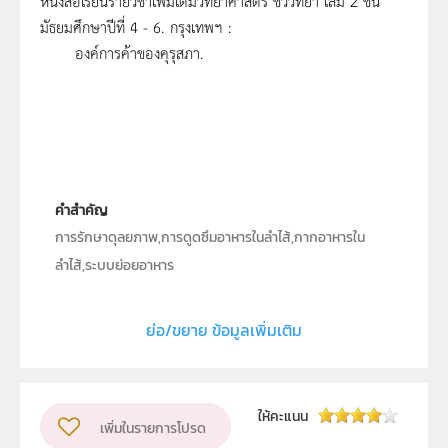
หนังสือเรียนรายวิชาเพิ่มเติมวิทยาศาสตร์ ชีววิทยา เล่ม 2 ชั้น
มัธยมศึกษาปีที่ 4 - 6. กรุงเทพฯ :
องค์การค้าของคุรุสภา.
คำสำคัญ
การรักษาดุลยภาพ,การดูดซึมอาหารในลำไส้,กากอาหารใน
ลำไส้,ระบบย่อยอาหาร
ประเภท
Text
ย่อ/ขยาย ข้อมูลเพิ่มเติม
ลิขสิทธิ์
สถาบันส่งเสริมการสอนวิทยาศาสตร์และเทคโนโลยี (สสวท.)
ผู้แต่ง หรือ เจ้าของผลงาน
ให้คะแนน
เพิ่มในรายการโปรด
อติโรจน์ ปพัฒน์เปรมสิริ