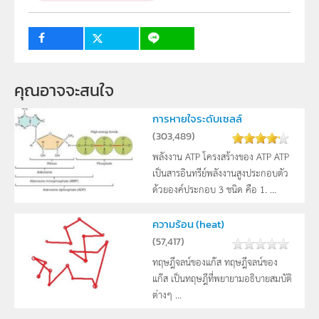
วิชา
ชีววิทยา
ระดับชั้น
ม.4, ม.5, ม.6
1
กลุ่มเป้าหมาย
ครู, นักเรียน
คุณอาจจะสนใจ
การหายใจระดับเซลล์
(
303,489
)
พลังงาน ATP โครงสร้างของ ATP ATP
เป็นสารอินทรีย์พลังงานสูงประกอบตัว
ด้วยองค์ประกอบ 3 ชนิด คือ 1. ...
ความร้อน (heat)
(
57,417
)
ทฤษฎีจลน์ของแก๊ส ทฤษฎีจลน์ของ
แก๊ส เป็นทฤษฎีที่พยายามอธิบายสมบัติ
ต่างๆ ...