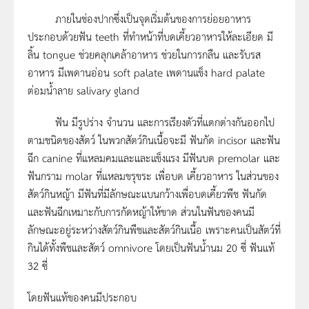
ภายในช่องปากซึ่งเป็นจุดเริ่มต้นของการย่อยอาหาร
ประกอบด้วยฟัน teeth ที่ทำหน้าที่บดเคี้ยวอาหารให้ละเอียด มี
ลิ้น tongue ช่วยคลุกเคล้าอาหาร ช่วยในการกลืน และรับรส
อาหาร มีเพดานอ่อน soft palate เพดานแข็ง hard palate
ต่อมน้ำลาย salivary gland
ฟัน มีรูปร่าง จำนวน และการเรียงตัวที่แตกต่างกันออกไป
ตามชนิดของสัตว์ ในพวกสัตว์กินเนื้อจะมี ฟันกัด incisor และฟัน
ฉีก canine ที่แหลมคมและและแข็งแรง มีฟันบด premolar และ
ฟันกราม molar ที่แหลมขรุขระ เพื่อบด เคี้ยวอาหาร ในส่วนของ
สัตว์กินหญ้า มีฟันที่มีลักษณะแบนกว้างเพื่อบดเคี้ยวพืช ฟันกัด
และฟันฉีกเหมาะกับการกัดหญ้าให้ขาด ส่วนในฟันของคนมี
ลักษณะอยู่ระหว่างสัตว์กินพืชและสัตว์กินเนื้อ เพราะคนเป็นสัตว์ที่
กินได้ทั้งพืชและสัตว์ omnivore โดยเป็นฟันน้ำนม 20 ซี่ ฟันแท้
32 ซี่
โดยฟันแท้ของคนมีประกอบ