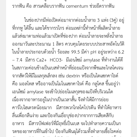
รากฟัน คือ สารเคลือบรากฟัน cementum ช่วยยึดรากฟัน
ในช่องปากมีท่อเปิดต่อมาจากต่อมน้ำลาย 3 แห่ง (3คู่) อยู่
ที่กกหู ใต้ลิ้น และใต้ขากรรไกร ต่อมเหล่านี้ทำหน้าที่ผลิตน้ำลาย
แล้วส่งมาตามท่อแล้วมาเปิดที่ช่องปาก ต่อมน้ำลายจะหลั่งน้ำลาย
ออกมาวันละประมาณ 1 ลิตร ควบคุมโดยระบบประสาทอัตโนวัติ
ในน้ำลายประกอบด้วยน้ำ ร้อยละ 99.5 มีค่า pH อยู่ระหว่าง 6.2
– 7.4 มีสาร Ca2+ HCO3- มีเอนไซม์ amylase ที่ทำงานได้ดี
ในสภาวะค่อนข้างเป็นเบสทำหน้าที่ย่อยแป้งจากพืชและไกลโคเจน
จากสัตว์ให้มีโมเลกุลเล็กลง เช่น dextrin หรือเป็นไดแซกคาไรด์
คือ มอลโทส หรืออาจเป็นโมโนแซกคาไรด์ คือ กลูโคส ขึ้นอยู่ว่า
เอนไซม์ amylase จะเข้าไปย่อยโมเลกุลของแป้งที่บริเวณใด
เนื่องจากอาหารอยู่ในปากเป็นเวลาสั้น จึงทำให้มีการย่อย
คาร์โบไฮเดรตน้อยมาก มีสารพวกไกลโคโปรตีน ที่ทำให้อาหาร
ลื่นเพื่อกลืนง่าย และป้องกันเยื่อบุช่องปากจากการเสียดสีกับ
อาหาร มีสารบัฟเฟอร์ที่มีฤทธิ์เป็นเบส จะไปทำลายความเป็นก
รดของอาหารที่กินเข้าไป ป้องกันฟันผุได้รวมทั้งทำลายเชื้อโรคต่อ