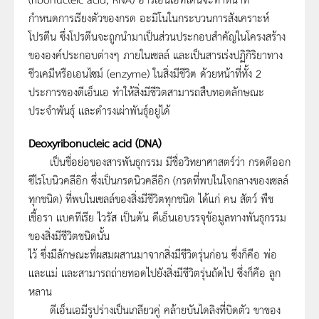
กำหนดการเรียงตัวของกรด อะมิโนในกระบวนการสังเคราะห์
โปรตีน ซึ่งโปรตีนจะถูกนำมาเป็นส่วนประกอบสำคัญในโครงสร้าง
ขององค์ประกอบต่างๆ ภายในเซลล์ และเป็นสารเร่งปฏิกิริยาทาง
ชีวเคมีหรือเอนไซม์ (enzyme) ในสิ่งมีชีวิต ด้วยหน้าที่ทั้ง 2
ประการของดีเอ็นเอ ทำให้สิ่งมีชีวิตสามารถสืบทอดลักษณะ
ประจำพันธุ์ และดำรงเผ่าพันธุ์อยู่ได้
Deoxyribonucleic acid (DNA)
เป็นชื่อย่อของสารพันธุกรรม มีชื่อวิทยาศาสตร์ว่า กรดดีออก
ซีไรโบนิวคลีอิก ซึ่งเป็นกรดนิวคลีอิก (กรดที่พบในใจกลางของเซลล์
ทุกชนิด) ที่พบในเซลล์ของสิ่งมีชีวิตทุกชนิด ได้แก่ คน สัตว์ พืช
เชื้อรา แบคทีเรีย ไวรัส เป็นต้น ดีเอ็นเอบรรจุข้อมูลทางพันธุกรรม
ของสิ่งมีชีวิตชนิดนั้น
ไว้ ซึ่งมีลักษณะที่ผสมผสานมาจากสิ่งมีชีวิตรุ่นก่อน ซึ่งก็คือ พ่อ
และแม่ และสามารถถ่ายทอดไปยังสิ่งมีชีวิตรุ่นถัดไป ซึ่งก็คือ ลูก
หลาน
ดีเอ็นเอมีรูปร่างเป็นเกลียวคู่ คล้ายบันไดลิงที่บิดตัว ขาของ