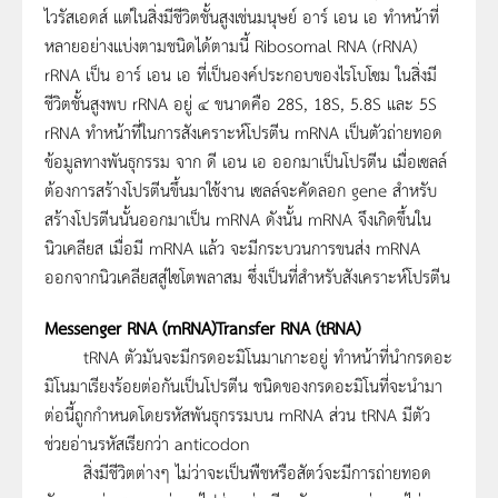
ไวรัสเอดส์ แต่ในสิ่งมีชีวิตชั้นสูงเช่นมนุษย์ อาร์ เอน เอ ทำหน้าที่
หลายอย่างแบ่งตามชนิดได้ตามนี้ Ribosomal RNA (rRNA)
rRNA เป็น อาร์ เอน เอ ที่เป็นองค์ประกอบของไรโบโซม ในสิ่งมี
ชีวิตชั้นสูงพบ rRNA อยู่ ๔ ขนาดคือ 28S, 18S, 5.8S และ 5S
rRNA ทำหน้าที่ในการสังเคราะห์โปรตีน mRNA เป็นตัวถ่ายทอด
ข้อมูลทางพันธุกรรม จาก ดี เอน เอ ออกมาเป็นโปรตีน เมื่อเซลล์
ต้องการสร้างโปรตีนขึ้นมาใช้งาน เซลล์จะคัดลอก gene สำหรับ
สร้างโปรตีนนั้นออกมาเป็น mRNA ดังนั้น mRNA จึงเกิดขึ้นใน
นิวเคลียส เมื่อมี mRNA แล้ว จะมีกระบวนการขนส่ง mRNA
ออกจากนิวเคลียสสู่ไซโตพลาสม ซึ่งเป็นที่สำหรับสังเคราะห์โปรตีน
Messenger RNA (mRNA)Transfer RNA (tRNA)
tRNA ตัวมันจะมีกรดอะมิโนมาเกาะอยู่ ทำหน้าที่นำกรดอะ
มิโนมาเรียงร้อยต่อกันเป็นโปรตีน ชนิดของกรดอะมิโนที่จะนำมา
ต่อนี้ถูกกำหนดโดยรหัสพันธุกรรมบน mRNA ส่วน tRNA มีตัว
ช่วยอ่านรหัสเรียกว่า anticodon
สิ่งมีชีวิตต่างๆ ไม่ว่าจะเป็นพืชหรือสัตว์จะมีการถ่ายทอด