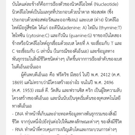
บันไดแต่ละข้างก็คือการเรียงตัวของนิวคลีโอไทด์ (Nucleotide)
นิวคลีโอไทด์เป็นโมเลกุลที่ประกอบด้วยน้ำตาล ฟอสเฟต (ซึ่ง
ประกอบด้วยฟอสฟอรัสและออกซิเจน) และเบส (ด่าง) นิวคลีโอ
ไทด์มีอยู่สี่ชนิด ได้แก่ อะดีนีน(adenine: A) ไทมีน (thymine:T)
ไซโทซีน (cytosine:C) และกัวนีน (guanine:G) ขาของบันไดสอง
ข้างหรือนิวคลีโอไทด์ถูกเชื่อมด้วยเบส โดยที่ A จะเชื่อมกับ T และ
C จะเชื่อมกับ G เท่านั้น (ในกรณีของดีเอ็นเอ) และข้อมูลทาง
พันธุกรรมในสิ่งมีชีวิตชนิดต่างๆ เกิดขึ้นจากการเรียงลำดับของเบส
ในดีเอ็นเอนั่นเอง
ผู้ค้นพบดีเอ็นเอ คือ ฟรีดริช มีเชอร์ ในปี พ.ศ. 2412 (ค.ศ.
1869) แต่ไม่ทราบว่ามีโครงสร้างอย่างไร จนในปี พ.ศ. 2496
(ค.ศ. 1953) เจมส์ ดี. วัตสัน และฟรานซิส คริก เป็นผู้ไขความลับ
โครงสร้างของดีเอ็นเอ และนั่นนับเป็นจุดเริ่มต้นของยุคเทคโนโลยี
ทางดีเอ็นเอ
- DNA ทำหน้าที่เก็บและถ่ายทอดข้อมูลทางพันธุกรรมของสิ่งมี
ชีวิต จากรุ่นหนึ่งไปยังรุ่นต่อไปให้แสดงลักษณะต่างๆ ของสิ่งมีชีวิต
- RNA ทำหน้าที่ควบคุมการเจริญเติบโตและกระบวนการต่างๆ