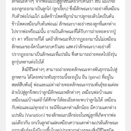
ลักษณะต่างๆ จากพ่อแม่ไปสู่ลูกเช่นเดียวกับคนเรา เช่น แม่ไก่จะ
ออกลูกออกมาเป็นลูกไก่ (ลูกเจี๊ยบ) ซึ่งมีลักษณะบางอย่างที่เหมือน
กับตัวพ่อไก่แม่ไก่ เมล็ดข้าวโพดที่ถูกนำมาปลูกจะเติบโตเป็นต้น
ข้าวโพดเหมือนกับต้นพ่อแม่ ลักษณะบางอย่างของลูกที่แตกต่าง
ไปจากพ่อหรือแม่นั้น อาจเป็นลักษณะที่ได้รับการถ่ายทอดจากปู่
ย่า ตา หรือยายก็ได้ แต่ถ้าลักษณะที่ปรากฏออกมานั้นไม่เหมือน
ลักษณะของใครในครอบครัวเลย แสดงว่าลักษณะบางอย่างที่
ปรากฏออกมาเป็นลักษณะที่แปรผัน ซึ่งสามารถถ่ายทอดไปยังรุ่น
ลูกรุ่นหลานต่อไปได้
สิ่งมีชีวิตต่างๆ สามารถถ่ายทอดลักษณะทางพันธุกรรมไปสู่
ลูกหลาน ได้โดยหน่ายพันธุกรรมนี้จะอยู่ใน ยีน (gene) ที่อยู่ใน
เซลล์สืบพันธุ์ พ่อและแม่ต่างถ่ายทอดลักษณะกรรมพันธุ์ของแต่ละ
ฝ่ายไปสู่ลูกจึงพบว่าลูกมีลักษณะหลักต่างๆ เหมือนพ่อบ้างและ
เหมือนแม่บ้างแต่ถ้าได้ศึกษาให้ละเอียดจะพบว่าลูกไม่ได้ เหมือน
กับพ่อและแม่ทุกอย่าง จะมีข้อแตกต่างเล็กน้อย มีความแตกต่าง
แปรผัน (Variation) ของลักษณะปลีกย่อยในหมู่ลูกที่เกิดจากพ่อ
แม่เดียวกัน ยกเว้นลูกฝาแฝดเหมือนความแตกต่างแปรผันลักษณะ
กรรมพันธุ์จะยิ่งมีมากขึ้นในหมู่ประชากรต่างๆของสิ่งมีชีวิตชนิด