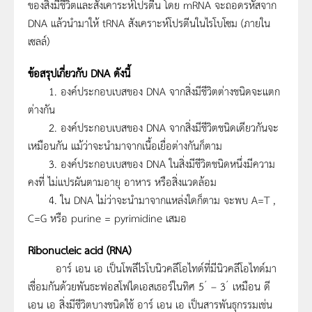
ของสิ่งมีชีวิตและสังเคาระห์โปรตีน โดย mRNA จะถอดรหัสจาก
DNA แล้วนำมาให้ tRNA สังเคราะห์โปรตีนในไรโบโซม (ภายใน
เซลล์)
ข้อสรุปเกี่ยวกับ DNA ดังนี้
1. องค์ประกอบเบสของ DNA จากสิ่งมีชีวิตต่างชนิดจะแตก
ต่างกัน
2. องค์ประกอบเบสของ DNA จากสิ่งมีชีวิตชนิดเดียวกันจะ
เหมือนกัน แม้ว่าจะนำมาจากเนื้อเยื่อต่างกันก็ตาม
3. องค์ประกอบเบสของ DNA ในสิ่งมีชีวิตชนิดหนึ่งมีความ
คงที่ ไม่แปรผันตามอายุ อาหาร หรือสิ่งแวดล้อม
4. ใน DNA ไม่ว่าจะนำมาจากแหล่งใดก็ตาม จะพบ A=T ,
C=G หรือ purine = pyrimidine เสมอ
Ribonucleic acid (RNA)
อาร์ เอน เอ เป็นโพลีไรโบนิวคลีโอไทด์ที่มีนิวคลีโอไทด์มา
เชื่อมกันด้วยพันธะฟอสโฟไดเอสเธอร์ในทิศ 5´ – 3´ เหมือน ดี
เอน เอ สิ่งมีชีวิตบางชนิดใช้ อาร์ เอน เอ เป็นสารพันธุกรรมเช่น