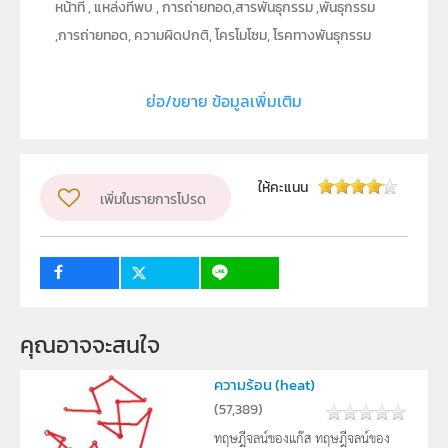
หน้าที่ , แหล่งที่พบ , การถ่ายทอด,สารพันธุกรรม ,พันธุกรรม
,การถ่ายทอด, ความผิดปกติ, โครโมโซม, โรคทางพันธุกรรม
ประเภท
Text
ย่อ/ขยาย ข้อมูลเพิ่มเติม
ลิขสิทธิ์
สถาบันส่งเสริมการสอนวิทยาศาสตร์และเทคโนโลยี (สสวท.)
ผู้แต่ง หรือ เจ้าของผลงาน
พจนา เพชรคอน
ให้คะแนน
เพิ่มในรายการโปรด
วิชา
ชีววิทยา
ระดับชั้น
ม.2
กลุ่มเป้าหมาย
2
3
ครู, นักเรียน, บุคคลทั่วไป
คุณอาจจะสนใจ
ความร้อน (heat)
(
57,389
)
ทฤษฎีจลน์ของแก๊ส ทฤษฎีจลน์ของ